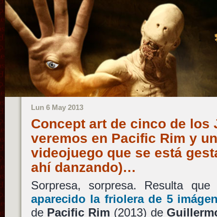
Lun 6 May 2013
Concept art de cinco de los
veremos en Pacific Rim y un 
videojuego que se está gest
ahí danzando)…
Sorpresa, sorpresa. Resulta qu
aparecido la friolera de 5 imá
de
Pacific Rim
(2013) de
Guillerm