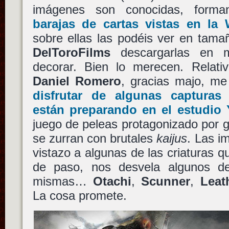
imágenes son conocidas, form
barajas de cartas vistas en l
sobre ellas las podéis ver en tam
DelToroFilms
descargarlas en
decorar. Bien lo merecen. Relati
Daniel Romero
, gracias majo, m
disfrutar de algunas capturas
están preparando en el estudio
juego de peleas protagonizado por 
se zurran con brutales
kaijus
. Las i
vistazo a algunas de las criaturas q
de paso, nos desvela algunos d
mismas…
Otachi
,
Scunner
,
Leat
La cosa promete.