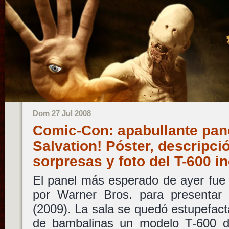
Dom 27 Jul 2008
Comic-Con: apabullante pan
Salvation! Póster, descripció
sorpresas y foto del T-600 i
El panel más esperado de ayer fue 
por Warner Bros. para presenta
(2009). La sala se quedó estupefacta
de bambalinas un modelo T-600 