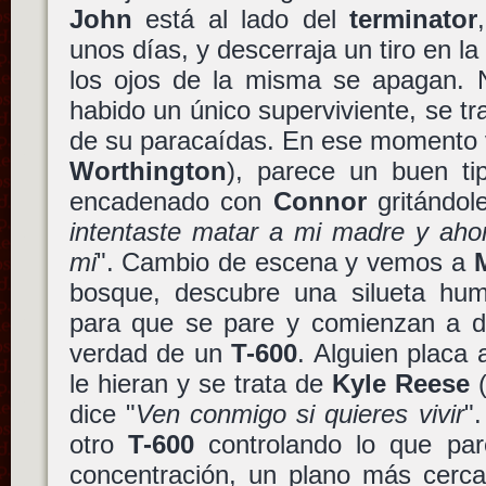
John
está al lado del
terminator
unos días, y descerraja un tiro en l
los ojos de la misma se apagan.
habido un único superviviente, se tr
de su paracaídas. En ese moment
Worthington
), parece un buen ti
encadenado con
Connor
gritándol
intentaste matar a mi madre y aho
mi
". Cambio de escena y vemos a
bosque, descubre una silueta hum
para que se pare y comienzan a di
verdad de un
T-600
. Alguien placa
le hieran y se trata de
Kyle Reese
dice "
Ven conmigo si quieres vivir
"
otro
T-600
controlando lo que pa
concentración, un plano más cerca