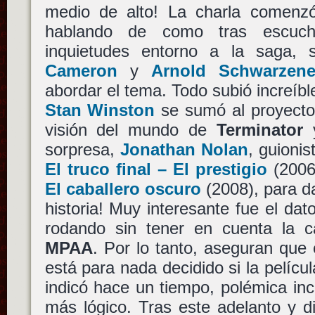
medio de alto! La charla comenz
hablando de como tras escuch
inquietudes entorno a la saga,
Cameron
y
Arnold Schwarzene
abordar el tema. Todo subió increíb
Stan Winston
se sumó al proyecto 
visión del mundo de
Terminator
y
sorpresa,
Jonathan Nolan
, guioni
El truco final – El prestigio
(2006
El caballero oscuro
(2008), para da
historia! Muy interesante fue el dat
rodando sin tener en cuenta la ca
MPAA
. Por lo tanto, aseguran qu
está para nada decidido si la pelícu
indicó hace un tiempo, polémica inc
más lógico. Tras este adelanto y 