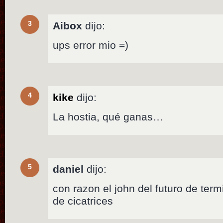
3
Aibox
dijo:
ups error mio =)
4
kike
dijo:
La hostia, qué ganas…
5
daniel
dijo:
con razon el john del futuro de termi
de cicatrices