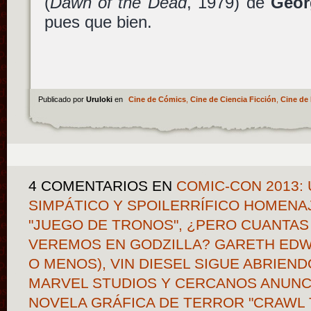
(
Dawn of the Dead
, 1979) de
Geor
pues que bien.
Publicado por
Uruloki
en
Cine de Cómics
,
Cine de Ciencia Ficción
,
Cine de 
4 COMENTARIOS
EN
COMIC-CON 2013:
SIMPÁTICO Y SPOILERRÍFICO HOMENAJ
"JUEGO DE TRONOS", ¿PERO CUANTAS
VEREMOS EN GODZILLA? GARETH ED
O MENOS), VIN DIESEL SIGUE ABRIEN
MARVEL STUDIOS Y CERCANOS ANUNC
NOVELA GRÁFICA DE TERROR "CRAWL T