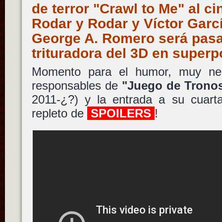
de terror "Crawl to Me" al c
Rodar y Rodar y Víctor Garc
George A. Romero será pasa
trituradora del 3D en super
Momento para el humor, muy neg
responsables de
"Juego de Trono
2011-¿?) y la entrada a su cuart
repleto de
SPOILERS
!