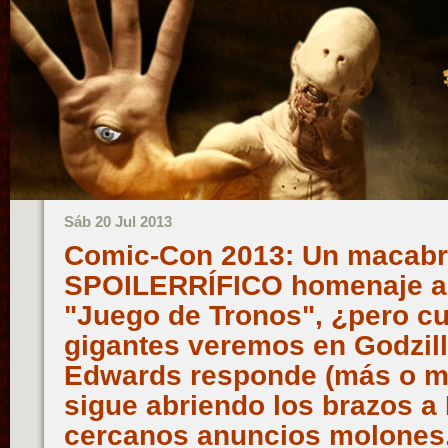
Sáb 20 Jul 2013
Comic-Con 2013: Un macabro
SPOILERRÍFICO homenaje a 
"Juego de Tronos", ¿pero cu
gigantes veremos en Godzil
Edwards responde (más o me
sigue abriendo los brazos a
cercanos anuncios molones, 