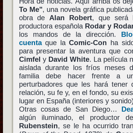
Hora de noticias. Aquí arriba os de
To Me"
, una novela gráfica publica
obra de
Alan Robert
, que será 
productora española
Rodar y Roda
los mandos de la dirección.
Bl
cuenta
que la
Comic-Con
ha sido
para presentar la aventura que c
Cimfel
y
David White
. La película 
aislada durante los fríos meses d
familia debe hacer frente a u
perturbadores que les hará tener 
relación, su fe y, en el fondo, su exi
lugar en España (interiores y sonido
Otras cosas de San Diego…
Dea
algún iluminado, el productor d
Rubenstein
, se le ha ocurrido tr