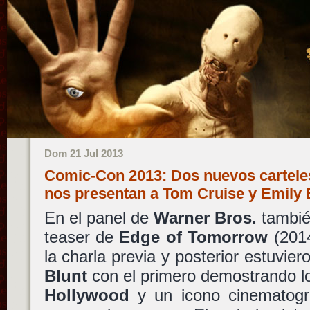
Dom 21 Jul 2013
Comic-Con 2013: Dos nuevos cartele
nos presentan a Tom Cruise y Emily
En el panel de
Warner Bros.
tambié
teaser de
Edge of Tomorrow
(201
la charla previa y posterior estuvie
Blunt
con el primero demostrando lo
Hollywood
y un icono cinematogr