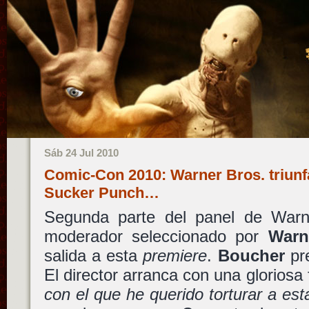
Sáb 24 Jul 2010
Comic-Con 2010: Warner Bros. triunfa
Sucker Punch…
Segunda parte del panel de Warn
moderador seleccionado por
Warn
salida a esta
premiere
.
Boucher
pr
El director arranca con una gloriosa 
con el que he querido torturar a est