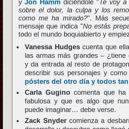
y
Jon Hamm
diciéndole "
Te voy a d
sobre el dolor, la culpa y los rem
como me ha mirado?
". Más secue
mensaje que indica "
No estás prep
todo el mundo boquiabierto y empie
Vanessa Hudges
cuenta que ella
las armas más grandes – ¿tiene 
y da entrada al resto de protago
describir sus personajes y como v
pósters del otro día y todos ta
Carla Gugino
comenta que ha s
fabulosa y que es algo que nun
puede imaginar… debe verse.
Zack Snyder
comienza a desbarr