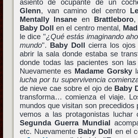
asiento de ocupante de un coc
Glenn
, van camino del centro
L
Mentally Insane
en
Brattleboro
Baby Doll
en el centro mental,
Mad
le dice "
¿Qué estás imaginando ahor
mundo
".
Baby Doll
cierra los ojos
abrir la sala donde estaba se tran
donde todas las pacientes son las 
Nuevamente es
Madame Gorsky
l
lucha por tu supervivencia comienza
de nieve cae sobre el ojo de
Baby D
transforma… comienza el viaje. Lo
mundos que visitan son precedidos 
vemos a las protagonistas luchar 
Segunda Guerra Mundial
acompa
etc. Nuevamente
Baby Doll
en el c