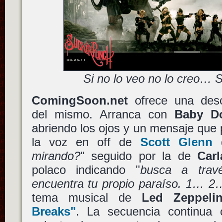
Si no lo veo no lo creo… 
ComingSoon.net
ofrece una desc
del mismo. Arranca con
Baby Do
abriendo los ojos y un mensaje que 
la voz en off de
Scott Glenn
d
mirando?
" seguido por la de
Car
polaco indicando "
busca a trav
encuentra tu propio paraíso. 1… 
tema musical de
Led Zeppeli
Breaks"
. La secuencia continua