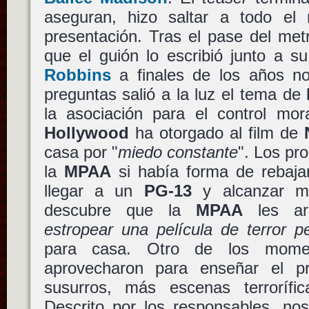
aseguran, hizo saltar a todo el
presentación. Tras el pase del met
que el guión lo escribió junto a 
Robbins
a finales de los años no
preguntas salió a la luz el tema de
la asociación para el control mor
Hollywood
ha otorgado al film de
casa por "
miedo constante
". Los pr
la
MPAA
si había forma de rebajar
llegar a un
PG-13
y alcanzar m
descubre que la
MPAA
les ar
estropear una película de terror p
para casa. Otro de los mome
aprovecharon para enseñar el pr
susurros, más escenas terrorífi
Descrito por los responsables, no