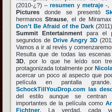
(2010-¿?) –
resumen
y
metraje
-, 
Pictures
donde se presentó
Sk
hermanos
Strause
, el de Miramax
Don’t Be Afraid of the Dark
(2011
Summit Entertainment
para el p
segundos de
Drive Angry 3D
(201
Vamos a ir al revés y comenzaremos 
Resulta que de todas las escenas
3D
, por lo que he leído son tre
protagonizada totalmente por
Nicol
acercar un poco al aspecto que pod
película en pantalla grand
SchockTillYouDrop.com las des
del estilo aunque se centran 
importantes de la película como
A
Fichtner
. La verdad, cada 