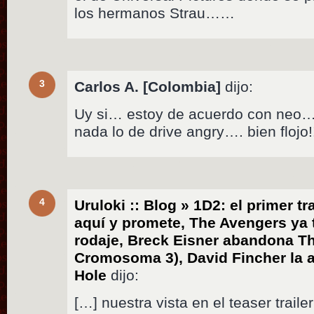
los hermanos Strau……
3
Carlos A. [Colombia]
dijo:
Uy si… estoy de acuerdo con neo…
nada lo de drive angry…. bien flojo!!
4
Uruloki :: Blog » 1D2: el primer tr
aquí y promete, The Avengers ya t
rodaje, Breck Eisner abandona T
Cromosoma 3), David Fincher la 
Hole
dijo:
[…] nuestra vista en el teaser traile