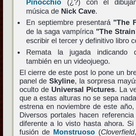
Pinocchio
(¿?) con el dibuj
música de
Nick Cave
.
En septiembre presentará
"The F
de la saga vampírica
"The Strain
escribir el tercer y definitivo libro
Remata la jugada indicando q
también en un videojuego.
El cierre de este post lo pone un br
panel de
Skyline
, la sorpresa mayús
oculto de
Universal Pictures
. La v
que a estas alturas no se sepa nad
estrena en noviembre de este año,
Diversos portales hacen referenci
diferente a lo visto hasta ahora. S
fusión de
Monstruoso
(
Cloverfield