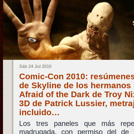
Sáb 24 Jul 2010
Comic-Con 2010: resúmenes
de Skyline de los hermanos 
Afraid of the Dark de Troy N
3D de Patrick Lussier, metr
incluido…
Los tres paneles que más reper
madrugada, con permiso del de