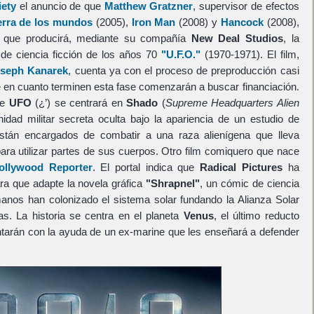
iety
el anuncio de que
Matthew Gratzner
, supervisor de efectos
erra de los mundos
(2005),
Iron Man
(2008) y
Hancock
(2008),
que producirá, mediante su compañía
New Deal Studios
, la
e de ciencia ficción de los años 70
"U.F.O."
(1970-1971). El film,
seph Kanarek
, cuenta ya con el proceso de preproducción casi
 en cuanto terminen esta fase comenzarán a buscar financiación.
de
UFO
(¿’) se centrará en
Shado
(
Supreme Headquarters Alien
nidad militar secreta oculta bajo la apariencia de un estudio de
tán encargados de combatir a una raza alienígena que lleva
ara utilizar partes de sus cuerpos. Otro film comiquero que nace
ollywood Reporter
. El portal indica que
Radical Pictures
ha
a que adapte la novela gráfica
"Shrapnel"
, un cómic de ciencia
umanos han colonizado el sistema solar fundando la Alianza Solar
as. La historia se centra en el planeta
Venus
, el último reducto
tarán con la ayuda de un ex-marine que les enseñará a defender