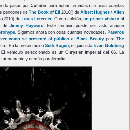
iendo pasar por
Collider
para echar un vistazo a unas cuantas
s pendones de
The Book of Eli
2010() de
Albert Hughes
/
Allen
s
(2010) de
Louis Leterrier
. Como colofón,
un primer vistazo
al
) de
Jimmy Hayward
. Este también puede ser visto aunque
erohype
. Sigamos ahora con otras cuantas novedades.
Pasaros
er como se presentó al público el Black Beauty
para
The
etro. En la presentación
Seth Rogen
, el guionista
Evan Goldberg
. El vehículo seleccionado es un
Chrysler Imperial del 66
. La
e armamento y demás parafernalia.