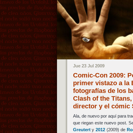
Jue 23 Jul 2009
Comic-Con 2009: Pó
primer vistazo a la
fotografías de los 
Clash of the Titans,
director y el cómic 
Ala, de nuevo por aquí para tra
que riegan este nuevo post. Se
Greutert
y
2012
(2009) de
Ro