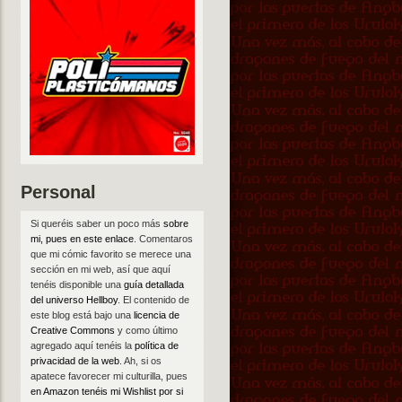
Personal
Si queréis saber un poco más
sobre
mi, pues en este enlace
. Comentaros
que mi cómic favorito se merece una
sección en mi web, así que aquí
tenéis disponible una
guía detallada
del universo Hellboy
. El contenido de
este blog está bajo una
licencia de
Creative Commons
y como último
agregado aquí tenéis la
política de
privacidad de la web
. Ah, si os
apatece favorecer mi culturilla, pues
en Amazon tenéis mi Wishlist por si