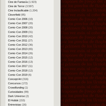
Cine de Fantasía
(1.923)
Cine de Terror
(3.597)
Cine Inclasificable
(1.204)
Cloverfield
(95)
Comic-Con 2006
(10)
Comic-Con 2007
(20)
Comic-Con 2008
(20)
Comic-Con 2009
(31)
Comic-Con 2010
(42)
Comic-Con 2011
(27)
Comic-Con 2012
(36)
Comic-Con 2013
(65)
Comic-Con 2014
(26)
Comic-Con 2015
(12)
Comic-Con 2016
(13)
Comic-Con 2017
(11)
Comic-Con 2018
(12)
Comic-Con 2019
(6)
Concept Art
(316)
Concursos
(172)
Crowdfunding
(1)
Curiosidades
(99)
Dark Universe
(2)
El Hobbit
(153)
Entrevistas
(16)