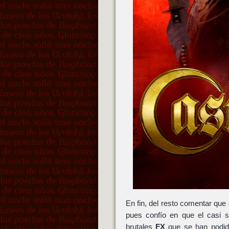
En fin, del resto comentar que
pues confío en que el casi s
brutales
FX
que se han podido 