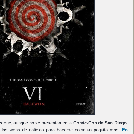
s que, aunque no se presentan en la
Comic-Con de San Diego
,
 las webs de noticias para hacerse notar un poquito más.
En