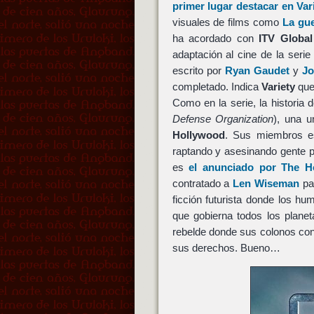
primer lugar destacar en Var
visuales de films como
La gu
ha acordado con
ITV Global
adaptación al cine de la seri
escrito por
Ryan Gaudet
y
Jo
completado. Indica
Variety
que
Como en la serie, la historia 
Defense Organization
), una u
Hollywood
. Sus miembros es
raptando y asesinando gente p
es
el anunciado por The H
contratado a
Len Wiseman
par
ficción futurista donde los h
que gobierna todos los planet
rebelde donde sus colonos con
sus derechos. Bueno…