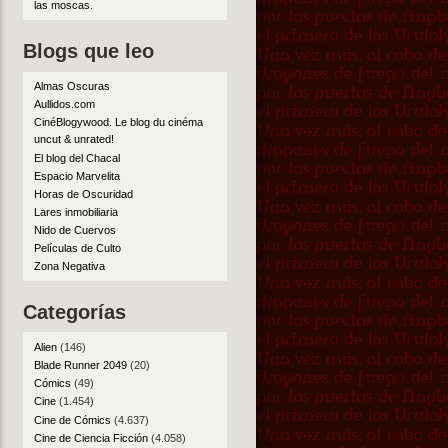
las moscas
.
Blogs que leo
Almas Oscuras
Aullidos.com
CinéBlogywood. Le blog du cinéma
uncut & unrated!
El blog del Chacal
Espacio Marvelita
Horas de Oscuridad
Lares inmobiliaria
Nido de Cuervos
Películas de Culto
Zona Negativa
Categorías
Alien
(146)
Blade Runner 2049
(20)
Cómics
(49)
Cine
(1.454)
Cine de Cómics
(4.637)
Cine de Ciencia Ficción
(4.058)