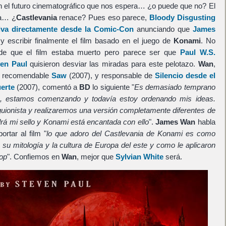
 el futuro cinematográfico que nos espera… ¿o puede que no? El
ía… ¿
Castlevania
renace? Pues eso parece,
Bloody Disgusting
siva directamente desde la Comic-Con
anunciando que
James
 y escribir finalmente el film basado en el juego de
Konami
. No
 de que el film estaba muerto pero parece ser que
Paul W.S.
ven Paul
quisieron desviar las miradas para este pelotazo.
Wan
,
uy recomendable
Saw
(2007), y responsable de
Silencio desde el
erte
(2007), comentó a
BD
lo siguiente "
Es demasiado temprano
o, estamos comenzando y todavía estoy ordenando mis ideas.
 guionista y realizaremos una versión completamente diferentes de
drá mi sello y Konami está encantada con ello
".
James Wan
habla
rtar al film "
lo que adoro del Castlevania de Konami es como
 su mitología y la cultura de Europa del este y como le aplicaron
pop
". Confiemos en
Wan
, mejor que
Sylvian White
será.