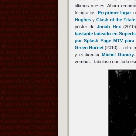
últimos meses. Ahora recom
fotografías.
En primer lugar
lo
Hughes
y
Clash of the Titan
póster de
Jonah Hex
(2010
bastante ladeado en Superh
por Splash Page MTV para v
Green Hornet
(2010)… retro r
y el director
Michel Gondry
verdad… fabuloso con todo es