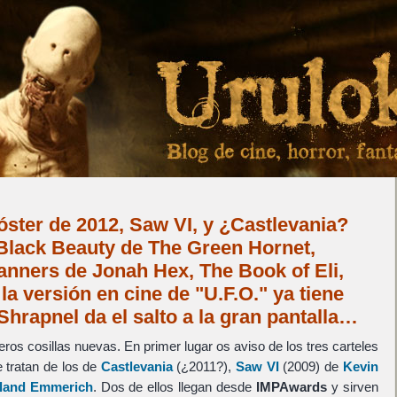
ster de 2012, Saw VI, y ¿Castlevania?
 Black Beauty de The Green Hornet,
banners de Jonah Hex, The Book of Eli,
 la versión en cine de "U.F.O." ya tiene
Shrapnel da el salto a la gran pantalla…
eros cosillas nuevas. En primer lugar os aviso de los tres carteles
 tratan de los de
Castlevania
(¿2011?),
Saw VI
(2009) de
Kevin
land Emmerich
. Dos de ellos llegan desde
IMPAwards
y sirven