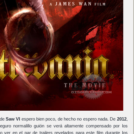
 de
Saw VI
espero bien poco, de hecho no espero nada. De
2012
,
eguro normalillo guión se verá altamente compensado por los
ver en el par de trailers revelados para este film durante los