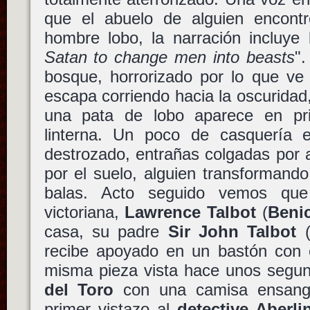
que el abuelo de alguien encont
hombre lobo, la narración incluye 
Satan to change men into beasts
"
bosque, horrorizado por lo que ve 
escapa corriendo hacia la oscuridad,
una pata de lobo aparece en pri
linterna. Un poco de casquería 
destrozado, entrañas colgadas por
por el suelo, alguien transformand
balas. Acto seguido vemos qu
victoriana,
Lawrence Talbot
(
Benic
casa, su padre
Sir John Talbot
recibe apoyado en un bastón con e
misma pieza vista hace unos seg
del Toro
con una camisa ensangr
primer vistazo al
detective Aberli