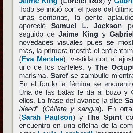
Jaime King
(
Lorelei Rox
) y
Gabri
Todo se inició con el pase del últim
unas semanas, la gente aplaudió
apareció
Samuel L. Jackson
pa
seguido de
Jaime King
y
Gabrie
novedades visuales pues se most
más, la primera mostró el enfrentam
(
Eva Mendes
), vestida con el aju
uno de los carteles, y
The Octup
marisma.
Saref
se zambulle mient
En el fondo la fémina se encuentr
Una de las balas le da al buzo y
ellos. La frase del avance la dice
Sa
bleed
" (
Cállate y sangra
). En otr
(
Sarah Paulson
) y
The Spirit
co
encuentro en una oficina de la com