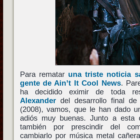
Para rematar
una triste noticia 
gente de Ain’t It Cool News
. Par
ha decidido eximir de toda re
Alexander
del desarrollo final d
(2008), vamos, que le han dado un
adiós muy buenas. Junto a esta 
también por prescindir del com
cambiarlo por música metal cañera.