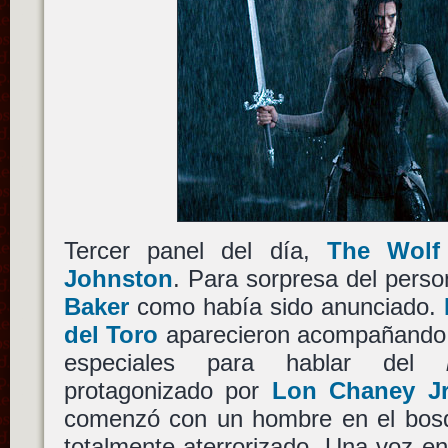
Tercer panel del día,
The Wolf
Johnston
. Para sorpresa del perso
Baker
como había sido anunciado.
del Toro
aparecieron acompañando a
especiales para hablar del
protagonizado por
Lon Chaney Jr
comenzó con un hombre en el bosqu
totalmente aterrorizado. Una voz e