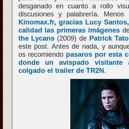
desganado en cuanto a rollo vis
discusiones y palabrería. Menos
Kinomax.fr, gracias Lucy Santos
calidad las primeras imágenes
d
the Lycans
(2009) de
Patrick Tat
este post. Antes de nada, y aunque
os recomiendo
pasaros por esta 
donde un avispado visitante
colgado el trailer de TR2N
.