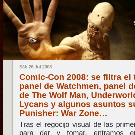
Sáb 26 Jul 2008
Comic-Con 2008: se filtra el 
panel de Watchmen, panel de
de The Wolf Man, Underworld
Lycans y algunos asuntos s
Punisher: War Zone…
Tras el regocijo visual de las prime
para dar y tomar, entramos e