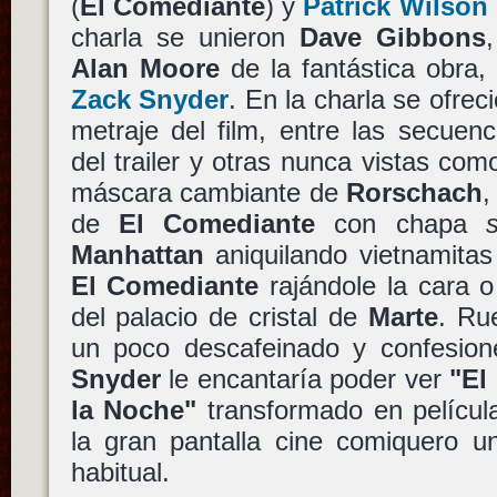
(
El Comediante
) y
Patrick Wilson
charla se unieron
Dave Gibbons
Alan Moore
de la fantástica obra, 
Zack Snyder
. En la charla se ofre
metraje del film, entre las secuen
del trailer y otras nunca vistas com
máscara cambiante de
Rorschach
,
de
El Comediante
con chapa
Manhattan
aniquilando vietnamitas 
El Comediante
rajándole la cara o
del palacio de cristal de
Marte
. Ru
un poco descafeinado y confesio
Snyder
le encantaría poder ver
"El
la Noche"
transformado en películ
la gran pantalla cine comiquero u
habitual.