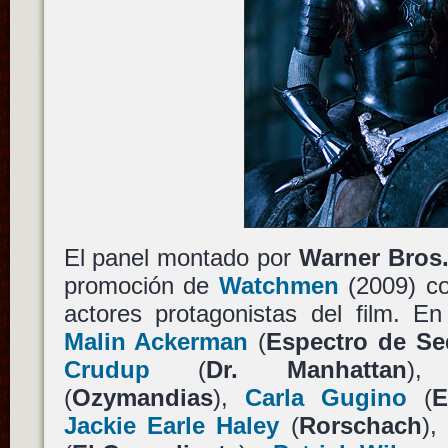
El panel montado por
Warner Bros
promoción de
Watchmen
(2009) co
actores protagonistas del film. En
Malin Ackerman
(
Espectro de Sed
Crudup
(
Dr. Manhattan
)
(
Ozymandias
),
Carla Gugino
(
E
Jackie Earle Haley
(
Rorschach
),