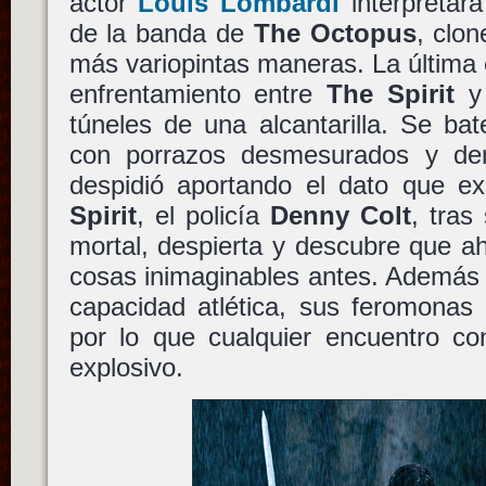
actor
Louis Lombardi
interpretar
de la banda de
The Octopus
, clon
más variopintas maneras. La última
enfrentamiento entre
The Spirit
túneles de una alcantarilla. Se ba
con porrazos desmesurados y d
despidió aportando el dato que e
Spirit
, el policía
Denny Colt
, tras
mortal, despierta y descubre que a
cosas inimaginables antes. Además 
capacidad atlética, sus feromonas 
por lo que cualquier encuentro co
explosivo.