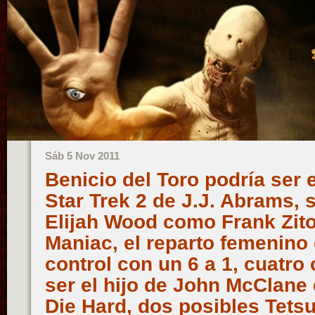
Sáb 5 Nov 2011
Benicio del Toro podría ser e
Star Trek 2 de J.J. Abrams, 
Elijah Wood como Frank Zito
Maniac, el reparto femenino
control con un 6 a 1, cuatro
ser el hijo de John McClane
Die Hard, dos posibles Tetsu