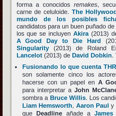
forma a conocidos
remakes
, sec
carne de celuloide.
The Hollywood
mundo de los posibles ficha
candidatos para un buen puñado de 
los que se incluyen
Akira
(2013) 
A Good Day to Die Hard
(20
Singularity
(2013) de Roland 
Lancelot
(2013) de
David Dobkin
.
Fusionando lo que cuenta THR
son solamente cinco los actore
hacerse con un papel en
A Goo
para interpretar a
John McClane
sombra a
Bruce Willis
. Los cand
Liam Hemsworth
,
Aaron Paul
y
que
Deadline
añade a
James