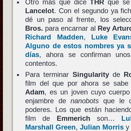
Otro más que dice
THR
que se
Lancelot
. Con el segundo ya fic
dé un paso al frente, los sele
Bros.
para encarnar al
Rey Artur
Richard Madden
,
Luke Evan
Alguno de estos nombres ya s
días
, ahora se confirman uno
contentos.
Para terminar
Singularity
de
R
film del que por ahora se sabe 
Adam
, es un joven cuyo cuerpo
enjambre de
nanobots
que le o
poderes. Los que están haciendo
film de
Emmerich
son…
Lu
Marshall Green
,
Julian Morris