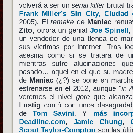
volverá a ser un
serial killer
brutal t
Frank Miller’s Sin City, Ciudad
2005). El
remake
de
Maniac
renuev
Zito
, otrora un genial
Joe Spinell
,
un vendedor de una tienda de man
sus víctimas por internet. Tras lo
asesina como si se tratara de u
mientras sufre alucinaciones q
pasado… aquel en el que su madre 
de
Maniac
(¿?) se pone en marcha 
estrenarse en el 2012, aunque "
in 
veremos el nivel
gore
que alcanza e
Lustig
contó con unos desagradabl
de
Tom Savini
. Y
más incor
Deadline.com
,
Jamie Chung
,
Scout Taylor-Compton
son las últ