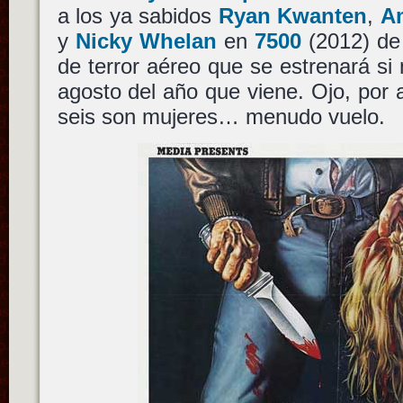
a los ya sabidos
Ryan Kwanten
,
A
y
Nicky Whelan
en
7500
(2012) d
de terror aéreo que se estrenará si 
agosto del año que viene. Ojo, por a
seis son mujeres… menudo vuelo.