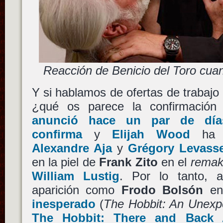
Reacción de Benicio del Toro cuand
Y si hablamos de ofertas de trabajo 
¿qué os parece la confirmació
anunció hace un par de día
confirma
y
Elijah Wood
ha s
Alexandre Aja
y
Grégory Levass
en la piel de
Frank Zito
en el
rema
William Lustig
. Por lo tanto, 
aparición como
Frodo Bolsón
e
inesperado
(
The Hobbit: An Unexp
The Hobbit: There and Back 