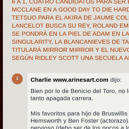
6 A 1, CUATRO CANDIDATOS PARA SER 
MCCLANE EN A GOOD DAY TO DIE HAR
TETSUO PARA EL AKIRA DE JAUME COL
LANCELOT BUSCA SU REY, ROLAND E
SE PONDRÁ EN LA PIEL DE ADAM EN LA
SINGULARITY, LA BLANCANIEVES DE T
TITULARÁ MIRROR MIRROR Y EL NUEV
SEGÚN RIDLEY SCOTT UNA SECUELA A
1
Charlie www.arinesart.com
dijo:
Bien por lo de Benicio del Toro, no 
tanto apagada carrera.
Mis favoritos para hijo de Bruswilli
Hemsworth y Ben Foster (actorazo)
nervioso (debo ser de los pocos a l