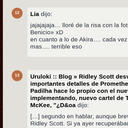
12
Lia
dijo:
jajajajaja… lloré de la risa con la f
Benicio» xD
en cuanto a lo de Akira…. cada vez
mas…. terrible eso
13
Uruloki :: Blog » Ridley Scott des
importantes detalles de Prometh
Padilha hace lo propio con el n
implementando, nuevo cartel de
McKee, "¿D&oa
dijo:
[…] segundo en hablar, aunque bre
Ridley Scott. Si ya ayer recuperába