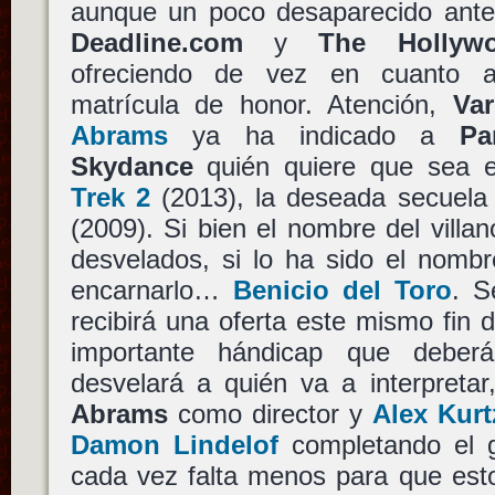
aunque un poco desaparecido ante
Deadline.com
y
The Hollyw
ofreciendo de vez en cuanto au
matrícula de honor. Atención,
Var
Abrams
ya ha indicado a
Pa
Skydance
quién quiere que sea e
Trek 2
(2013), la deseada secuela
(2009). Si bien el nombre del villa
desvelados, si lo ha sido el nombr
encarnarlo…
Benicio del Toro
. S
recibirá una oferta este mismo fin
importante hándicap que deber
desvelará a quién va a interpreta
Abrams
como director y
Alex Kur
Damon Lindelof
completando el g
cada vez falta menos para que est