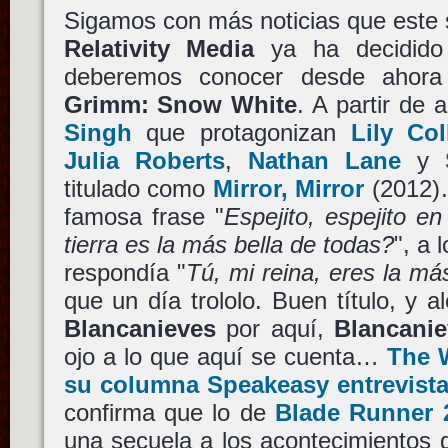
Sigamos con más noticias que este s
Relativity Media
ya ha decidido 
deberemos conocer desde aho
Grimm: Snow White
. A partir de 
Singh
que protagonizan
Lily Col
Julia Roberts
,
Nathan Lane
y
titulado como
Mirror, Mirror
(2012)
famosa frase "
Espejito, espejito en
tierra es la más bella de todas?
", a 
respondía "
Tú, mi reina, eres la má
que un día trololo. Buen título, y 
Blancanieves
por aquí,
Blancani
ojo a lo que aquí se cuenta…
The W
su columna Speakeasy entrevista
confirma que lo de
Blade Runner 
una secuela a los acontecimientos q