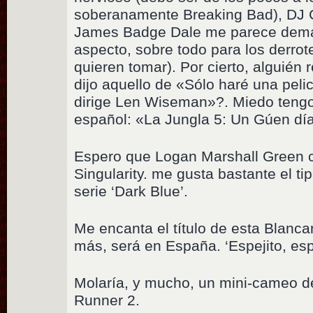
soberanamente Breaking Bad), DJ C
James Badge Dale me parece dema
aspecto, sobre todo para los derro
quieren tomar). Por cierto, alguién
dijo aquello de «Sólo haré una peli
dirige Len Wiseman»?. Miedo tengo,
español: «La Jungla 5: Un Gúen dí
Espero que Logan Marshall Green c
Singularity. me gusta bastante el ti
serie ‘Dark Blue’.
Me encanta el título de esta Blanc
más, será en España. ‘Espejito, esp
Molaría, y mucho, un mini-cameo d
Runner 2.