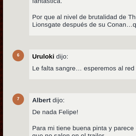
fantástica.
Por que al nivel de brutalidad de Th
Lionsgate después de su Conan…
6
Uruloki
dijo:
Le falta sangre… esperemos al re
7
Albert
dijo:
De nada Felipe!
Para mi tiene buena pinta y parec
que no salen en el trailer.