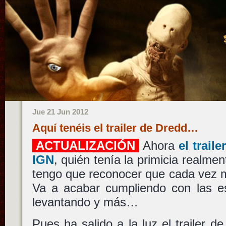
Jue 21 Jun 2012
Aquí tenéis el trailer de Dredd…
ACTUALIZACIÓN
Ahora
el trail
IGN
, quién tenía la primicia realmen
tengo que reconocer que cada vez 
Va a acabar cumpliendo con las es
levantando y más…
Pues ha salido a la luz el trailer d