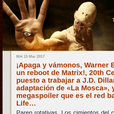
Mié 15 Mar 2017
¡Apaga y vámonos, Warner B
un reboot de Matrix!, 20th C
puesto a trabajar a J.D. Dill
adaptación de «La Mosca», y
megaspoiler que es el red ba
Life…
Paren rotativas. Los cimientos del