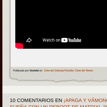
Publicado por
Uruloki
en
Cine de Ciencia Ficción
,
Cine de Terror
.
10 COMENTARIOS
EN
¡APAGA Y VÁMON
SUEÑA CON UN REBOOT DE MATRIX!, 