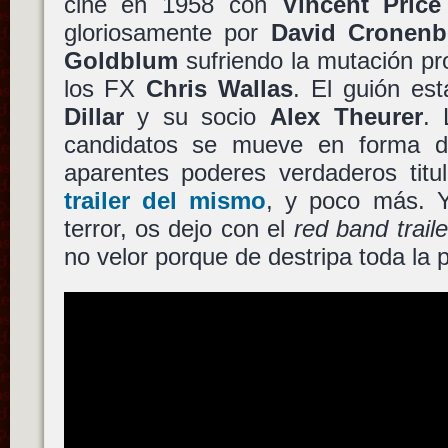
cine en 1958 con
Vincent Price
gloriosamente por
David Cronenb
Goldblum
sufriendo la mutación pr
los FX
Chris Wallas
. El guión es
Dillar
y su socio
Alex Theurer
. 
candidatos se mueve en forma 
aparentes poderes verdaderos tit
trailer del mismo
, y poco más. 
terror, os dejo con el
red band traile
no velor porque de destripa toda la p