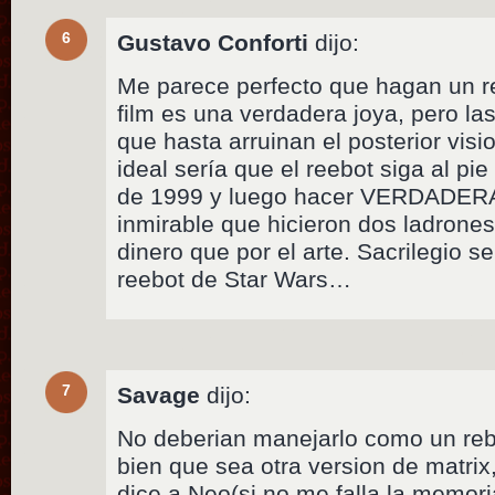
6
Gustavo Conforti
dijo:
Me parece perfecto que hagan un re
film es una verdadera joya, pero la
que hasta arruinan el posterior visi
ideal sería que el reebot siga al pie 
de 1999 y luego hacer VERDADERAS
inmirable que hicieron dos ladrone
dinero que por el arte. Sacrilegio s
reebot de Star Wars…
7
Savage
dijo:
No deberian manejarlo como un rebo
bien que sea otra version de matrix,
dice a Neo(si no me falla la memori