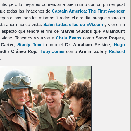
ente, pero lo mejor es comenzar a buen ritmo con un primer post
 que todas las imágenes de
Captain America: The First Avenger
egan el post son las mismas filtradas el otro día, aunque ahora en
sta ahora nunca vista.
Salen todas ellas de EW.com
y vienen a
el aspecto que tendrá el film de
Marvel Studios
que
Paramount
e viene. Tenemos vistazos a
Chris Evans
como
Steve Rogers
,
Carter
,
Stanly Tucci
como el
Dr. Abraham Erskine
,
Hugo
idt
/
Cráneo Rojo
,
Toby Jones
como
Armim Zola
y
Richard
.