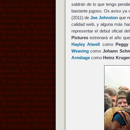
saldrán de lo que tengo pendi
bastante jugoso. Os aviso ya
(2011) de
Joe Johnston
que ri
calidad web, y alguna más ha
representar el debut oficial d
Pictures
estrenará el año qu
Hayley Atwell
como
Peggy 
Weaving
como
Johann Schm
Armitage
como
Heinz Kruger