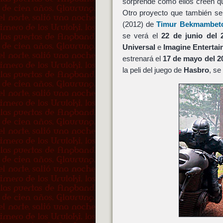
sorprende como ellos creen q
Otro proyecto que también s
(2012) de
Timur Bekmambet
se verá el
22 de junio del 
Universal
e
Imagine Enterta
estrenará el
17 de mayo del 2
la peli del juego de
Hasbro
, se