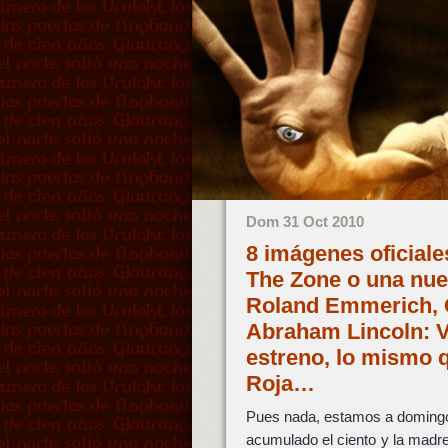
Dom 31 Oct 2010
8 imágenes oficiale
The Zone o una nue
Roland Emmerich, C
Abraham Lincoln: V
estreno, lo mismo 
Roja…
Pues nada, estamos a domingo,
acumulado el ciento y la madre