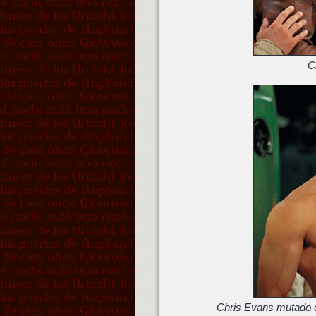
C
Chris Evans mutado 