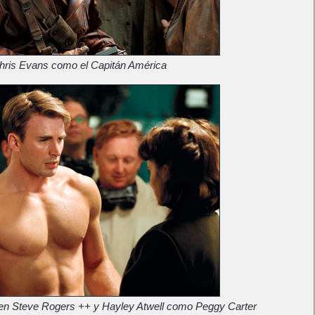
hris Evans como el Capitán América
en Steve Rogers ++ y Hayley Atwell como Peggy Carter