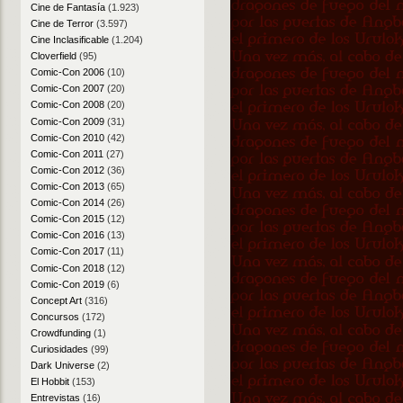
Cine de Fantasía
(1.923)
Cine de Terror
(3.597)
Cine Inclasificable
(1.204)
Cloverfield
(95)
Comic-Con 2006
(10)
Comic-Con 2007
(20)
Comic-Con 2008
(20)
Comic-Con 2009
(31)
Comic-Con 2010
(42)
Comic-Con 2011
(27)
Comic-Con 2012
(36)
Comic-Con 2013
(65)
Comic-Con 2014
(26)
Comic-Con 2015
(12)
Comic-Con 2016
(13)
Comic-Con 2017
(11)
Comic-Con 2018
(12)
Comic-Con 2019
(6)
Concept Art
(316)
Concursos
(172)
Crowdfunding
(1)
Curiosidades
(99)
Dark Universe
(2)
El Hobbit
(153)
Entrevistas
(16)