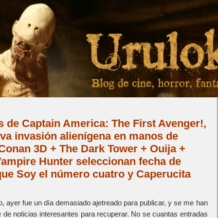
s de Captain America: The First Avenger!,
va invasión alienígena en manos de
onan 3D + The Dark Tower + Ouija +
ampire Hunter seleccionan fecha de
que Soy el número cuatro y Caperucita
 ayer fue un día demasiado ajetreado para publicar, y se me han
 de noticias interesantes para recuperar. No se cuantas entradas