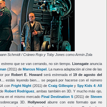
nn Schmidt / Cráneo Rojo y Toby Jones como Armin Zola
estreno que se van cerrando, no sin tiempo.
Lionsgate
anuncia
nan
(2011) de
Marcus Nispel
. La nueva adaptación al cine de las
dor por
Robert E. Howard
será estrenada el
19 de agosto del
D
… estáis leyendo bien… se pegará por hacerse con el número
SA
con
Fright Night
(2011) de
Craig Gillespie
y
Spy Kids 4: All
 de
Robert Rodriguez
, ambas también en 3D. Y mucho más ojo,
ena en el mismo mercado
Final Destination 5
(2011) de
Steven
a sobrecarga 3D.
Hollywood
aburre con este formato que no