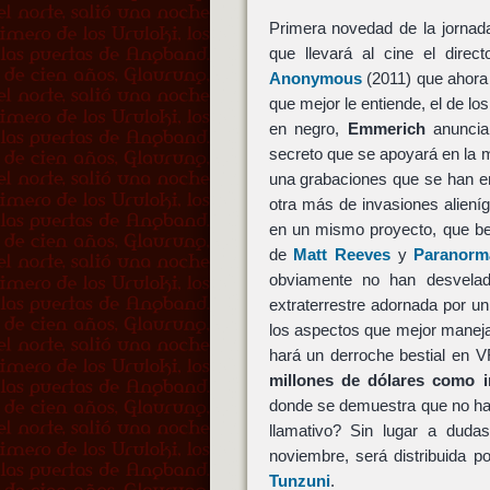
Primera novedad de la jornad
que llevará al cine el direc
Anonymous
(2011) que ahora 
que mejor le entiende, el de lo
en negro,
Emmerich
anuncia
secreto que se apoyará en la 
una grabaciones que se han en
otra más de invasiones alien
en un mismo proyecto, que b
de
Matt Reeves
y
Paranorma
obviamente no han desvelad
extraterrestre adornada por u
los aspectos que mejor mane
hará un derroche bestial en 
millones de dólares como in
donde se demuestra que no hace
llamativo? Sin lugar a duda
noviembre, será distribuida p
Tunzuni
.