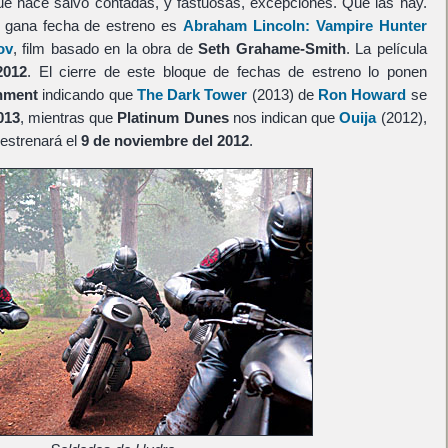
ue hace salvo contadas, y fastuosas, excepciones. Que las hay.
e gana fecha de estreno es
Abraham Lincoln: Vampire Hunter
ov
, film basado en la obra de
Seth Grahame-Smith
. La película
2012
. El cierre de este bloque de fechas de estreno lo ponen
inment
indicando que
The Dark Tower
(2013) de
Ron Howard
se
013
, mientras que
Platinum Dunes
nos indican que
Ouija
(2012),
 estrenará el
9 de noviembre del 2012
.