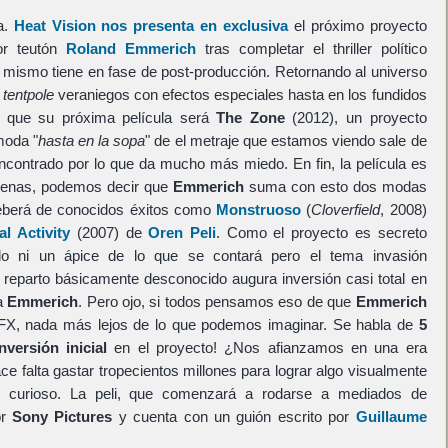
a.
Heat Vision nos presenta en exclusiva
el próximo proyecto
tor teutón
Roland Emmerich
tras completar el thriller político
mismo tiene en fase de post-producción. Retornando al universo
s
tentpole
veraniegos con efectos especiales hasta en los fundidos
 que su próxima película será
The Zone
(2012), un proyecto
moda "
hasta en la sopa
" de el metraje que estamos viendo sale de
contrado por lo que da mucho más miedo. En fin, la película es
ígenas, podemos decir que
Emmerich
suma con esto dos modas
eberá de conocidos éxitos como
Monstruoso
(
Cloverfield
, 2008)
l Activity
(2007) de
Oren Peli
. Como el proyecto es secreto
o ni un ápice de lo que se contará pero el tema invasión
n reparto básicamente desconocido augura inversión casi total en
ja
Emmerich
. Pero ojo, si todos pensamos eso de que
Emmerich
VFX, nada más lejos de lo que podemos imaginar. Se habla de
5
versión inicial
en el proyecto! ¿Nos afianzamos en una era
 falta gastar tropecientos millones para lograr algo visualmente
s curioso. La peli, que comenzará a rodarse a mediados de
or
Sony Pictures
y cuenta con un guión escrito por
Guillaume