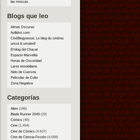
las moscas
.
Blogs que leo
Almas Oscuras
Aullidos.com
CinéBlogywood. Le blog du cinéma
uncut & unrated!
El blog del Chacal
Espacio Marvelita
Horas de Oscuridad
Lares inmobiliaria
Nido de Cuervos
Películas de Culto
Zona Negativa
Categorías
Alien
(146)
Blade Runner 2049
(20)
Cómics
(49)
Cine
(1.454)
Cine de Cómics
(4.637)
Cine de Ciencia Ficción
(4.058)