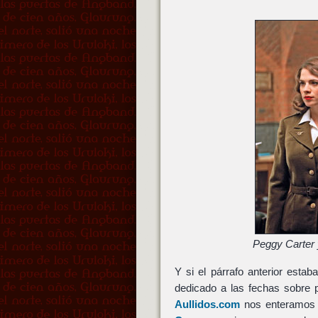
Peggy Carter 
Y si el párrafo anterior esta
dedicado a las fechas sobre 
Aullidos.com
nos enteramos