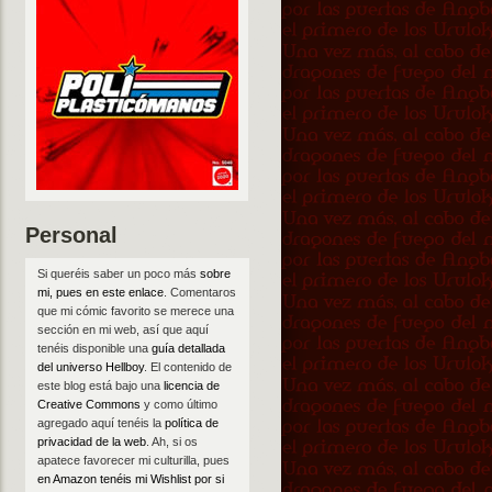
Personal
Si queréis saber un poco más
sobre
mi, pues en este enlace
. Comentaros
que mi cómic favorito se merece una
sección en mi web, así que aquí
tenéis disponible una
guía detallada
del universo Hellboy
. El contenido de
este blog está bajo una
licencia de
Creative Commons
y como último
agregado aquí tenéis la
política de
privacidad de la web
. Ah, si os
apatece favorecer mi culturilla, pues
en Amazon tenéis mi Wishlist por si