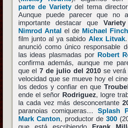
parte de Variety
del tema directo
Aunque puede parecer que no a
importante destacar que
Variety
Nimrod Antal
el de
Michael Finc
film junto al ya sabido
Alex Litvak
anunció como único responsable de
las ideas plasmadas por
Robert R
confirma además, aunque me par
que el
7 de julio del 2010
se verá l
velocidad que se mueve hoy el cine
los dedos y confiar en que
Troube
ende el señor
Rodriguez
, logre tra
la cada vez más desconcertante
2
paranoias comiqueras…
Splash 
Mark Canton
, productor de
300
(20
que está escribiendo
Frank Mill