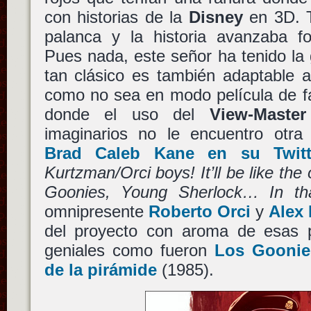
con historias de la
Disney
en 3D. T
palanca y la historia avanzaba f
Pues nada, este señor ha tenido la
tan clásico es también adaptable
como no sea en modo película de fan
donde el uso del
View-Master
imaginarios no le encuentro otr
Brad Caleb Kane en su Twitt
Kurtzman/Orci boys! It’ll be like the
Goonies, Young Sherlock… In tha
omnipresente
Roberto Orci
y
Alex
del proyecto con aroma de esas p
geniales como fueron
Los Goonie
de la pirámide
(1985).