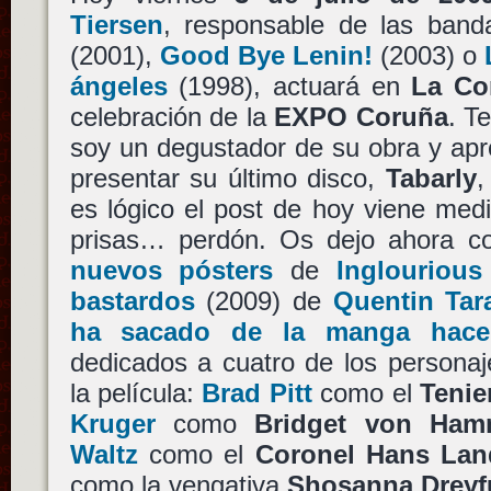
Tiersen
, responsable de las ban
(2001),
Good Bye Lenin!
(2003) o
ángeles
(1998), actuará en
La Co
celebración de la
EXPO Coruña
. T
soy un degustador de su obra y ap
presentar su último disco,
Tabarly
,
es lógico el post de hoy viene med
prisas… perdón. Os dejo ahora c
nuevos pósters
de
Inglourious
bastardos
(2009) de
Quentin Tar
ha sacado de la manga hace
dedicados a cuatro de los persona
la película:
Brad Pitt
como el
Tenie
Kruger
como
Bridget von Ham
Waltz
como el
Coronel Hans Lan
como la vengativa
Shosanna Dreyf