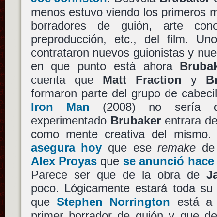
menos estuvo viendo los primeros m
borradores de guión, arte con
preproducción, etc., del film. 
contrataron nuevos guionistas y nue
en que punto está ahora
Bruba
cuenta que
Matt Fraction
y
B
formaron parte del grupo de cabeci
Iron Man
(2008) no sería d
experimentado
Brubaker
entrara de
como mente creativa del mismo
asegura hoy
que ese
remake
d
Alex Proyas
que
se anunció hace
Parece ser que de la obra de
J
poco. Lógicamente estará toda su 
que
Stephen Norrington
está a 
primer borrador de guión y que de