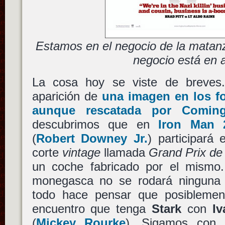
Estamos en el negocio de la matanz
negocio está en 
La cosa hoy se viste de breve
aparición de
una imagen en los f
aunque rescatada por Comin
descubrimos que en
Iron Man 
(
Robert Downey Jr.
) participará
corte
vintage
llamada
Grand Prix de
un coche fabricado por el mismo.
monegasca no se rodará ninguna 
todo hace pensar que posiblemen
encuentro que tenga
Stark
con
I
(
Mickey Rourke
). Sigamos con