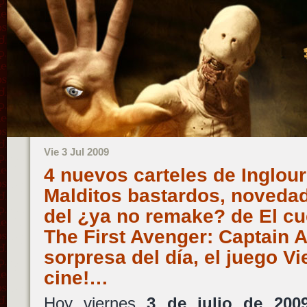
Vie 3 Jul 2009
4 nuevos carteles de Inglour
Malditos bastardos, novedad
del ¿ya no remake? de El cu
The First Avenger: Captain A
sorpresa del día, el juego V
cine!…
Hoy viernes
3 de julio de 200