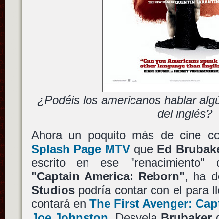
¿Podéis los americanos hablar alg
del inglés?
Ahora un poquito más de cine c
Splash Page MTV
que
Ed Brubak
escrito en ese "renacimiento"
"Captain America: Reborn"
, ha 
Studios
podría contar con el para l
contará en
The First Avenger: Cap
Joe Johnston
. Desvela
Brubaker
q