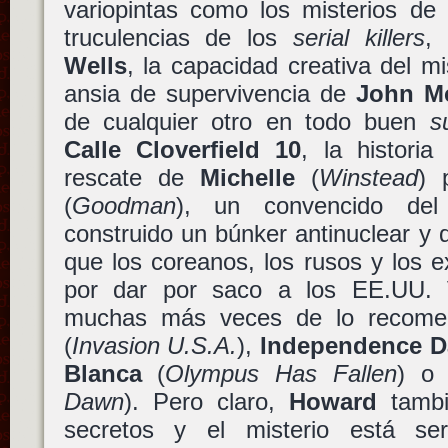
variopintas como los misterios de
truculencias de los
serial killers
, 
Wells
, la capacidad creativa del 
ansia de supervivencia de
John M
de cualquier otro en todo buen
s
Calle Cloverfield 10
, la histori
rescate de
Michelle
(
Winstead
) 
(
Goodman
), un convencido del
construido un búnker antinuclear y
que los coreanos, los rusos y los e
por dar por saco a los EE.UU. 
muchas más veces de lo recom
(
Invasion U.S.A.
),
Independence D
Blanca
(
Olympus Has Fallen
) 
Dawn
). Pero claro,
Howard
tambi
secretos y el misterio está s