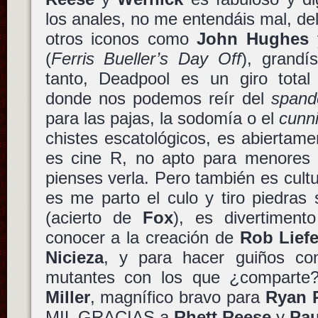
los anales, no me entendáis mal, de
otros iconos como
John Hughes
(
Ferris Bueller’s Day Off
), grandí
tanto, Deadpool es un giro total
donde nos podemos reír del
spand
para las pajas, la sodomía o el
cunni
chistes escatológicos, es abiertame
es cine R, no apto para menores 
pienses verla. Pero también es cult
es me parto el culo y tiro piedras
(acierto de
Fox
), es divertiment
conocer a la creación de
Rob Liefe
Nicieza
, y para hacer guiños co
mutantes con los que ¿comparte
Miller
, magnífico bravo para
Ryan 
MIL GRACIAS a
Rhett Reese
y
Pau