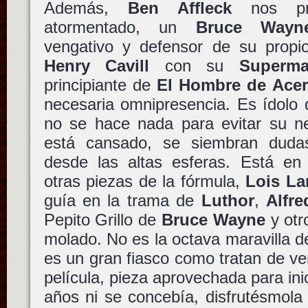
Además,
Ben Affleck
nos pr
atormentado, un
Bruce Wayn
vengativo y defensor de su propio
Henry Cavill
con su
Super
principiante de
El Hombre de Ace
necesaria omnipresencia. Es ídolo 
no se hace nada para evitar su ne
está cansado, se siembran duda
desde las altas esferas. Está en 
otras piezas de la fórmula,
Lois La
guía en la trama de
Luthor
,
Alfre
Pepito Grillo de
Bruce Wayne
y otr
molado. No es la octava maravilla 
es un gran fiasco como tratan de v
película, pieza aprovechada para ini
años ni se concebía, disfrutésmola