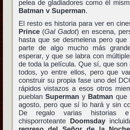
pelea de gladiadores como él mismo
Batman v Superman
.
El resto es historia para ver en cin
Prince
(
Gal Gadot
) en escena, per
hasta que se desmelena pero que 
parte de algo mucho más grand
esperar, y que se labra con múltiple
de toda la película. Que sí, que son
todos, yo entre ellos, pero que v
construir su propia fase uno del D
rápidos vistazos a esos otros mie
pueblan
Superman
y
Batman
que 
agosto, pero que sí lo hará y sin co
De regalo varias historias 
chisporroteante
Doomsday
inclui
regreso del Señor de la Noch