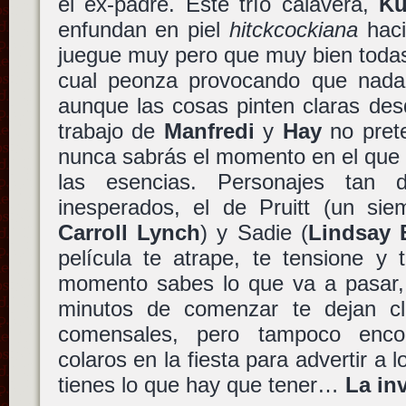
el ex-padre. Este trío calavera,
K
enfundan en piel
hitckcockiana
haci
juegue muy pero que muy bien todas
cual peonza provocando que nada
aunque las cosas pinten claras desd
trabajo de
Manfredi
y
Hay
no prete
nunca sabrás el momento en el que 
las esencias. Personajes tan 
inesperados, el de Pruitt (un si
Carroll Lynch
) y Sadie (
Lindsay 
película te atrape, te tensione y
momento sabes lo que va a pasar,
minutos de comenzar te dejan cl
comensales, pero tampoco enco
colaros en la fiesta para advertir a 
tienes lo que hay que tener…
La in