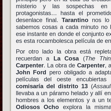
misterio y las sospechas en
protagonistas… hasta el prometi
desenlace final.
Tarantino
nos lo 
sabemos cosas a cada minuto no 
ese instante en donde el conjunto e
es esta rocambolesca película de en
Por otro lado la obra está reple
recuerdan a
La Cosa
(
The Thin
Carpenter
. La obra de
Carpenter
, 
John Ford
pero obligado a adapt
películas del oeste encubiert
comisaría del distrito 13
(
Assaul
llevaba a un páramo helado y allí en
hombres a los elementos y a un t
Odiosos Ocho
explora la misma