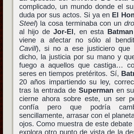
complicado, un mundo donde el su
duda por sus actos. Si ya en
El Ho
Steel
) la cosa terminaba con un
dr
al hijo de
Jor-El
, en esta
Batman
viene a afectar no sólo al bend
Cavill
), si no a ese justiciero qu
dicho, la justicia por su mano y q
fuego a aquellos que castiga… co
seres en tiempos pretéritos. Sí,
Ba
20 años impartiendo su ley, correc
tras la entrada de
Superman
en su
cierne ahora sobre este, un ser p
confía pero que podría cam
sencillamente, arrasar con el planeta
ojos. Como muestra de este debate l
explora otro punto de vista de la de