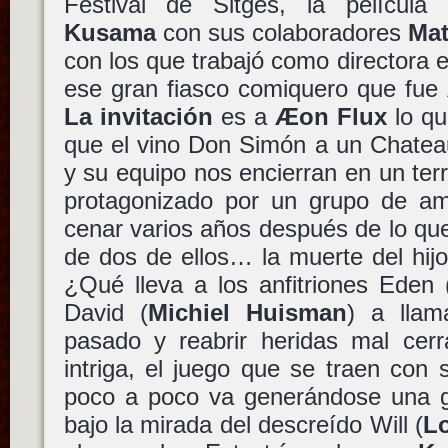
Festival de Sitges, la películ
Kusama
con sus colaboradores
Mat
con los que trabajó como directora el
ese gran fiasco comiquero que fue
La invitación
es a
Æon Flux
lo qu
que el vino Don Simón a un Chatea
y su equipo nos encierran en un terr
protagonizado por un grupo de a
cenar varios años después de lo qu
de dos de ellos… la muerte del hij
¿Qué lleva a los anfitriones Eden 
David (
Michiel Huisman
) a llam
pasado y reabrir heridas mal cer
intriga, el juego que se traen con 
poco a poco va generándose una 
bajo la mirada del descreído Will (
L