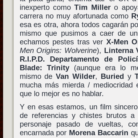
inexperto como
Tim Miller
o apoya
carrera no muy afortunada como
R
esa es otra, ahora todos cagarán p
mismo que pusimos a caer de un 
echamos pestes tras ver
X-Men O
Men Origins: Wolverine
),
Linterna 
R.I.P.D. Departamento de Polic
Blade: Trinity
(aunque era lo mej
mismo de
Van Wilder
,
Buried
y
mucha más mierda / mediocridad en
que lo mejor es no hablar.
Y en esas estamos, un film sincero
de referencias y chistes brutos a
personaje pasado de vueltas, c
encarnada por
Morena Baccarin
qu