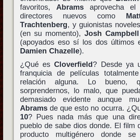
favoritos,
Abrams
aprovecha el 
directores nuevos como
Mat
Trachtenberg
, y guionistas novel
(en su momento),
Josh Campbell
(apoyados eso sí los dos últimos e
Damien Chazelle
).
¿Qué es
Cloverfield
? Desde ya 
franquicia de películas totalment
relación alguna. Lo bueno,
sorprendernos, lo malo, que pueda
demasiado evidente aunque m
Abrams
de que esto no ocurra. ¿Q
10
? Pues nada más que una direc
pueblo de sabe dios donde. El film
producto multigénero donde se