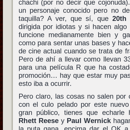
chachi (por no decir que cojonuda
un personaje conocido pero no d
taquilla? A ver, que sí, que
20th
dirigida por idiotas y si hacen alg
funcione medianamente bien y gan
como para sentar unas bases y hac
de cine actual cuando se trata de f
Pero de ahí a llevar como llevan 3
para una película R que ha costad
promoción… hay que estar muy pas
esto iba a ocurrir.
Pero claro, las cosas no salen por 
con el culo pelado por este nuevo
gran público, tienes que echarle 
Rhett Reese
y
Paul Wernick
hagan
la puta gana, encima dar el OK a 