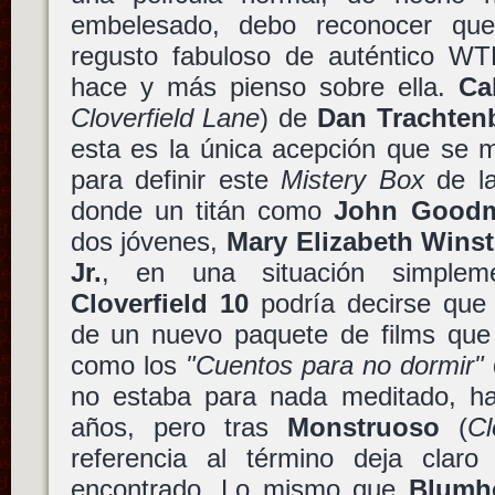
embelesado, debo reconocer qu
regusto fabuloso de auténtico W
hace y más pienso sobre ella.
Ca
Cloverfield Lane
) de
Dan Trachten
esta es la única acepción que se 
para definir este
Mistery Box
de la
donde un titán como
John Good
dos jóvenes,
Mary Elizabeth Wins
Jr.
, en una situación simplem
Cloverfield 10
podría decirse que 
de un nuevo paquete de films que
como los
"Cuentos para no dormir"
no estaba para nada meditado, h
años, pero tras
Monstruoso
(
Cl
referencia al término deja claro
encontrado. Lo mismo que
Blumh