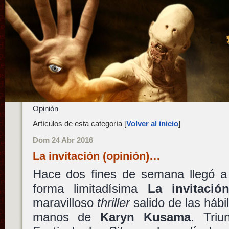
Opinión
Artículos de esta categoría [
Volver al inicio
]
Dom 24 Abr 2016
La invitación (opinión)…
Hace dos fines de semana llegó a 
forma limitadísima
La invitació
maravilloso
thriller
salido de las háb
manos de
Karyn Kusama
. Triu