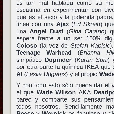
es tan mal hablada como su me
escatima en experimentar con div
que es el sexo y la jodienda padre
línea con una
Ajax
(
Ed Skrein
) qu
una
Angel Dust
(
Gina Carano
) q
espera frente a un ser 100% dig
Coloso
(la voz de
Stefan Kapicic
)
Teenage Warhead
(
Brianna Hil
simpático
Dopinder
(
Karan Soni
) 
por otra parte la química IKEA que s
Al
(
Leslie Uggams
) y el propio
Wad
Y con todo esto sólo queda dar el 
el que
Wade Wilson
AKA
Deadp
pared y comparte sus pensamient
todos nosotros. Sencillamente mag
Reese
y
Wernick
es fabuloso y d