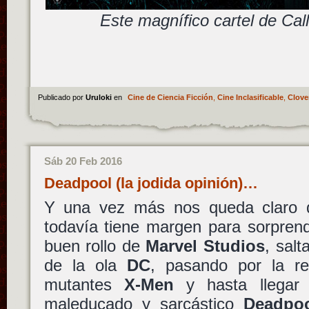
Este magnífico cartel de Call
Publicado por
Uruloki
en
Cine de Ciencia Ficción
,
Cine Inclasificable
,
Clover
Sáb 20 Feb 2016
Deadpool (la jodida opinión)…
Y una vez más nos queda claro q
todavía tiene margen para sorpren
buen rollo de
Marvel Studios
, salt
de la ola
DC
, pasando por la re
mutantes
X-Men
y hasta llegar 
maleducado y sarcástico
Deadpo