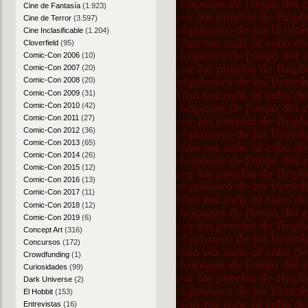
Cine de Fantasía
(1.923)
Cine de Terror
(3.597)
Cine Inclasificable
(1.204)
Cloverfield
(95)
Comic-Con 2006
(10)
Comic-Con 2007
(20)
Comic-Con 2008
(20)
Comic-Con 2009
(31)
Comic-Con 2010
(42)
Comic-Con 2011
(27)
Comic-Con 2012
(36)
Comic-Con 2013
(65)
Comic-Con 2014
(26)
Comic-Con 2015
(12)
Comic-Con 2016
(13)
Comic-Con 2017
(11)
Comic-Con 2018
(12)
Comic-Con 2019
(6)
Concept Art
(316)
Concursos
(172)
Crowdfunding
(1)
Curiosidades
(99)
Dark Universe
(2)
El Hobbit
(153)
Entrevistas
(16)