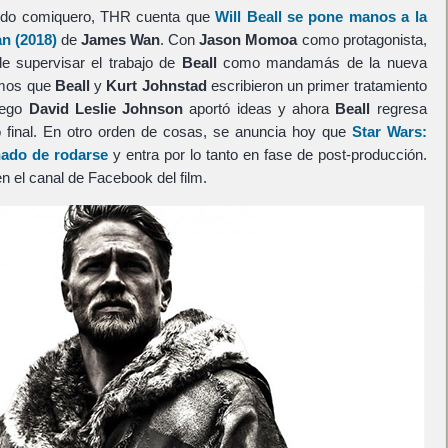
ndo comiquero, THR cuenta que
Will Beall
se pone manos a la
an
(2018)
de
James Wan
. Con
Jason Momoa
como protagonista,
e supervisar el trabajo de
Beall
como mandamás de la nueva
mos que
Beall
y
Kurt Johnstad
escribieron un primer tratamiento
uego
David Leslie Johnson
aportó ideas y ahora
Beall
regresa
o final. En otro orden de cosas, se anuncia hoy que
Star Wars:
nado de rodarse
y entra por lo tanto en fase de post-producción.
n el canal de Facebook del film.