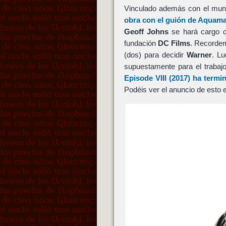
Vinculado además con el mu
obra con el guión de
Aquam
Geoff Johns
se hará cargo d
fundación
DC Films
. Recorde
(dos) para decidir
Warner
. L
supuestamente para el trabaj
Episode VIII
(2017) ha termi
Podéis ver el anuncio de esto e