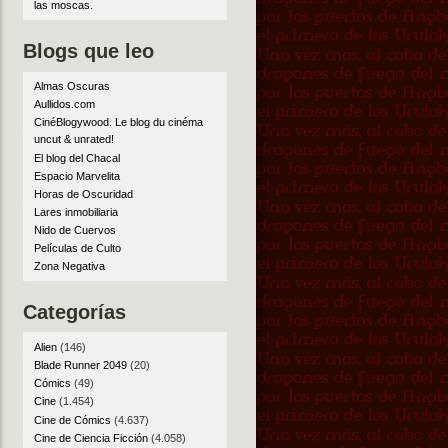
las moscas
.
Blogs que leo
Almas Oscuras
Aullidos.com
CinéBlogywood. Le blog du cinéma
uncut & unrated!
El blog del Chacal
Espacio Marvelita
Horas de Oscuridad
Lares inmobiliaria
Nido de Cuervos
Películas de Culto
Zona Negativa
Categorías
Alien
(146)
Blade Runner 2049
(20)
Cómics
(49)
Cine
(1.454)
Cine de Cómics
(4.637)
Cine de Ciencia Ficción
(4.058)