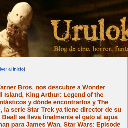
ver al inicio
]
arner Bros. nos descubre a Wonder
Island, King Arthur: Legend of the
ntásticos y dónde encontrarlos y The
la serie Star Trek ya tiene director de su
l Beall se lleva finalmente el gato al agua
man para James Wan, Star Wars: Episode