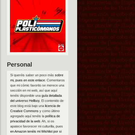
Personal
Si queréis saber un poco más
sobre
mi, pues en este enlace
. Comentaros
que mi cómic favorito se merece una
sección en mi web, así que aquí
tenéis disponible una
guía detallada
del universo Hellboy
. El contenido de
este blog está bajo una
licencia de
Creative Commons
y como último
agregado aquí tenéis la
política de
privacidad de la web
. Ah, si os
apatece favorecer mi culturilla, pues
en Amazon tenéis mi Wishlist por si