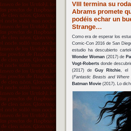
VIII termina su rod
Abrams promete que
podéis echar un bu
Strange…
Como era de esperar los estud
Comic-Con 2016 de San Diego
estudio ha descubierto cart
Wonder Woman
(2017) de
Pa
Vogt-Roberts
donde descubrimo
(2017) de
Guy Ritchie
, el
(
Fantastic Beasts and Where
Batman Movie
(2017). Lo dich