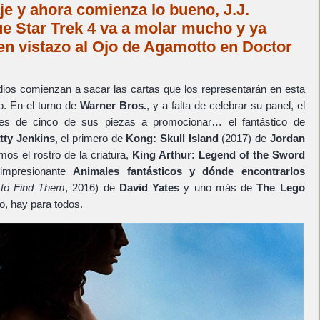
aje y ahora comienza lo bueno, J.J.
 Star Trek 4 va a molar mucho y ya
en vistazo al Ojo de Agamotto en Doctor
ios comienzan a sacar las cartas que los representarán en esta
. En el turno de
Warner Bros.
, y a falta de celebrar su panel, el
eles de cinco de sus piezas a promocionar… el fantástico de
tty Jenkins
, el primero de
Kong: Skull Island
(2017) de
Jordan
s el rostro de la criatura,
King Arthur: Legend of the Sword
 impresionante
Animales fantásticos y dónde encontrarlos
 to Find Them
, 2016) de
David Yates
y uno más de
The Lego
o, hay para todos.