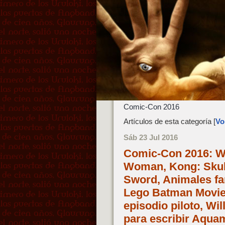
Comic-Con 2016
Artículos de esta categoría [
Vol
Sáb 23 Jul 2016
Comic-Con 2016: W
Woman, Kong: Skull 
Sword, Animales fa
Lego Batman Movie, 
episodio piloto, Wil
para escribir Aqua