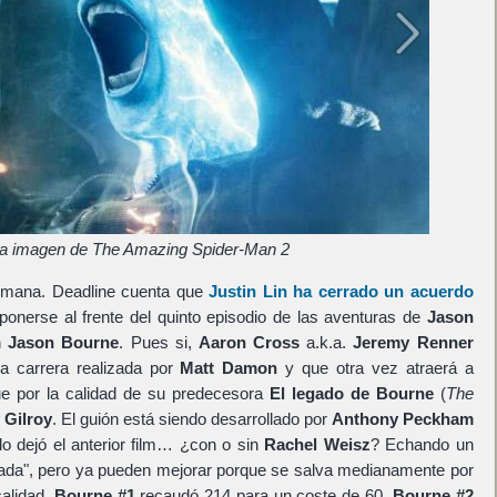
a imagen de The Amazing Spider-Man 2
semana. Deadline cuenta que
Justin Lin
ha cerrado un acuerdo
ponerse al frente del quinto episodio de las aventuras de
Jason
n
Jason Bourne
. Pues si,
Aaron Cross
a.k.a.
Jeremy Renner
a carrera realizada por
Matt Damon
y que otra vez atraerá a
e por la calidad de su predecesora
El legado de Bourne
(
The
 Gilroy
. El guión está siendo desarrollado por
Anthony Peckham
 lo dejó el anterior film… ¿con o sin
Rachel Weisz
? Echando un
ificada", pero ya pueden mejorar porque se salva medianamente por
calidad.
Bourne #1
recaudó 214 para un coste de 60,
Bourne #2