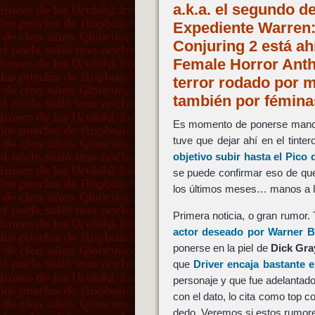
a.k.a. el segundo d
Expediente Warren: 
Conjuring 2 está ahí
Female Horror Antho
terror rodado por 
también por fémin
Es momento de ponerse manos 
tuve que dejar ahí en el tint
objetivo subir hasta el Pico 
se puede confirmar eso de qu
los últimos meses… manos a l
Primera noticia, o gran rumor.
actor deseado por
Warner B
ponerse en la piel de
Dick Gr
que
Driver
encaja bastante e
personaje y que fue adelantad
con el dato, lo cita como top c
dedo. Veremos si estos rumor