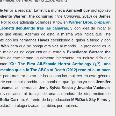
a imagen de The Amazing Spider-Man 2
e terror a rescatar. La tétrica muñeca
Annabell
que protagonizó
diente Warren: the conjuring
(
The Conjuring
, 2013) de
James
f. Por lo que adelanta Schmoes Know en
Warner Bros.
preparan
eonetti debutando tras las cámaras
, y con idea de inicar el
 año que viene. Además de esto la misma web indica que
The
nte con los hermanos
Hayes
escribiendo el guión a fuego y con
r
Wan
para que se ponga otra vez al mando. La propiedad es la
o mejor es no dejar enfriar el tema y
Expediente Warren: the
its de este verano. Igualmente interesante, en incluso diría que
entan
XX: The First All-Female Horror Anthology
(¿?), una
femenino que a lo
The ABCs of Death
(2012) reunirá a un buen
e
para mostrar como se las gastan las mujeres en este género,
rte con el culo torcido. Los nombres que figuran ya son
Jennifer
Kusama
, las hermanas
Jen
y
Sylvia Soska
y
Jovanka Vuckovic
.
 vinculados al trabajo de una animadora de stop-motion de
Sofia Carrillo
. Al frente de la producción
MPI/Dark Sky Films
y
s estarán protagonizadas, también, por mujeres.