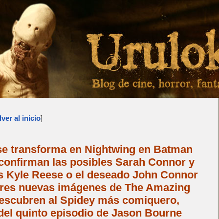
ver al inicio
]
se transforma en Nightwing en Batman
confirman las posibles Sarah Connor y
s Kyle Reese o el deseado John Connor
 tres nuevas imágenes de The Amazing
escubren al Spidey más comiquero,
e del quinto episodio de Jason Bourne