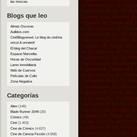
las moscas
.
Blogs que leo
Almas Oscuras
Aullidos.com
CinéBlogywood. Le blog du cinéma
uncut & unrated!
El blog del Chacal
Espacio Marvelita
Horas de Oscuridad
Lares inmobiliaria
Nido de Cuervos
Películas de Culto
Zona Negativa
Categorías
Alien
(146)
Blade Runner 2049
(20)
Cómics
(49)
Cine
(1.453)
Cine de Cómics
(4.637)
Cine de Ciencia Ficción
(4.058)