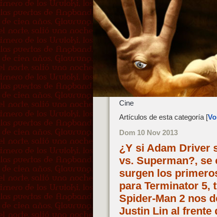
Cine
Artículos de esta categoría [
Vol
Dom 10 Nov 2013
¿Y si Adam Driver 
vs. Superman?, se 
surgen los primero
para Terminator 5,
Spider-Man 2 nos d
Justin Lin al frent