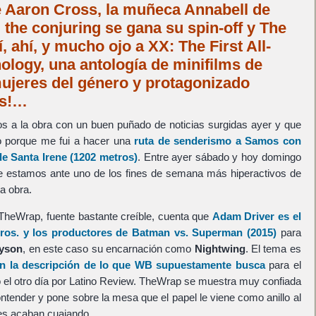
e Aaron Cross, la muñeca Annabell de
the conjuring se gana su spin-off y The
, ahí, y mucho ojo a XX: The First All-
logy, una antología de minifilms de
mujeres del género y protagonizado
as!…
a la obra con un buen puñado de noticias surgidas ayer y que
ero porque me fui a hacer una
ruta de senderismo a Samos con
de Santa Irene (1202 metros)
. Entre ayer sábado y hoy domingo
e estamos ante uno de los fines de semana más hiperactivos de
a obra.
 TheWrap, fuente bastante creíble, cuenta que
Adam Driver
es el
ros.
y los productores de
Batman vs. Superman
(2015)
para
ayson
, en este caso su encarnación como
Nightwing
. El tema es
n la descripción de lo que
WB
supuestamente busca
para el
o el otro día por Latino Review. TheWrap se muestra muy confiada
ontender y pone sobre la mesa que el papel le viene como anillo al
es acaban cuajando.