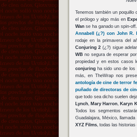
Nuev
Tenemos también un poquillo d
el prólogo y algo más en
Expe
Wan
se ha ganado un spin-of
Annabell
(¿?) con John R. L
rodaje en la primavera del
Conjuring 2
(¿?) sigue adela
WB
no segura de esperar po
propiedad y en estos casos l
conjuring
ha sido uno de los h
más, en TheWrap nos pres
antología de cine de terror 
puñado de directoras de cin
que todo sea dicho suelen deja
Lynch
,
Mary Harron
,
Karyn 
Todos los segmentos estarán
Guadalajara, México, llamada
XYZ Films
, todas las historia