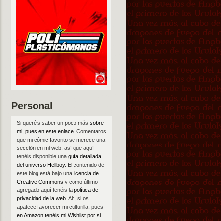
Personal
Si queréis saber un poco más
sobre
mi, pues en este enlace
. Comentaros
que mi cómic favorito se merece una
sección en mi web, así que aquí
tenéis disponible una
guía detallada
del universo Hellboy
. El contenido de
este blog está bajo una
licencia de
Creative Commons
y como último
agregado aquí tenéis la
política de
privacidad de la web
. Ah, si os
apatece favorecer mi culturilla, pues
en Amazon tenéis mi Wishlist por si