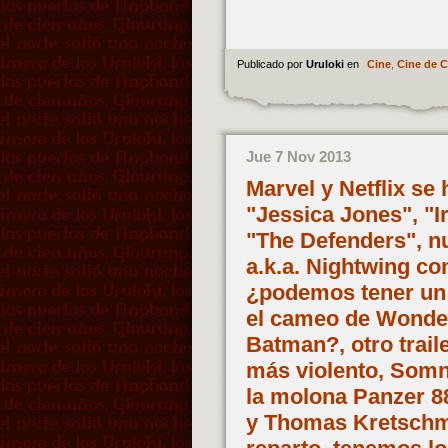
Publicado por
Uruloki
en
Cine
,
Cine de 
Jue 7 Nov 2013
Marvel y Netflix se
"Jessica Jones", "I
"The Defenders", 
a.k.a. Nightwing c
¿podemos tener un 
el cameo de Wonde
Batman?, otro trail
más violento, Somn
la molona Panzer 8
y Thomas Kretschm