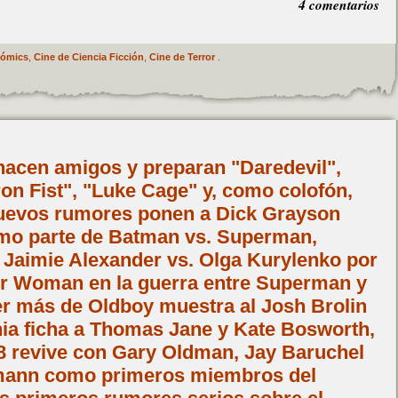
4 comentarios
Cómics
,
Cine de Ciencia Ficción
,
Cine de Terror
.
 hacen amigos y preparan "Daredevil",
ron Fist", "Luke Cage" y, como colofón,
nuevos rumores ponen a Dick Grayson
omo parte de Batman vs. Superman,
Jaimie Alexander vs. Olga Kurylenko por
r Woman en la guerra entre Superman y
er más de Oldboy muestra al Josh Brolin
ia ficha a Thomas Jane y Kate Bosworth,
8 revive con Gary Oldman, Jay Baruchel
ann como primeros miembros del