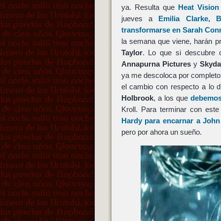
ya. Resulta que
Heat Visio
jueves a
Emilia Clarke
,
B
transformarse en Sarah Con
la semana que viene, harán p
Taylor
. Lo que si descubre 
Annapurna Pictures
y
Skyda
ya me descoloca por completo 
el cambio con respecto a lo
Holbrook
, a los que
debemos
Kroll. Para terminar con est
Hardy
para encarnar a
John
pero por ahora un sueño.