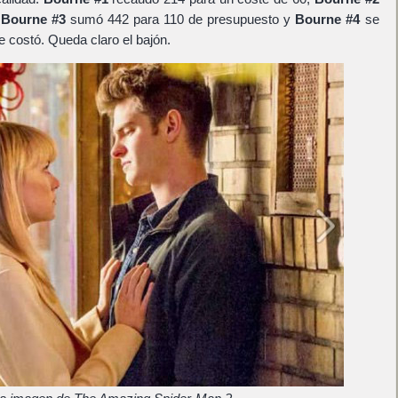
,
Bourne #3
sumó 442 para 110 de presupuesto y
Bourne #4
se
 costó. Queda claro el bajón.