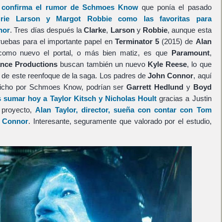
n confirma el rumor de Schmoes Know
que ponía el pasado
rie Larson
y
Margot Robbie
como las favoritas para
nor
. Tres días después la
Clarke
,
Larson
y
Robbie
, aunque esta
ruebas para el importante papel en
Terminator 5
(2015) de
Alan
como nuevo el portal, o más bien matiz, es que
Paramount
,
nce Productions
buscan también un nuevo
Kyle Reese
, lo que
de este reenfoque de la saga. Los padres de
John Connor
, aquí
 dicho por Schmoes Know, podrían ser
Garrett Hedlund
y
Boyd
 sumar hoy a
Taylor Kitsch
y
Nicholas Hoult
gracias a Justin
e proyecto,
Alan Taylor
, director, sueña con contar con
Tom
 Connor
. Interesante, seguramente que valorado por el estudio,