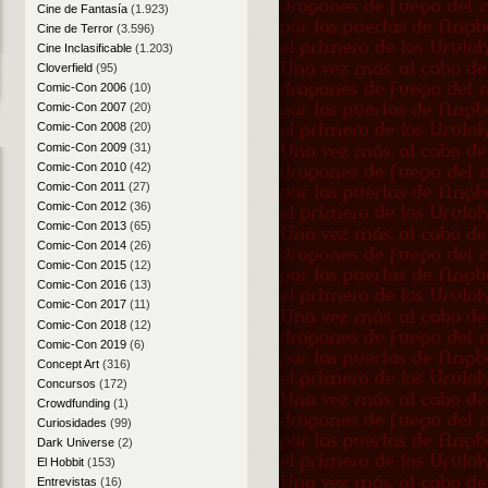
Cine de Fantasía
(1.923)
Cine de Terror
(3.596)
Cine Inclasificable
(1.203)
Cloverfield
(95)
Comic-Con 2006
(10)
Comic-Con 2007
(20)
Comic-Con 2008
(20)
Comic-Con 2009
(31)
Comic-Con 2010
(42)
Comic-Con 2011
(27)
Comic-Con 2012
(36)
Comic-Con 2013
(65)
Comic-Con 2014
(26)
Comic-Con 2015
(12)
Comic-Con 2016
(13)
Comic-Con 2017
(11)
Comic-Con 2018
(12)
Comic-Con 2019
(6)
Concept Art
(316)
Concursos
(172)
Crowdfunding
(1)
Curiosidades
(99)
Dark Universe
(2)
El Hobbit
(153)
Entrevistas
(16)