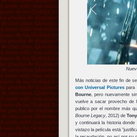
Nuev
Más noticias de este fin de 
con
Universal Pictures
para 
Bourne
, pero nuevamente si
vuelve a sacar provecho de l
publico por el nombre más qu
Bourne Legacy
, 2012) de
Tony
y continuará la historia donde
vistazo la película está "just
la recaudación, no así por su 