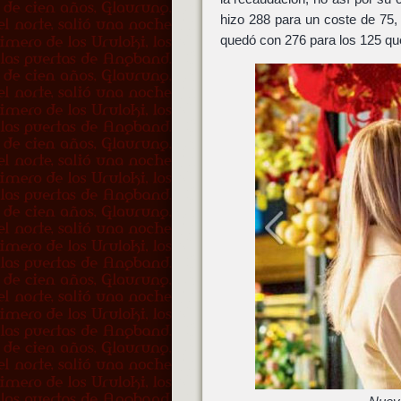
hizo 288 para un coste de 75
quedó con 276 para los 125 que