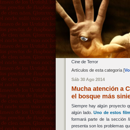
Cine de Terror
Artículos de esta categoría [
Vol
Sáb 30 Ago 2014
Mucha atención a C
el bosque más sini
Siempre hay algún proyecto q
algún lado.
Uno de estos fil
formará parte de la sección
presenta son los problemas qu