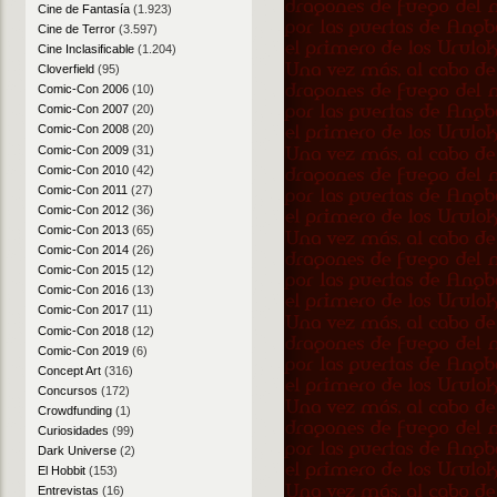
Cine de Fantasía
(1.923)
Cine de Terror
(3.597)
Cine Inclasificable
(1.204)
Cloverfield
(95)
Comic-Con 2006
(10)
Comic-Con 2007
(20)
Comic-Con 2008
(20)
Comic-Con 2009
(31)
Comic-Con 2010
(42)
Comic-Con 2011
(27)
Comic-Con 2012
(36)
Comic-Con 2013
(65)
Comic-Con 2014
(26)
Comic-Con 2015
(12)
Comic-Con 2016
(13)
Comic-Con 2017
(11)
Comic-Con 2018
(12)
Comic-Con 2019
(6)
Concept Art
(316)
Concursos
(172)
Crowdfunding
(1)
Curiosidades
(99)
Dark Universe
(2)
El Hobbit
(153)
Entrevistas
(16)