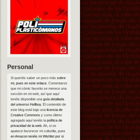
Personal
Si queréis saber un poco más
sobre
mi, pues en este enlace
. Comentaros
que mi cómic favorito se merece una
sección en mi web, así que aquí
tenéis disponible una
guía detallada
del universo Hellboy
. El contenido de
este blog está bajo una
licencia de
Creative Commons
y como último
agregado aquí tenéis la
política de
privacidad de la web
. Ah, si os
apatece favorecer mi culturilla, pues
en Amazon tenéis mi Wishlist por si