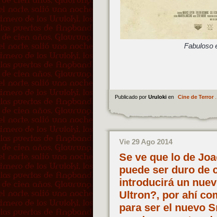
Fabuloso 
Publicado por
Uruloki
en
Cine de Terror
.
Vie 29 Ago 2014
Se ve que lo de Jo
puede ser duro de c
introducirá un nue
Ultron?, por ahí co
para ser el nuevo S