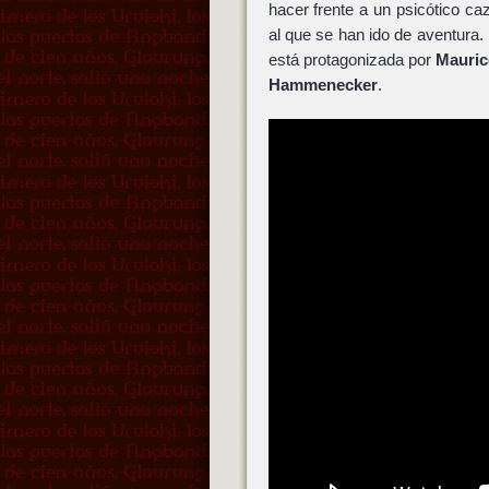
hacer frente a un psicótico 
al que se han ido de aventura. 
está protagonizada por
Mauric
Hammenecker
.