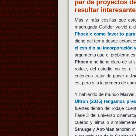
par de proyectos de
resultar interesan
Más y más cosillas que este
madrugada Collider volvió a 
Phoenix
como favorito para
dicho del tema desde entonces
el estudio su incorporación 
argumenta que el problema está
Phoenix
no tiene claro de si 
rodaje, del estudio no es el
entonces tratar de poner a
Jo
es, pero si a la primera de cam
Y hablando de mundo
Marvel
Ultron
(2015) tengamos pres
fuentes dentro del rodaje cuen
Fase 3 del universo cinematog
cuerpo y alma o simplemente
Strange
y
Ant-Man
tendrán mu