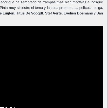
cazador que ha sembrado de trampas más bien mortales el bosque
Pinta muy siniestro el tema y la cosa promete. La película, belga,
e Luijten
,
Titus De Voogdt
,
Stef Aerts
,
Evelien Bosmans
y
Jan