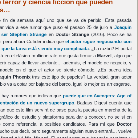
 terror y ciencia ficción que pueden
tes…
 fin de semana aquí uno que se va de periplo. Esta pasada
dar vida a ese rumor que puso el pasado 25 de julio a
Joaquin
 ser
Stephen Strange
en
Doctor Strange
(2016). Poco se ha
 pero ahora Collider indica que
el actor sigue negociando con
y que la tarea está siendo muy complicada
. ¿La razón? El portal
 en el clásico multicontrato que gusta firmar a
Marvel
, algo que
será capaz de llevar adelante… además, el modelo de negocio, y
 modelo en el que el actor se siente cómodo. ¿Es buena idea
aquin Phoenix
tras este tipo de papeles? La verdad, gran actor
bio va a optar por bajarse del barco, igual lo mejor es arriesgarse.
, hay rumores que indican que
puede que en
Avengers: Age of
entación de un nuevo supergrupo
. Badass Digest cuenta que
tan que este film servirá de base para la puesta en marcha de la
ráfico del estudio y plataforma para dar a conocer, no se si en
 como referencia, a posibles candidatos. Para mi que
Doctor
cho que decir, pero seguramente alguien nuevo entrará… vuelve