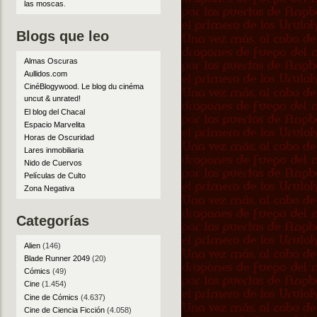
las moscas
.
Blogs que leo
Almas Oscuras
Aullidos.com
CinéBlogywood. Le blog du cinéma
uncut & unrated!
El blog del Chacal
Espacio Marvelita
Horas de Oscuridad
Lares inmobiliaria
Nido de Cuervos
Películas de Culto
Zona Negativa
Categorías
Alien
(146)
Blade Runner 2049
(20)
Cómics
(49)
Cine
(1.454)
Cine de Cómics
(4.637)
Cine de Ciencia Ficción
(4.058)