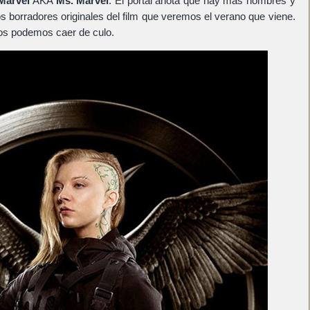
Marvel
AKA
Ms. Marvel
. El portal anota que hay más nombres y
os borradores originales del film que veremos el verano que viene.
nos podemos caer de culo.