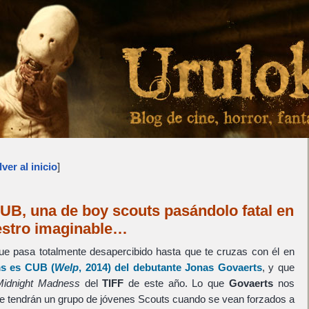
ver al inicio
]
UB, una de boy scouts pasándolo fatal en
estro imaginable…
ue pasa totalmente desapercibido hasta que te cruzas con él en
ms es
CUB
(
Welp
, 2014) del debutante
Jonas Govaerts
, y que
Midnight Madness
del
TIFF
de este año. Lo que
Govaerts
nos
e tendrán un grupo de jóvenes Scouts cuando se vean forzados a