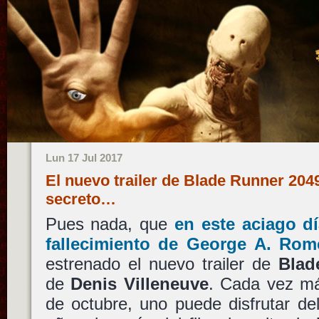
Lun 17 Jul 2017
El nuevo trailer de Blade Runner 204
secreto…
Pues nada, que
en este aciago d
fallecimiento de
George A. Rom
estrenado el nuevo trailer de
Blad
de
Denis Villeneuve
. Cada vez má
de octubre, uno puede disfrutar d