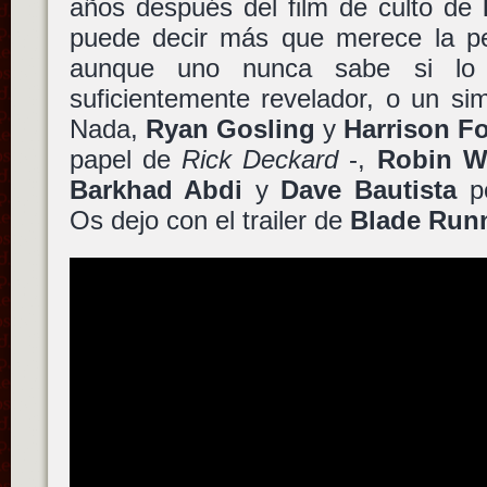
años después del film de culto de
puede decir más que merece la pe
aunque uno nunca sabe si l
suficientemente revelador, o un si
Nada,
Ryan Gosling
y
Harrison F
papel de
Rick Deckard
-,
Robin W
Barkhad Abdi
y
Dave Bautista
po
Os dejo con el trailer de
Blade Run