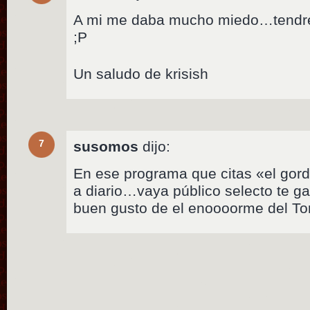
A mi me daba mucho miedo…tendré
;P
Un saludo de krisish
7
susomos
dijo:
En ese programa que citas «el gordo
a diario…vaya público selecto te gas
buen gusto de el enoooorme del Tor