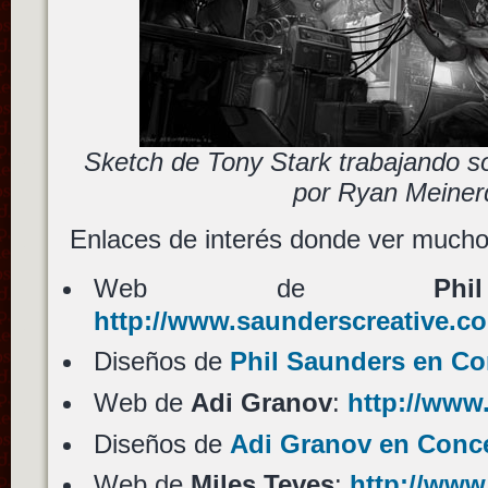
Sketch de Tony Stark trabajando so
por Ryan Meiner
Enlaces de interés donde ver mucho
Web de
Ph
http://www.saunderscreative.c
Diseños de
Phil Saunders en Co
Web de
Adi Granov
:
http://www
Diseños de
Adi Granov en Conce
Web de
Miles Teves
:
http://www