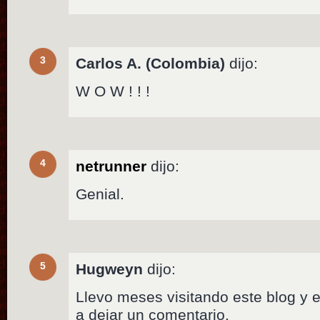
3
Carlos A. (Colombia)
dijo:
W O W ! ! !
4
netrunner
dijo:
Genial.
5
Hugweyn
dijo:
Llevo meses visitando este blog y 
a dejar un comentario.