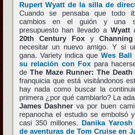
Rupert Wyatt
de la silla de dire
Cuando se pensaba que todo i
cambios en el guión y una su
presupuesto han llevado a
Wyatt
a
20th Century Fox
y
Channing
necesitar un nuevo amigo. Y si un
gana. Variety indica que
Wes Ball
su relación con Fox
para hacerse
de
The Maze Runner: The Death
franquicia que está visitándonos e
hay nada como buscar la continuid
primera ¿por qué cambiarlo? La ada
James Dashner
va por buen camin
repanocha el estudio se embolsó y
casi 350 millones.
Danika Yarosh
de aventuras de
Tom Cruise
en
J