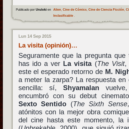
Publicado por
Uruloki
en
Alien
,
Cine de Cómics
,
Cine de Ciencia Ficción
,
Ci
Inclasificable
.
Lun 14 Sep 2015
La visita (opinión)…
Seguramente que la pregunta que t
has ido a ver
La visita
(
The Visit
,
este el esperado retorno de
M. Nig
a meter la zarpa? La respuesta en 
sencilla: sí,
Shyamalan
vuelve,
encumbró con su debut cinematog
Sexto Sentido
(
The Sixth Sense
atónitos con la mejor obra comiquer
del cine hasta este momento, la 
(
Unbrekable
, 2000), que siguió riza