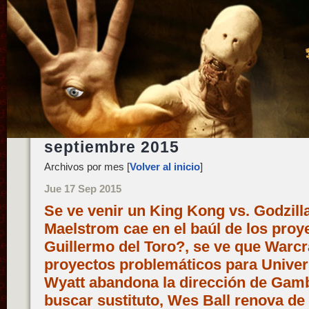
septiembre 2015
Archivos por mes [
Volver al inicio
]
Jue 17 Sep 2015
Se ve venir un King Kong vs. Godzilla
Maelstrom cae en el baúl de los proy
Guillermo del Toro?, se ve que Warcr
proyectos problemáticos para Univers
Wyatt abandona la dirección de Gamb
buscar sustituto, Wes Ball renova de 