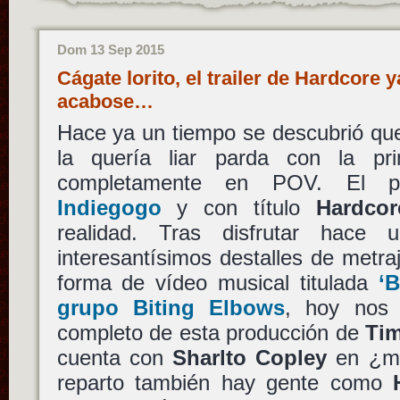
Dom 13 Sep 2015
Cágate lorito, el trailer de Hardcore y
acabose…
Hace ya un tiempo se descubrió qu
la quería liar parda con la pri
completamente en POV. El p
Indiegogo
y con título
Hardcor
realidad. Tras disfrutar hace
interesantísimos destalles de metra
forma de vídeo musical titulada
‘
grupo Biting Elbows
, hoy nos l
completo de esta producción de
Ti
cuenta con
Sharlto Copley
en ¿má
reparto también hay gente como