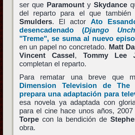
ser que
Paramount
y
Skydance
qu
del reparto para el que tambié
Smulders
. El actor
Ato Essand
desencadenado
(
Django Unch
"Treme"
, se suma al nuevo epis
en un papel no concretado.
Matt D
Vincent Cassel
,
Tommy Lee 
completan el reparto.
Para rematar una breve que 
Dimension Television
de
The 
prepara una adaptación para tel
esa novela ya adaptada con glor
para el cine hace unos años, 2007
Torpe
con la bendición de
Stephe
obra.