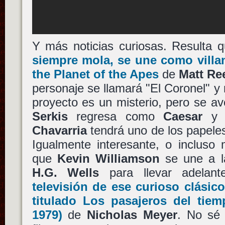
Y más noticias curiosas. Resulta 
siempre mola, se une como vil
the Planet of the Apes
de
Matt Re
personaje se llamará "El Coronel" y
proyecto es un misterio, pero se a
Serkis
regresa como
Caesar
y 
Chavarria
tendrá uno de los papeles
Igualmente interesante, o incluso
que
Kevin Williamson
se une a 
H.G. Wells
para llevar adelan
televisión de ese curioso clásico
titulado
Los pasajeros del tiem
1979)
de
Nicholas Meyer
. No sé 