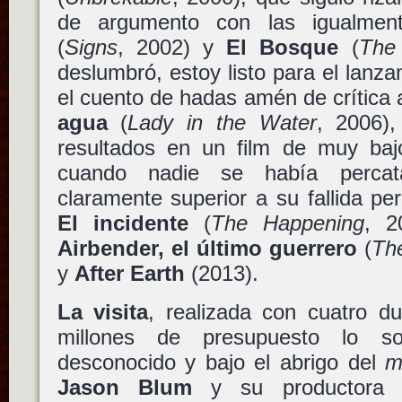
de argumento con las igualmen
(
Signs
, 2002) y
El Bosque
(
The 
deslumbró, estoy listo para el lanz
el cuento de hadas amén de crítica a
agua
(
Lady in the Water
, 2006),
resultados en un film de muy baj
cuando nadie se había percata
claramente superior a su fallida per
El incidente
(
The Happening
, 2
Airbender, el último guerrero
(
Th
y
After Earth
(2013).
La visita
, realizada con cuatro d
millones de presupuesto lo s
desconocido y bajo el abrigo del
m
Jason Blum
y su productor