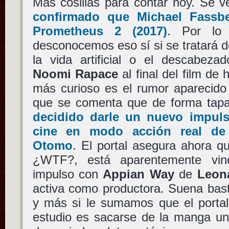
Más cosillas para contar hoy. Se 
confirmado que
Michael Fassb
Prometheus 2
(2017)
. Por lo
desconocemos eso sí si se tratará 
la vida artificial o el descabe
Noomi Rapace
al final del film d
más curioso es el rumor aparecido
que se comenta que de forma tapa
decidido darle un nuevo impuls
cine en modo acción real d
Otomo
. El portal asegura ahora 
¿WTF?, está aparentemente vin
impulso con
Appian Way
de
Leon
activa como productora. Suena basta
y más si le sumamos que el portal 
estudio es sacarse de la manga un 