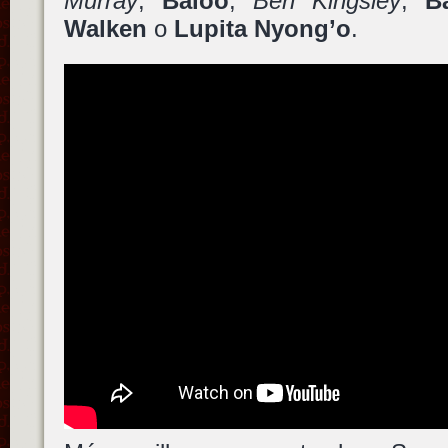
Murray
,
Baloo
,
Ben Kingsley
,
B
Walken
o
Lupita Nyong’o
.