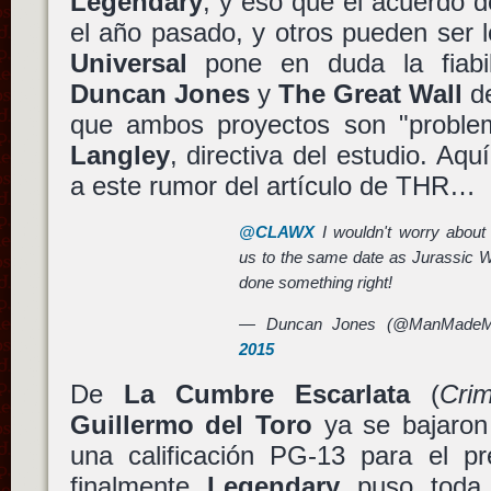
Legendary
, y eso que el acuerdo d
el año pasado, y otros pueden ser 
Universal
pone en duda la fiab
Duncan Jones
y
The Great Wall
d
que ambos proyectos son "proble
Langley
, directiva del estudio. Aq
a este rumor del artículo de THR…
@CLAWX
I wouldn't worry about
us to the same date as Jurassic 
done something right!
— Duncan Jones (@ManMade
2015
De
La Cumbre Escarlata
(
Cri
Guillermo del Toro
ya se bajaron 
una calificación PG-13 para el pr
finalmente
Legendary
puso toda l