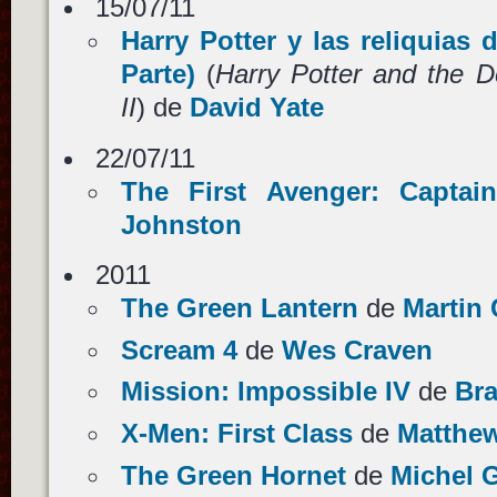
15/07/11
Harry Potter y las reliquias 
Parte)
(
Harry Potter and the D
II
) de
David Yate
22/07/11
The First Avenger: Captai
Johnston
2011
The Green Lantern
de
Martin
Scream 4
de
Wes Craven
Mission: Impossible IV
de
Bra
X-Men: First Class
de
Matthe
The Green Hornet
de
Michel 