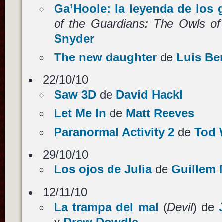
Ga’Hoole: la leyenda de los 
of the Guardians: The Owls of
Snyder
The new daughter
de
Luis Be
22/10/10
Saw 3D
de
David Hackl
Let Me In
de
Matt Reeves
Paranormal Activity 2
de
Tod 
29/10/10
Los ojos de Julia
de
Guillem 
12/11/10
La trampa del mal
(
Devil
) de
y
Drew Dowdle