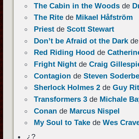
The Cabin in the Woods
de
D
The Rite
de
Mikael Håfström
Priest
de
Scott Stewart
Don’t be Afraid ot the Dark
d
Red Riding Hood
de
Catherin
Fright Night
de
Craig Gillespi
Contagion
de
Steven Soderb
Sherlock Holmes 2
de
Guy Ri
Transformers 3
de
Michale Ba
Conan
de
Marcus Nispel
My Soul to Take
de
Wes Crav
¿?