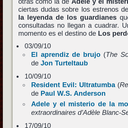
otras como la de
Adele y el miste
ciertas dudas sobre los estrenos 
la leyenda de los guardianes
que
consultadas no llegan a cuadrar. U
momento es el destino de
Los perd
03/09/10
El aprendiz de brujo
(
The So
de
Jon Turteltaub
10/09/10
Resident Evil: Ultratumba
(
Re
de
Paul W.S. Anderson
Adele y el misterio de la m
extraordinaires d’Adèle Blanc-S
17/09/10