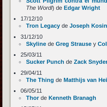
Scott Pilgrim contra el mun
The Wordl
) de
Edgar Wright
17/12/10
Tron Legacy
de
Joseph Kosin
31/12/10
Skyline
de
Greg Strause
y
Col
25/03/11
Sucker Punch
de
Zack Snyde
29/04/11
The Thing
de
Matthijs van Hei
06/05/11
Thor
de
Kenneth Branagh