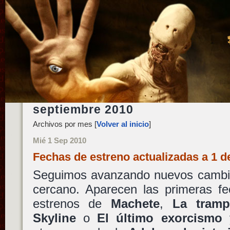
septiembre 2010
Archivos por mes [
Volver al inicio
]
Mié 1 Sep 2010
Fechas de estreno actualizadas a 1 
Seguimos avanzando nuevos cambio
cercano. Aparecen las primeras fec
estrenos de
Machete
,
La tramp
Skyline
o
El último exorcismo
y