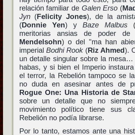
relación familiar de
Galen Erso
(
Mad
Jyn
(
Felicity Jones
), de la amis
(
Donnie Yen
) y
Baze Malbus
meritorias ansias de poder d
Mendelsohn
) o del "ma han abier
imperial
Bodhi Rook
(
Riz Ahmed
). 
un detalle singular sobre la mesa…
habas, y si bien el Imperio instau
el terror, la Rebelión tampoco se l
no duda en asesinar antes de pr
Rogue One: Una Historia de Sta
sobre un detalle que no siempre 
movimiento político tiene sus c
Rebelión no podía librarse.
Por lo tanto, estamos ante una hist