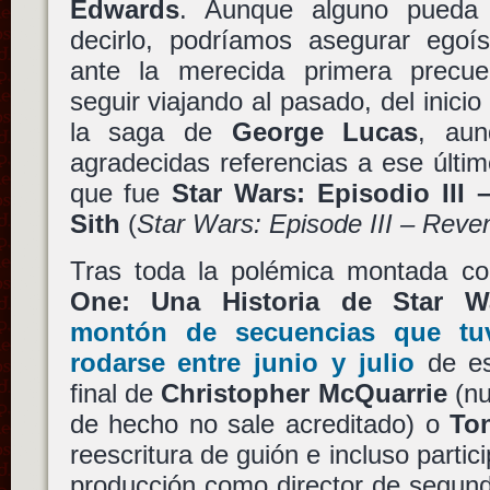
Edwards
. Aunque alguno pueda 
decirlo, podríamos asegurar ego
ante la merecida primera precue
seguir viajando al pasado, del inicio 
la saga de
George Lucas
, au
agradecidas referencias a ese últi
que fue
Star Wars: Episodio III
Sith
(
Star Wars: Episode III – Reven
Tras toda la polémica montada c
One: Una Historia de Star W
montón de secuencias que tuv
rodarse entre junio y julio
de es
final de
Christopher McQuarrie
(nu
de hecho no sale acreditado) o
To
reescritura de guión e incluso parti
producción como director de segund