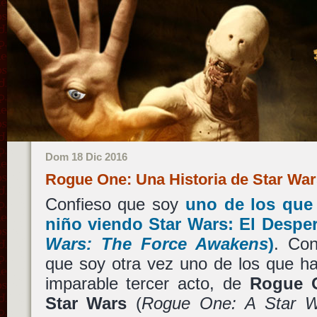
Dom 18 Dic 2016
Rogue One: Una Historia de Star War
Confieso que soy
uno de los que
niño viendo
Star Wars: El Desper
Wars: The Force Awakens
)
. Con
que soy otra vez uno de los que ha
imparable tercer acto, de
Rogue O
Star Wars
(
Rogue One: A Star W