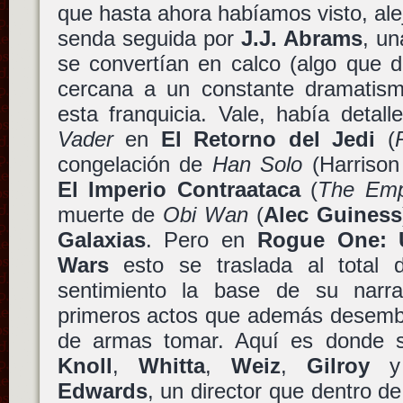
que hasta ahora habíamos visto, ale
senda seguida por
J.J. Abrams
, un
se convertían en calco (algo que 
cercana a un constante dramatis
esta franquicia. Vale, había detal
Vader
en
El Retorno del Jedi
(
congelación de
Han Solo
(Harrison
El Imperio Contraataca
(
The Emp
muerte de
Obi Wan
(
Alec Guiness
Galaxias
. Pero en
Rogue One: U
Wars
esto se traslada al total d
sentimiento la base de su narra
primeros actos que además desembo
de armas tomar. Aquí es donde s
Knoll
,
Whitta
,
Weiz
,
Gilroy
y 
Edwards
, un director que dentro d