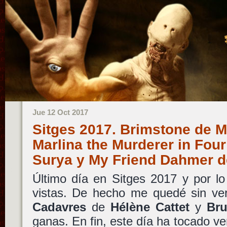
Jue 12 Oct 2017
Sitges 2017. Brimstone de M
Marlina the Murderer in Fou
Surya y My Friend Dahmer 
Último día en Sitges 2017 y por lo
vistas. De hecho me quedé sin v
Cadavres
de
Hélène Cattet
y
Bru
ganas. En fin, este día ha tocado ver