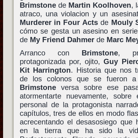
Brimstone
de
Martin Koolhoven
, 
atraco, una violacion y un asesin
Murderer in Four Acts
de
Mouly 
cómo se gesta un asesino en serie 
de
My Friend Dahmer
de
Marc Me
Arranco con
Brimstone
, pr
protagonizada por, ojito,
Guy Pier
Kit Harrington
. Historia que nos t
de los colonos que se fueron a 
Brimstone
versa sobre ese pasa
atormentarte nuevamente, sobre 
personal de la protagonista narrad
capítulos, tres de ellos en modo fla
acrecentando el desasosiego que h
en la tierra que ha sido la v