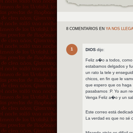
8 COMENTARIOS
EN
YA NOS LLEG
1
DIOS
dijo:
Feliz a�o a todos, como 
estabamos delgados y fu
un rato la tele y ensegu
chicos, en fin que le va
que espero que os haga r
pasabamos :P. Yo aun re
Venga Feliz a�o y un sa
Este correo está dedicad
La verdad es que no sé c
Mirando atrás es difícil