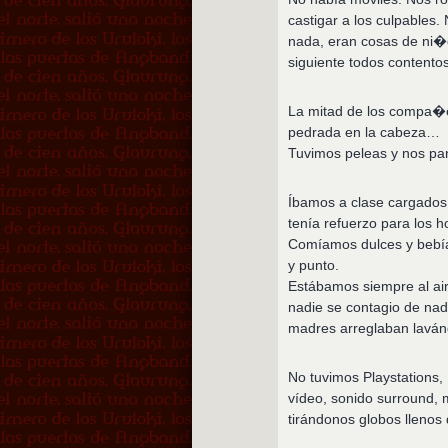
castigar a los culpables
nada, eran cosas de ni�o
siguiente todos contentos
La mitad de los compa�ero
pedrada en la cabeza…
Tuvimos peleas y nos par
Íbamos a clase cargados 
tenía refuerzo para los 
Comíamos dulces y bebía
y punto.
Estábamos siempre al air
nadie se contagio de nad
madres arreglaban lavánd
No tuvimos Playstations, 
vídeo, sonido surround, 
tirándonos globos llenos