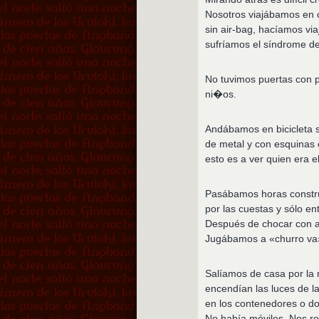
Nosotros viajábamos en co
sin air-bag, hacíamos vi
sufríamos el síndrome de 
No tuvimos puertas con p
ni�os.
Andábamos en bicicleta si
de metal y con esquinas 
esto es a ver quien era e
Pasábamos horas constru
por las cuestas y sólo e
Después de chocar con al
Jugábamos a «churro va» 
Salíamos de casa por la
encendían las luces de l
en los contenedores o do
No había móviles. Nos ro