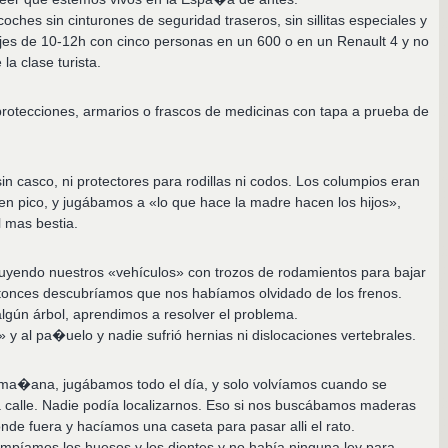
ches sin cinturones de seguridad traseros, sin sillitas especiales y
ajes de 10-12h con cinco personas en un 600 o en un Renault 4 y no
la clase turista.
rotecciones, armarios o frascos de medicinas con tapa a prueba de
n casco, ni protectores para rodillas ni codos. Los columpios eran
en pico, y jugábamos a «lo que hace la madre hacen los hijos»,
l mas bestia.
yendo nuestros «vehículos» con trozos de rodamientos para bajar
ntonces descubríamos que nos habíamos olvidado de los frenos.
gún árbol, aprendimos a resolver el problema.
y al pa�uelo y nadie sufrió hernias ni dislocaciones vertebrales.
 ma�ana, jugábamos todo el día, y solo volvíamos cuando se
a calle. Nadie podía localizarnos. Eso si nos buscábamos maderas
nde fuera y hacíamos una caseta para pasar alli el rato.
mpíamos los huesos y los dientes y no había ninguna ley para