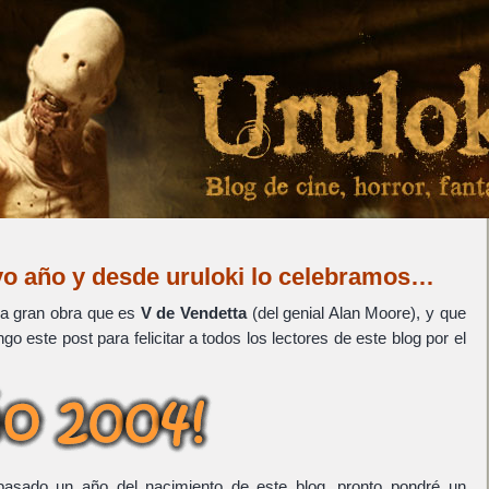
evo año y desde uruloki lo celebramos…
la gran obra que es
V de Vendetta
(del genial Alan Moore), y que
o este post para felicitar a todos los lectores de este blog por el
pasado un año del nacimiento de este blog, pronto pondré un