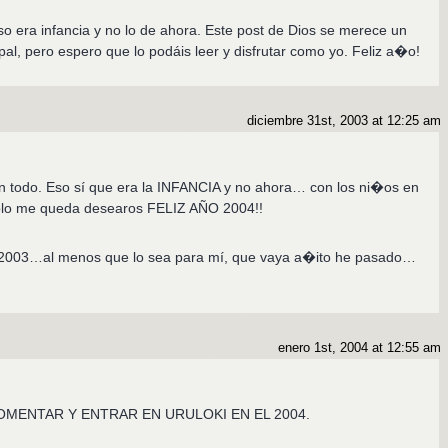
o era infancia y no lo de ahora. Este post de Dios se merece un
al, pero espero que lo podáis leer y disfrutar como yo. Feliz a�o!
diciembre 31st, 2003 at 12:25 am
n todo. Eso sí que era la INFANCIA y no ahora… con los ni�os en
ólo me queda desearos FELIZ AÑO 2004!!
el 2003…al menos que lo sea para mí, que vaya a�ito he pasado…
enero 1st, 2004 at 12:55 am
OMENTAR Y ENTRAR EN URULOKI EN EL 2004.