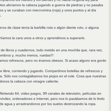
. Nos abríamos la cabeza jugando a guerra de piedras y no pasaba
s y se curaban con mercromina (roja) y unos puntos y al día
.
s de clase tenía la barbilla rota o algún diente roto, o alguna
tíamos la cara unos a otros y aprendimos a superarlo.
de libros y cuadernos, todo metido en una mochila que, rara vez,
hombros y, mucho menos, ruedas!!!
mos refrescos, pero no éramos obesos. Si acaso alguno era gordo
e libre, corriendo y jugando. Compartimos botellas de refrescos y
a. Sólo nos contagiábamos los piojos en el cole. Cosa que nuestras
onos la cabeza con vinagre caliente.
Nintendo 64, vídeo juegos, 99 canales de televisión, películas en
móviles, ordenadores e Internet, pero nos lo pasábamos de lo lindo
 de agua y arrastrandonos por los suelos destrozando la ropa.