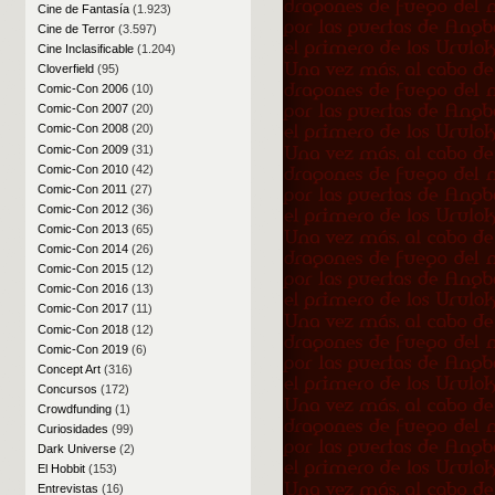
Cine de Fantasía
(1.923)
Cine de Terror
(3.597)
Cine Inclasificable
(1.204)
Cloverfield
(95)
Comic-Con 2006
(10)
Comic-Con 2007
(20)
Comic-Con 2008
(20)
Comic-Con 2009
(31)
Comic-Con 2010
(42)
Comic-Con 2011
(27)
Comic-Con 2012
(36)
Comic-Con 2013
(65)
Comic-Con 2014
(26)
Comic-Con 2015
(12)
Comic-Con 2016
(13)
Comic-Con 2017
(11)
Comic-Con 2018
(12)
Comic-Con 2019
(6)
Concept Art
(316)
Concursos
(172)
Crowdfunding
(1)
Curiosidades
(99)
Dark Universe
(2)
El Hobbit
(153)
Entrevistas
(16)