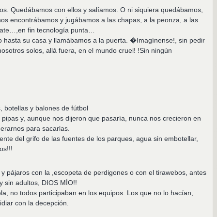
gos. Quedábamos con ellos y salíamos. O ni siquiera quedábamos,
lí nos encontrábamos y jugábamos a las chapas, a la peonza, a las
scate…,en fin tecnología punta…
 hasta su casa y llamábamos a la puerta. �Imagínense!, sin pedir
sotros solos, allá fuera, en el mundo cruel! !Sin ningún
 botellas y balones de fútbol
pipas y, aunque nos dijeron que pasaría, nunca nos crecieron en
operarnos para sacarlas.
te del grifo de las fuentes de los parques, agua sin embotellar,
s!!!
 y pájaros con la ,escopeta de perdigones o con el tirawebos, antes
 sin adultos, DIOS MÍO!!
la, no todos participaban en los equipos. Los que no lo hacían,
idiar con la decepción.