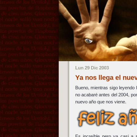
Lun 29 Dic 2003
Ya nos llega el nu
Bueno, mientras sigo leyendo 
no acabaré antes del 2004, pong
nuevo año que nos viene.
Es increíble pero ya casi a 