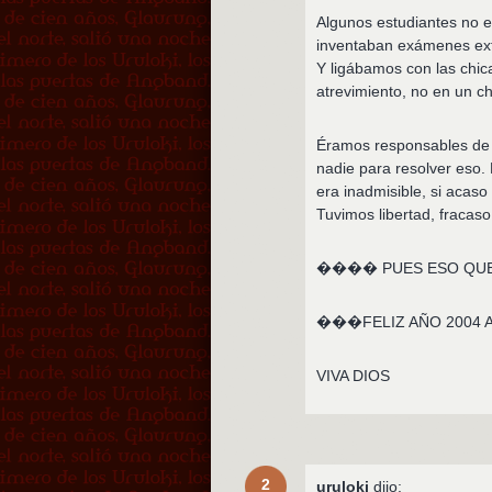
Algunos estudiantes no e
inventaban exámenes ext
Y ligábamos con las chic
atrevimiento, no en un c
Éramos responsables de 
nadie para resolver eso.
era inadmisible, si acaso
Tuvimos libertad, fracaso
���� PUES ESO QUE 
���FELIZ AÑO 2004 A
VIVA DIOS
2
uruloki
dijo: