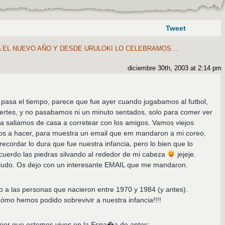
Tweet
A EL NUEVO AÑO Y DESDE URULOKI LO CELEBRAMOS…
diciembre 30th, 2003 at 2:14 pm
pasa el tiempo, parece que fue ayer cuando jugabamos al futbol,
ertes, y no pasabamos ni un minuto sentados, solo para comer ver
ida saliamos de casa a corretear con los amigos. Vamos viejos
mos a hacer, para muestra un email que em mandaron a mi coreo,
ecordar lo dura que fue nuestra infancia, pero lo bien que lo
cuerdo las piedras silvando al rededor de mi cabeza
jejeje.
ludo. Os dejo con un interesante EMAIL que me mandaron.
o a las personas que nacieron entre 1970 y 1984 (y antes).
ómo hemos podido sobrevivir a nuestra infancia!!!!
 creer que estemos vivos en la Espa�a de antes: