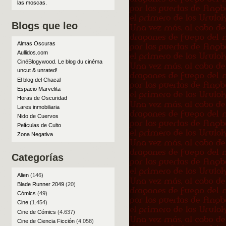
las moscas
.
Blogs que leo
Almas Oscuras
Aullidos.com
CinéBlogywood. Le blog du cinéma
uncut & unrated!
El blog del Chacal
Espacio Marvelita
Horas de Oscuridad
Lares inmobiliaria
Nido de Cuervos
Películas de Culto
Zona Negativa
Categorías
Alien
(146)
Blade Runner 2049
(20)
Cómics
(49)
Cine
(1.454)
Cine de Cómics
(4.637)
Cine de Ciencia Ficción
(4.058)