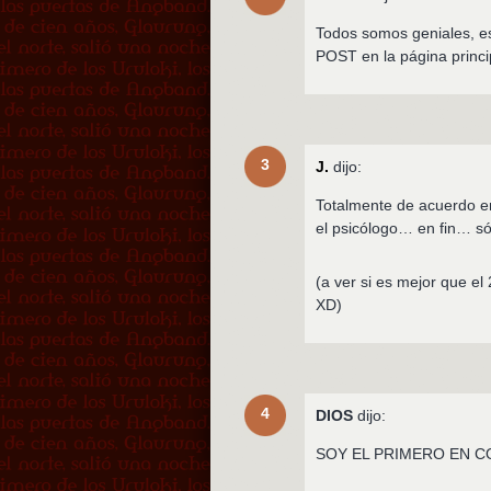
Todos somos geniales, es
POST en la página princip
3
J.
dijo:
Totalmente de acuerdo e
el psicólogo… en fin… s
(a ver si es mejor que 
XD)
4
DIOS
dijo:
SOY EL PRIMERO EN C