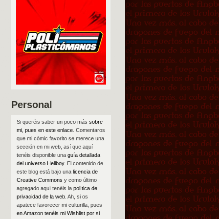
Personal
Si queréis saber un poco más
sobre
mi, pues en este enlace
. Comentaros
que mi cómic favorito se merece una
sección en mi web, así que aquí
tenéis disponible una
guía detallada
del universo Hellboy
. El contenido de
este blog está bajo una
licencia de
Creative Commons
y como último
agregado aquí tenéis la
política de
privacidad de la web
. Ah, si os
apatece favorecer mi culturilla, pues
en Amazon tenéis mi Wishlist por si