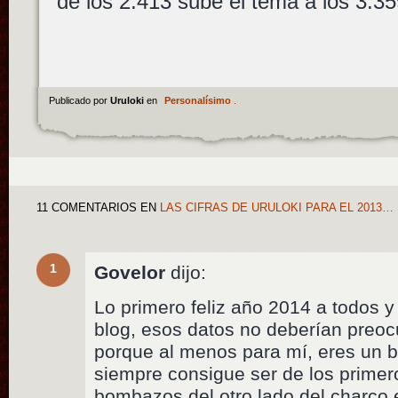
de los 2.413 sube el tema a los 3.35
Publicado por
Uruloki
en
Personalísimo
.
11 COMENTARIOS
EN
LAS CIFRAS DE URULOKI PARA EL 2013…
1
Govelor
dijo:
Lo primero feliz año 2014 a todos y 
blog, esos datos no deberían preoc
porque al menos para mí, eres un b
siempre consigue ser de los primer
bombazos del otro lado del charco 