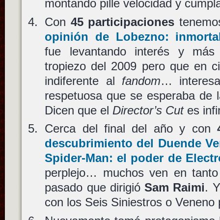
montando pille velocidad y cumpl
Con
45 participaciones
tenemos
opinión de
Lobezno: inmorta
fue levantando interés y más
tropiezo del 2009 pero que en c
indiferente al
fandom
… interesa
respetuosa que se esperaba de l
Dicen que el
Director’s Cut
es inf
Cerca del final del año y con
descubrimiento del
Duende Ve
Spider-Man: el poder de Electr
perplejo… muchos ven en tanto v
pasado que dirigió
Sam Raimi
. 
con los Seis Siniestros o Veneno