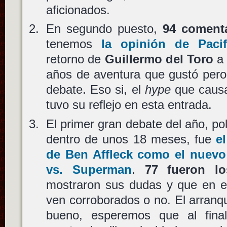
aficionados.
En segundo puesto,
94 coment
tenemos
la opinión de
Paci
retorno de
Guillermo del Toro
a 
años de aventura que gustó pero
debate. Eso si, el
hype
que causa
tuvo su reflejo en esta entrada.
El primer gran debate del año, po
dentro de unos 18 meses, fue
e
de
Ben Affleck
como el nuev
vs. Superman
.
77 fueron lo
mostraron sus dudas y que en e
ven corroborados o no. El arranq
bueno, esperemos que al fina