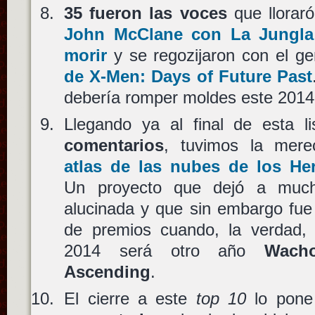
35 fueron las voces
que llorar
John McClane
con
La Jungla
morir
y se regozijaron con el g
de
X-Men: Days of Future Past
debería romper moldes este 2014
Llegando ya al final de esta 
comentarios
, tuvimos la mer
atlas de las nubes
de los
He
Un proyecto que dejó a much
alucinada y que sin embargo fue 
de premios cuando, la verdad, 
2014 será otro año
Wach
Ascending
.
El cierre a este
top 10
lo pone