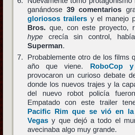
Nuevamente tomó protagonismo
ganándose
39 comentarios
gra
gloriosos trailers
y el manejo p
Bros.
que, con este proyecto, r
hype
crecía sin control, hab
Superman
.
Probablemente otro de los films 
año que viene.
RoboCop
y 
provocaron un curioso debate 
donde los nuevos trajes y la ca
del nuevo robot policía fueron
Empatado con este trailer t
Pacific Rim
que se vió en la
Vegas
y que dejó a todo el mu
avecinaba algo muy grande.