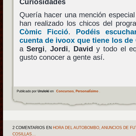
Curiosidades
Quería hacer una mención especial 
han realizado los chicos del prog
Còmic Ficció
.
Podéis escucha
cuenta de ivoox que tiene los de
a
Sergi
,
Jordi
,
David
y todo el eq
gusto conocer a gente así.
Publicado por
Uruloki
en
Concursos
,
Personalísimo
.
2 COMENTARIOS
EN
HORA DEL AUTOBOMBO, ANUNCIOS DE F
COSILLAS…