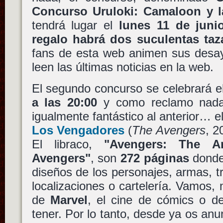
Concurso Uruloki: Camaloon y l
tendrá lugar el
lunes 11 de juni
regalo habrá dos suculentas taz
fans de esta web animen sus desay
leen las últimas noticias en la web.
El segundo concurso se celebrará e
a las 20:00
y como reclamo nada
igualmente fantástico al anterior… el
Los Vengadores
(
The Avengers
, 2
El libraco,
"Avengers: The A
Avengers"
, son
272 páginas
donde
diseños de los personajes, armas, tr
localizaciones o cartelería. Vamos, 
de
Marvel
, el cine de cómics o d
tener. Por lo tanto, desde ya os anu