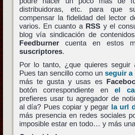
podré hacer un poco más de fu
distribuidoras, etc. para que 
compensar la fidelidad del lector d
varios. En cuanto a
RSS
y el consu
blog vía sindicación de contenido
Feedburner
cuenta en estos 
suscriptores
.
Por lo tanto, ¿que quieres seguir
Pues tan sencillo como un
seguir a
más te gusta y usas es
Facebo
botón correspondiente en
el ca
prefieres usar tu agregador de notic
al día? Pues copiar y pegar
la url
más presencia en redes sociales p
imposible estar en todo… y más una