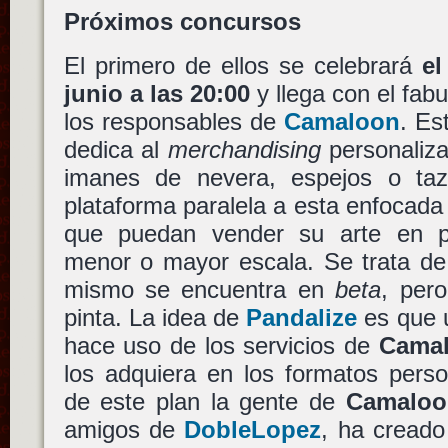
Próximos concursos
El primero de ellos se celebrará
el
junio a las 20:00
y llega con el fab
los responsables de
Camaloon
. Es
dedica al
merchandising
personaliza
imanes de nevera, espejos o ta
plataforma paralela a esta enfocada 
que puedan vender su arte en pr
menor o mayor escala. Se trata d
mismo se encuentra en
beta
, per
pinta. La idea de
Pandalize
es que 
hace uso de los servicios de
Cama
los adquiera en los formatos pers
de este plan la gente de
Camaloo
amigos de
DobleLopez
, ha cread