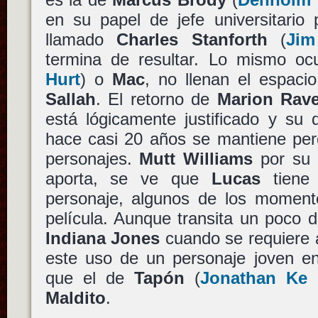
en su papel de jefe universitario
llamado
Charles Stanforth
(
Jim
termina de resultar. Lo mismo o
Hurt
) o
Mac
, no llenan el espaci
Sallah
. El retorno de
Marion Rav
está lógicamente justificado y su
hace casi 20 años se mantiene pe
personajes.
Mutt Williams
por su p
aporta, se ve que
Lucas
tiene 
personaje, algunos de los momen
película. Aunque transita un poco 
Indiana Jones
cuando se requiere a
este uso de un personaje joven 
que el de
Tapón
(
Jonathan Ke
Maldito
.