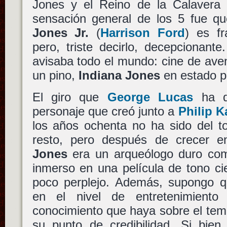
Jones y el Reino de la Calavera d
sensación general de los 5 fue q
Jones Jr.
(
Harrison Ford
) es fr
pero, triste decirlo, decepcionant
avisaba todo el mundo: cine de ave
un pino,
Indiana Jones
en estado pu
El giro que
George Lucas
ha qu
personaje que creó junto a
Philip 
los años ochenta no ha sido del t
resto, pero después de crecer 
Jones
era un arqueólogo duro como
inmerso en una película de tono cie
poco perplejo. Además, supongo qu
en el nivel de entretenimient
conocimiento que haya sobre el tema
su punto de credibilidad. Si bien 