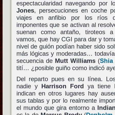
espectacularidad navegando por lo
Jones
, persecuciones en coche po
viajes en anfibio por los ríos d
imponentes que se activan al resol
suenan como antaño, tiroteos a
vamos, que hay CGI para dar y toma
nivel de guión podían haber sido s
más lógicas y moderadas… todavía 
secuencia de
Mutt Williams
(
Shia
tití… ¿posible guiño como indicó ay
Del reparto pues en su línea. L
nadie y
Harrison Ford
ya tiene 
indican en otros lugares hay ausen
sus tablas y por lo realmente impo
el mundo que gira entorno a
India
es la de
Marcus Brody
(
Denholm E