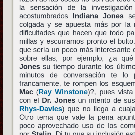
la sensación de la investigació
acostumbrados
Indiana Jones
se
colgada y se apuesta más por la r
dificultades que hacen que todo pa
millas y escurramos pronto el bulto.
que sería un poco más interesante 
sobre ellas, por ejemplo, ¿a qu
Jones
su tiempo durante los últim
minutos de conversación te lo pr
francamente, te rompen los esquem
Mac
(
Ray Winstone
)?, pues vista
con el
Dr. Jones
un intento de sus
Rhys-Davies
) que no llega a cua
Otro tema que vale la pena apunta
poco aprovechado uso de los comu
por
Stalin
. Di tu que su inclusión es