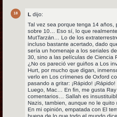
18
L
dijo:
Tal vez sea porque tenga 14 años, 
sobre 10… Eso sí, lo que realmente
MutTarzán… Lo de los extraterrestr
incluso bastante acertado, dado qu
sería un homenaje a los seriales d
30, sino a las películas de Ciencia
¿No os pareció ver guiños a Los i
Hurt, por mucho que digan, inmens
verlo en Los crímenes de Oxford co
pasando a gritar: ¡Rápido! ¡Rápido!
Luego, Mac… En fin, me gusta Ray
comentarios… Sallah es insustituib
Nazis, tambien, aunque no le quito
En mi opinión, empatada con El te
buena de lo que todo el mundo dice,