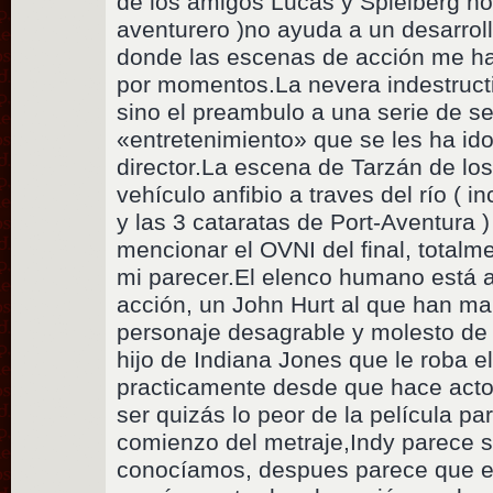
de los amigos Lucas y Spielberg no 
aventurero )no ayuda a un desarroll
donde las escenas de acción me h
por momentos.La nevera indestructi
sino el preambulo a una serie de s
«entretenimiento» que se les ha id
director.La escena de Tarzán de los
vehículo anfibio a traves del río ( i
y las 3 cataratas de Port-Aventura 
mencionar el OVNI del final, totalm
mi parecer.El elenco humano está a 
acción, un John Hurt al que han ma
personaje desagrable y molesto de c
hijo de Indiana Jones que le roba 
practicamente desde que hace act
ser quizás lo peor de la película pa
comienzo del metraje,Indy parece s
conocíamos, despues parece que e