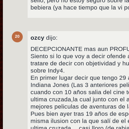
sello, pero no estoy seguro sobre l
bebiera (ya hace tiempo que la vi po
20
ozcy
dijo:
DECEPCIONANTE mas aun PROF
Siento si lo que voy a decir ofend
tratare de decir con objetividad y 
sobre Indy4.
En primer lugar decir que tengo 29
Indiana Jones (Las 3 anteriores pel
cuando con 10 años salia del cine 
ultima cruzada,la cual junto con el 
mejores peliculas de aventuras de la
Pues bien ayer tras 19 años de espe
misma ilusion con la que salí de el e
ultima cruzada… casi lloro (de rabia