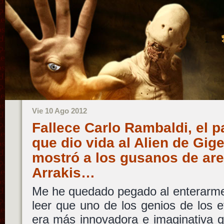
Vie 10 Ago 2012
Fallece Carlo Rambaldi, el pa
que dio vida al Alien de Gige
mostró a los gusanos de are
Arrakis…
Me he quedado pegado al enterarme d
leer que uno de los genios de los e
era más innovadora e imaginativa 