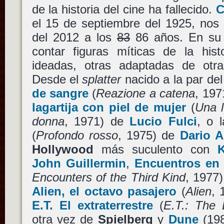
de la historia del cine ha fallecido.
C
el 15 de septiembre del 1925, nos
del 2012 a los
83
86 años. En su 
contar figuras míticas de la hist
ideadas, otras adaptadas de otr
Desde el
splatter
nacido a la par de
de sangre
(
Reazione a catena
, 197
lagartija con piel de mujer
(
Una l
donna
, 1971) de
Lucio Fulci
, o 
(
Profondo rosso
, 1975) de
Dario A
Hollywood
más suculento con
John Guillermin
,
Encuentros en l
Encounters of the Third Kind
, 1977
Alien, el octavo pasajero
(
Alien
, 
E.T. El extraterrestre
(
E.T.: The E
otra vez de
Spielberg
y
Dune
(19