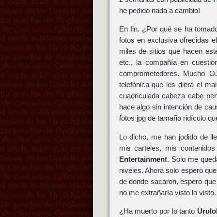
he pedido nada a cambio!
En fin. ¿Por qué se ha tomado
fotos en exclusiva ofrecidas 
miles de sitios que hacen est
etc., la compañía en cuestió
comprometedores. Mucho 
telefónica que les diera el m
cuadriculada cabeza cabe pen
hace algo sin intención de ca
fotos jpg de tamaño ridículo q
Lo dicho, me han jodido de l
mis carteles, mis contenid
Entertainment
. Solo me queda
niveles. Ahora solo espero q
de donde sacaron, espero que
no me extrañaría visto lo visto.
¿Ha muerto por lo tanto
Urulo