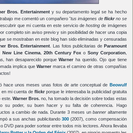
er Bros. Entertainment
y su departamento legal se ha hecho
al trabajo me comentó un compañero "
tus imágenes de
flickr
no se
 descubrir que mi cuenta en este servicio de
hosting
de imágenes
or completo sin aviso previo y sin posibilidad de hacer una copia
 que se mostraban en este blog han sido eliminadas y censuradas
ner Bros. Entertainment
. Las fotos publicitarias de
Paramount
,
New Line Cinema
,
20th Century Fox
o
Sony Corporation
,
as, han desaparecido porque
Warner
ha querido. Ojo que tiene
tomada implica que
Warner
marca el camino de otras compañías
ctos!
 hace unos meses unas fotos de arte conceptual de
Beowulf
 en mi cuenta de
flickr
porque le interesaba la publicidad gratuita
 este.
Warner Bros.
no, ha tomado la decisión sobre todas estas
o su poder, su buen hacer y su falta de coherencia. Hago
oductos a cambio de nada. Durante 3 meses un
banner
altamente
campó a sus anchas publicitando
300
(2007), como compensación
 DVD para poder sortear entre todos mis lectores. Ahora llevaba
arry Potter y la Orden del Fénix
(2007), en ningún momento les