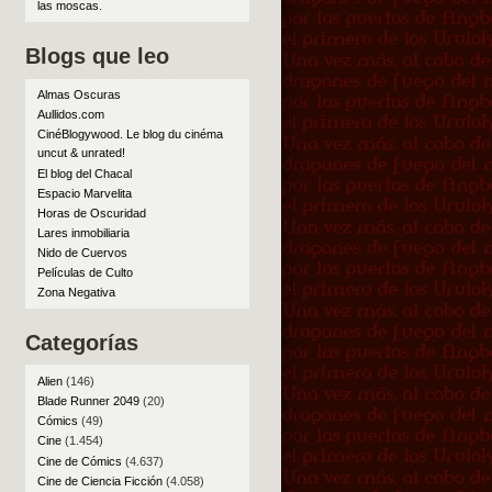
las moscas
.
Blogs que leo
Almas Oscuras
Aullidos.com
CinéBlogywood. Le blog du cinéma
uncut & unrated!
El blog del Chacal
Espacio Marvelita
Horas de Oscuridad
Lares inmobiliaria
Nido de Cuervos
Películas de Culto
Zona Negativa
Categorías
Alien
(146)
Blade Runner 2049
(20)
Cómics
(49)
Cine
(1.454)
Cine de Cómics
(4.637)
Cine de Ciencia Ficción
(4.058)