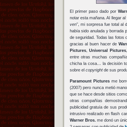
El primer paso dado por
Warn
notar esta mañana. Al llegar 
ven
", mi sorpresa fue total al
había sido anulada y borrada p
de seguridad. Todas las fotos
gracias al buen hacer de
War
Pictures
,
Universal Pictures
entre otras muchas compañí
chicha la cosa… la decisión 
sobre el
copyright
de sus produ
Paramount Pictures
me borró
(2007) pero nunca metió mano
que se hace desde sitios como
otras compañías demostrand
publicidad gratuía de sus pr
intrusivo realizado en flash 
Warner Bros.
me donó un único
2 semanas con publicidad de
H