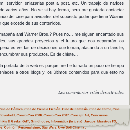
i servidor, enlazarlas post a post, etc. Un trabajo de narices
 de varios años. No se si hay forma, pero me gustaría contactar
ndo del cine para avisarles del supuesto poder que tiene
Warner
r que excede de sus contenidos.
amapaña anti Warner Bros.? Pues no… me siguen encantado sus
les, sus grandes proyectos y el futuro que nos depararán los
ena es ver las de decisiones que toman, atacando a un fansite,
 encumbrar sus productos. Es de chiste…
 la portada de la web es porque me he tomado un poco de tiempo
 enlaces a otros blogs y los últimos contenidos para que esto no
Los comentarios están desactivados
Cine de Cómics
,
Cine de Ciencia Ficción
,
Cine de Fantasía
,
Cine de Terror
,
Cine
loverfield
,
Comic-Con 2006
,
Comic-Con 2007
,
Concept Art
,
Concursos
,
Frikis & Geeks
,
GdT
,
Grindhouse
,
Informática (la justa)
,
Juegos
,
Maestros FX
,
es
,
Opinión
,
Personalísimo
,
Star Wars
,
Uwe Boll Cinema
.