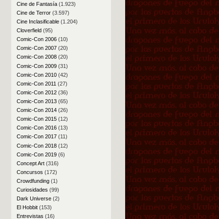
Cine de Fantasía
(1.923)
Cine de Terror
(3.597)
Cine Inclasificable
(1.204)
Cloverfield
(95)
Comic-Con 2006
(10)
Comic-Con 2007
(20)
Comic-Con 2008
(20)
Comic-Con 2009
(31)
Comic-Con 2010
(42)
Comic-Con 2011
(27)
Comic-Con 2012
(36)
Comic-Con 2013
(65)
Comic-Con 2014
(26)
Comic-Con 2015
(12)
Comic-Con 2016
(13)
Comic-Con 2017
(11)
Comic-Con 2018
(12)
Comic-Con 2019
(6)
Concept Art
(316)
Concursos
(172)
Crowdfunding
(1)
Curiosidades
(99)
Dark Universe
(2)
El Hobbit
(153)
Entrevistas
(16)