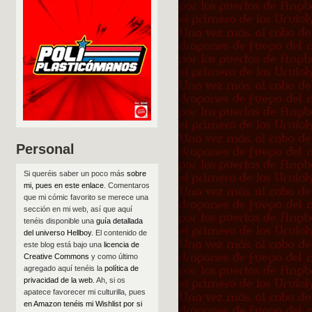
Personal
Si queréis saber un poco más
sobre
mi, pues en este enlace
. Comentaros
que mi cómic favorito se merece una
sección en mi web, así que aquí
tenéis disponible una
guía detallada
del universo Hellboy
. El contenido de
este blog está bajo una
licencia de
Creative Commons
y como último
agregado aquí tenéis la
política de
privacidad de la web
. Ah, si os
apatece favorecer mi culturilla, pues
en Amazon tenéis mi Wishlist por si