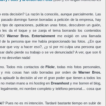
 esta decisión? La razón la conocéis, aunque parcialmente. Las
el pasado domingo fueron borradas a petición de la empresa, hay
e tipo de operaciones, publican unas fotos, descubren un guión,
n les da el toque y se zanja el tema borrando los contenidos
OJO!
Warner Bros. Entertainment
me exigió en una llamada
ail de la persona que me había proporcionado las fotos. ¿En que
sar que voy a hacer eso?, ¿y si por mi culpa una persona que
usar daño pierde su trabajo o se ve denunciada? A ver, que son 6
ue no desvelan nada!
leno. Todos mis contactos de
Flickr
, todas mis fotos personales,
os y mis cosas han sido borradas por orden de
Warner Bros.
 aplaudir la decisión al ver el gran poder que tienen a todos los
ue no metan mano a mi
hosting
en
Dreamhost
y me borren el blog,
 legalmente, mi nombre completo y teléfono personal… cosa que
ki
? Pues no es mi intención. Tardaré bastante tiempo en subir de