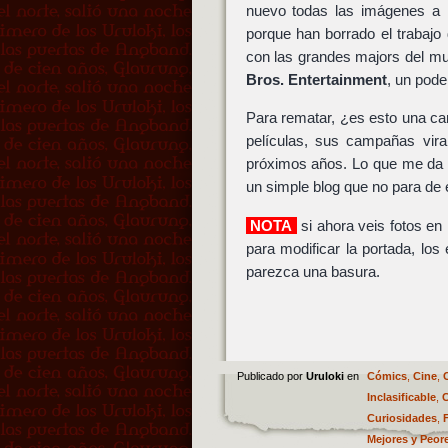
nuevo todas las imágenes a m
porque han borrado el trabajo
con las grandes majors del mu
Bros. Entertainment
, un pode
Para rematar, ¿es esto una c
películas, sus campañas vira
próximos años. Lo que me da p
un simple blog que no para de
NOTA
si ahora veis fotos en
para modificar la portada, los
parezca una basura.
Publicado por
Uruloki
en
Cómics
,
Cine
,
Inclasificable
,
C
Curiosidades
,
Mejores y Peor