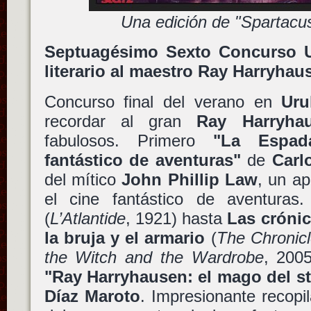
Una edición de "Spartacu
Septuagésimo Sexto Concurso U
literario al maestro Ray Harryha
Concurso final del verano en
Uru
recordar al gran
Ray Harryha
fabulosos. Primero
"La Espad
fantástico de aventuras"
de
Carl
del mítico
John Phillip Law
, un ap
el cine fantástico de aventura
(
L’Atlantide
, 1921) hasta
Las crónic
la bruja y el armario
(
The Chronicl
the Witch and the Wardrobe
, 2005
"Ray Harryhausen: el mago del s
Díaz Maroto
. Impresionante recopil