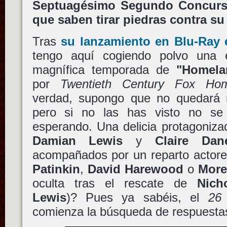
Septuagésimo Segundo Concurso
que saben tirar piedras contra s
Tras
su lanzamiento en Blu-Ray 
tengo aquí cogiendo polvo una e
magnífica temporada de
"Homela
por
Twentieth Century Fox Hom
verdad, supongo que no quedará na
pero si no las has visto no se
esperando. Una delicia protagoniza
Damian Lewis
y
Claire Dan
acompañados por un reparto actores
Patinkin
,
David Harewood
o
More
oculta tras el rescate de
Nich
Lewis
)? Pues ya sabéis, el
26 
comienza la búsqueda de respuesta