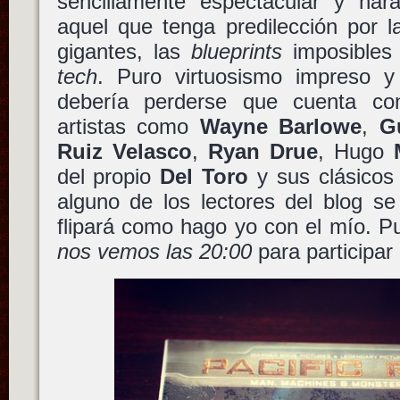
sencillamente espectacular y hará
aquel que tenga predilección por la
gigantes, las
blueprints
imposibles
tech
. Puro virtuosismo impreso 
debería perderse que cuenta con
artistas como
Wayne Barlowe
,
G
Ruiz Velasco
,
Ryan Drue
, Hugo
M
del propio
Del Toro
y sus clásico
alguno de los lectores del blog se
flipará como hago yo con el mío. P
nos vemos las 20:00
para participar