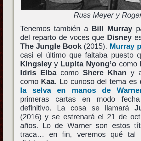
Russ Meyer y Roger
Tenemos también a
Bill Murray
pa
del reparto de voces que
Disney
es
The Jungle Book
(2015).
Murray
p
casi el último que faltaba puest
Kingsley
y
Lupita Nyong’o
como
Idris Elba
como
Shere Khan
y 
como
Kaa
. Lo curioso del tema es
la selva
en manos de
Warne
primeras cartas en modo fecha
definitivo. La cosa se llamará
J
(2016) y se estrenará el 21 de oc
años. Lo de Warner son estos títu
traca… en fin, veremos qué tal