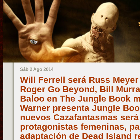
Sáb 2 Ago 2014
Will Ferrell será Russ Meye
Roger Go Beyond, Bill Murra
Baloo en The Jungle Book m
Warner presenta Jungle Book
nuevos Cazafantasmas será 
protagonistas femeninas, pa
adaptación de Dead Island r