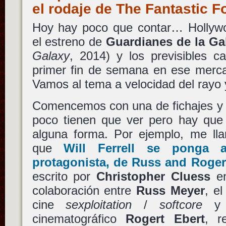
el rodaje de The Fantastic 
Hoy hay poco que contar… Hollyw
el estreno de
Guardianes de la Ga
Galaxy
, 2014) y los previsibles c
primer fin de semana en ese mercad
Vamos al tema a velocidad del rayo 
Comencemos con una de fichajes y 
poco tienen que ver pero hay que 
alguna forma. Por ejemplo, me ll
que
Will Ferrell
se ponga al
protagonista, de
Russ and Roge
escrito por
Christopher Cluess
en
colaboración entre
Russ Meyer
, el
cine
sexploitation
/
softcore
y p
cinematográfico
Rogert Ebert
, r