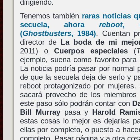
dirigiendo.
Tenemos también
raras noticias 
secuela, ahora
reboot
,
(
Ghostbusters
, 1984)
. Cuentan p
director de
La boda de mi mejo
2011) o
Cuerpos especiales
(
ejemplo, suena como favorito para 
La noticia podría pasar por normal p
de que la secuela deja de serlo y p
reboot protagonizado por mujeres. 
sacará provecho de los miembros o
este paso sólo podrán contar con
D
Bill Murray
pasa y
Harold Rami
estas cosas lo mejor es dejarlas p
ellas por completo, o puesto a hac
completo. Pasar página y a otra cos