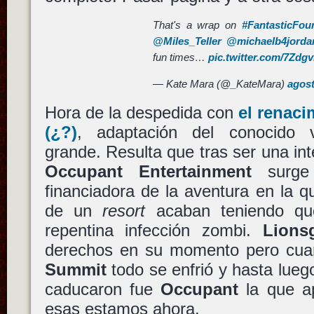
That's a wrap on
#FantasticFou
@Miles_Teller
@michaelb4jorda
fun times…
pic.twitter.com/7Zdg
— Kate Mara (@_KateMara)
agost
Hora de la despedida con
el renac
(¿?)
, adaptación del conocido v
grande. Resulta que tras ser una int
Occupant Entertainment
surge 
financiadora de la aventura en la q
de un
resort
acaban teniendo qu
repentina infección zombi.
Lions
derechos en su momento pero cuand
Summit
todo se enfrió y hasta lue
caducaron fue
Occupant
la que ap
esas estamos ahora.