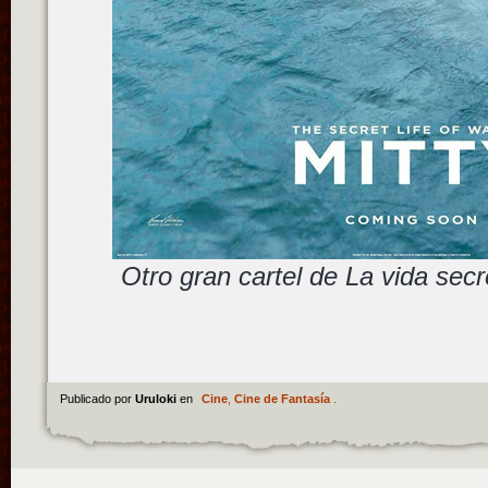
Otro gran cartel de La vida secr
Publicado por
Uruloki
en
Cine
,
Cine de Fantasía
.