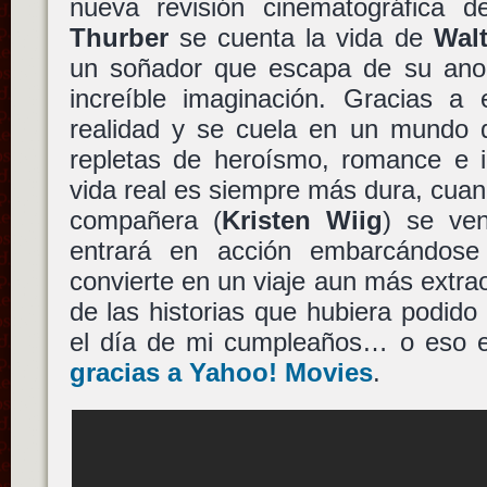
nueva revisión cinematográfica de
Thurber
se cuenta la vida de
Walt
un soñador que escapa de su anod
increíble imaginación. Gracias a 
realidad y se cuela en un mundo de
repletas de heroísmo, romance e i
vida real es siempre más dura, cuand
compañera (
Kristen Wiig
) se ve
entrará en acción embarcándos
convierte en un viaje aun más extrao
de las historias que hubiera podido
el día de mi cumpleaños… o eso 
gracias a Yahoo! Movies
.