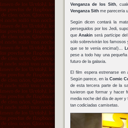
Venganza de los Sith
, cua
Venganza Sith
me parecería 
Según dicen contará la mat
perseguidos por los Jedi, sup
que
Anakin
será partícipe de
sólo sobrevivirán los famosos
que se te venía encima!)…
L
pese a todo hay una pequeña p
futuro de la galaxia.
El film espera estrenarse en
Según parece, en la
Comic C
de esta tercera parte de la 
tuvieron que formar y hacer f
media noche del día de ayer y 
tan codiciadas camisetas.