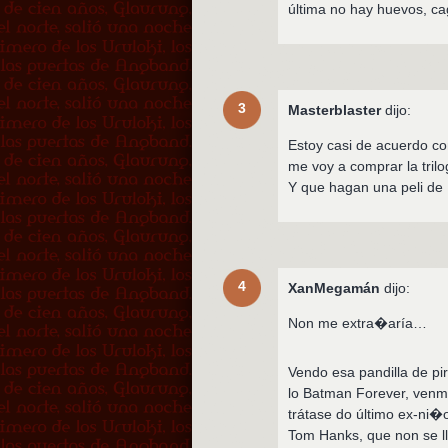
última no hay huevos, c
3
Masterblaster
dijo:
Estoy casi de acuerdo con
me voy a comprar la trilo
Y que hagan una peli de
4
XanMegamán
dijo:
Non me extra�aría…
Vendo esa pandilla de pi
lo Batman Forever, venme
trátase do último ex-ni�o
Tom Hanks, que non se ll