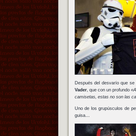
Después del desvarío que se m
Vader
, que con un profundo
«A
camisetas, estas no son las 
Uno de los grupúsculos de pe
guisa…