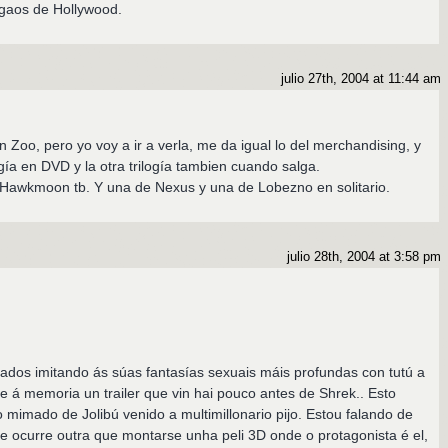
agaos de Hollywood.
julio 27th, 2004 at 11:44 am
 Zoo, pero yo voy a ir a verla, me da igual lo del merchandising, y
gía en DVD y la otra trilogía tambien cuando salga.
 Hawkmoon tb. Y una de Nexus y una de Lobezno en solitario.
julio 28th, 2004 at 3:58 pm
rados imitando ás súas fantasías sexuais máis profundas con tutú a
 á memoria un trailer que vin hai pouco antes de Shrek.. Esto
 mimado de Jolibú venido a multimillonario pijo. Estou falando de
e ocurre outra que montarse unha peli 3D onde o protagonista é el,