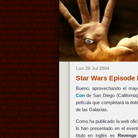
Lun 26 Jul 2004
Star Wars Episode 
Bueno, aprovechando el mayo
Con
de San Diego (California),
película que completará la dob
de las Galaxias.
Como ha publicado la web ofic
lo han presentado en el event
título en inglés es
Revenge