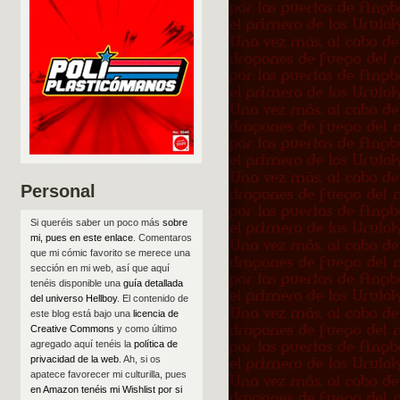
Personal
Si queréis saber un poco más
sobre
mi, pues en este enlace
. Comentaros
que mi cómic favorito se merece una
sección en mi web, así que aquí
tenéis disponible una
guía detallada
del universo Hellboy
. El contenido de
este blog está bajo una
licencia de
Creative Commons
y como último
agregado aquí tenéis la
política de
privacidad de la web
. Ah, si os
apatece favorecer mi culturilla, pues
en Amazon tenéis mi Wishlist por si