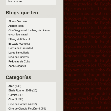
las moscas
.
Blogs que leo
Almas Oscuras
Aullidos.com
CinéBlogywood. Le blog du cinéma
uncut & unrated!
El blog del Chacal
Espacio Marvelita
Horas de Oscuridad
Lares inmobiliaria
Nido de Cuervos
Películas de Culto
Zona Negativa
Categorías
Alien
(146)
Blade Runner 2049
(20)
Cómics
(49)
Cine
(1.454)
Cine de Cómics
(4.637)
Cine de Ciencia Ficción
(4.058)