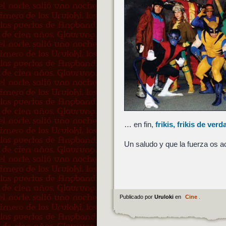
… en fin,
frikis, frikis de verd
Un saludo y que la fuerza os
Publicado por
Uruloki
en
Cine
.