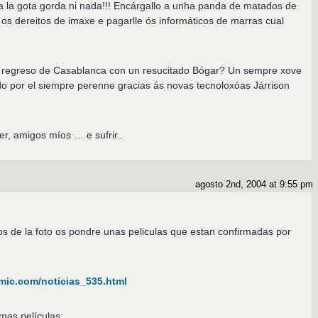
suda la gota gorda ni nada!!! Encárgallo a unha panda de matados de
 os dereitos de imaxe e pagarlle ós informáticos de marras cual
 regreso de Casablanca con un resucitado Bógar? Un sempre xove
do por el siempre perenne gracias ás novas tecnoloxóas Járrison
r, amigos míos … e sufrir..
agosto 2nd, 2004 at 9:55 pm
los de la foto os pondre unas peliculas que estan confirmadas por
mic.com/noticias_535.html
mas películas: