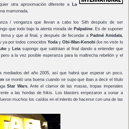
lquier otra aproximación diferente a
La
una mamonada.
anza / venganza que llevan a cabo los Sith después de ser
ongo que todo bajo la atenta mirada de
Palpatine
. Es de suponer
l tema y que al final, y después de fecundar a
Padmé Amidala
,
 y ya por todos conocidos
Yoda
y
Obi-Wan-Kenobi
(ke no viste lo
uke
y
Leia
supongo que saldráan al final dando a entender que
ero a la vez posible esperanza para la maltrecha rebelión y el
 a mediados del año 2005, así que habrá que esperar un poco.
on
se montó una buena cuando se supo que iban a decir el título
saga
Star Wars
. Ante el clamor de las masas, tropas imperiales
rente a las hordas de frikis. Los blasters empezaron a sonar a
fueron muchos los caídos en el intento de hacerse con una de las