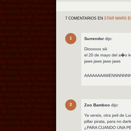
7 COMENTARIOS
EN
STAR WARS EP
1
Surrender
dijo:
Dioooxxx siii
el 20 de mayo del a�o ke
jaws jaws jaws jaws
AAAAAAAAMENNNNNN
2
Zoo Bamboo
dijo:
Ya vereis, otra peli de L
pillar pirata, para no da
¿PARA CUANDO UNA PE