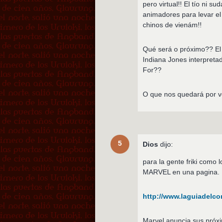
pero virtual!! El tío ni 
animadores para levar el
chinos de vienám!!
Qué será o próximo?? El
Indiana Jones interpreta
For??
O que nos quedará por ve
5
Dios
dijo:
para la gente friki como 
MARVEL en una pagina.
http://www.laguiadelco
Marvel anuncia sus próxi