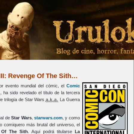
III: Revenge Of The Sith…
r evento mundial del cómic, el
Comic
 ha sido revelado el título de la tercera
le trilogía de Star Wars
a.k.a.
La Guerra
ial de
Star Wars
,
starwars.com
, y como
o comiquero más brutal del universo, el
 Of The Sith
. Aquí podrá titularse
La