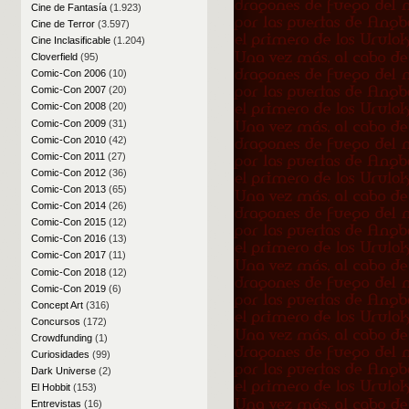
Cine de Fantasía
(1.923)
Cine de Terror
(3.597)
Cine Inclasificable
(1.204)
Cloverfield
(95)
Comic-Con 2006
(10)
Comic-Con 2007
(20)
Comic-Con 2008
(20)
Comic-Con 2009
(31)
Comic-Con 2010
(42)
Comic-Con 2011
(27)
Comic-Con 2012
(36)
Comic-Con 2013
(65)
Comic-Con 2014
(26)
Comic-Con 2015
(12)
Comic-Con 2016
(13)
Comic-Con 2017
(11)
Comic-Con 2018
(12)
Comic-Con 2019
(6)
Concept Art
(316)
Concursos
(172)
Crowdfunding
(1)
Curiosidades
(99)
Dark Universe
(2)
El Hobbit
(153)
Entrevistas
(16)