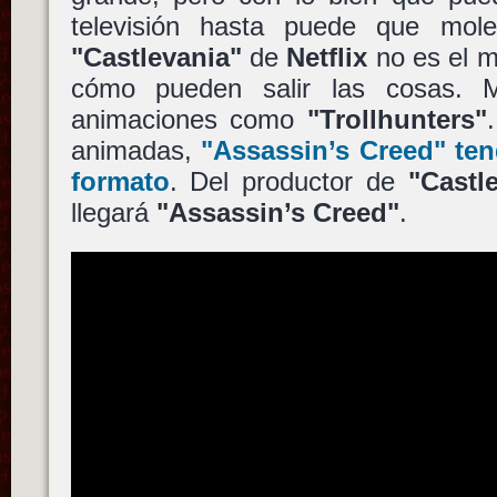
televisión hasta puede que mol
"Castlevania"
de
Netflix
no es el m
cómo pueden salir las cosas. Me
animaciones como
"Trollhunters"
animadas,
"Assassin’s Creed"
ten
formato
. Del productor de
"Castl
llegará
"Assassin’s Creed"
.