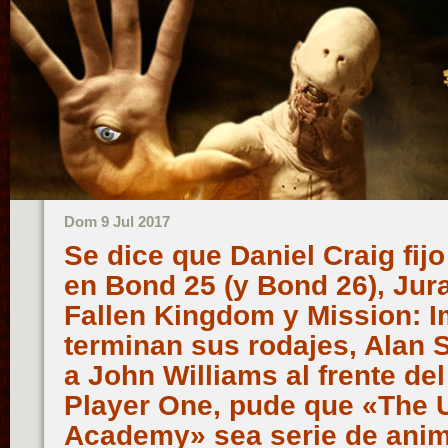
Dom 9 Jul 2017
Se dice que Daniel Craig fijo
en Bond 25 (y Bond 26), Jur
Fallen Kingdom y Mission: I
terminan sus rodajes, Alan S
a John Williams al frente de
Player One, pude que «The 
Academy» sea serie de anima