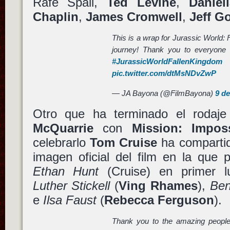
Rafe Spall,
Ted Levine
,
Daniel
Chaplin
,
James Cromwell
,
Jeff G
This is a wrap for Jurassic World:
journey! Thank you to everyone t
#JurassicWorldFallenKingdom
pic.twitter.com/dtMsNDvZwP
— JA Bayona (@FilmBayona)
9 de
Otro que ha terminado el rodaj
McQuarrie
con
Mission: Impos
celebrarlo
Tom Cruise
ha compartid
imagen oficial del film en la que
Ethan Hunt
(Cruise) en primer 
Luther Stickell
(
Ving Rhames
),
Ben
e
Ilsa Faust
(
Rebecca Ferguson
).
Thank you to the amazing people