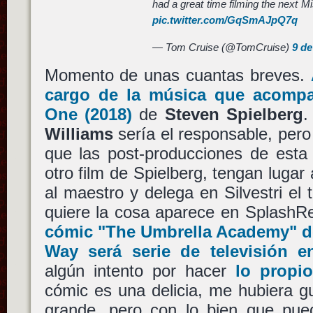
had a great time filming the next M
pic.twitter.com/GqSmAJpQ7q
— Tom Cruise (@TomCruise)
9 de
Momento de unas cuantas breves.
cargo de la música que acomp
One
(2018)
de
Steven Spielberg
.
Williams
sería el responsable, pero
que las post-producciones de est
otro film de Spielberg, tengan lugar
al maestro y delega en Silvestri el
quiere la cosa aparece en SplashR
cómic
"The Umbrella Academy"
d
Way
será serie de televisión 
algún intento por hacer
lo propi
cómic es una delicia, me hubiera g
grande, pero con lo bien que pued