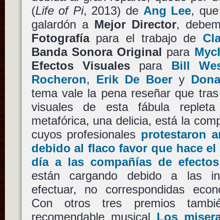
(
Life of Pi
, 2013) de
Ang Lee
, que
galardón a
Mejor Director
, debem
Fotografía
para el trabajo de
Cl
Banda Sonora Original
para
Myc
Efectos Visuales
para
Bill We
Rocheron
,
Erik De Boer
y
Donal
tema vale la pena reseñar que tras
visuales de esta fábula reple
metafórica, una delicia, está la co
cuyos profesionales
protestaron a
debido al flaco favor que hace e
día a las compañías de efectos
están cargando debido a las i
efectuar, no correspondidas eco
Con otros tres premios tamb
recomendable musical
Los misera