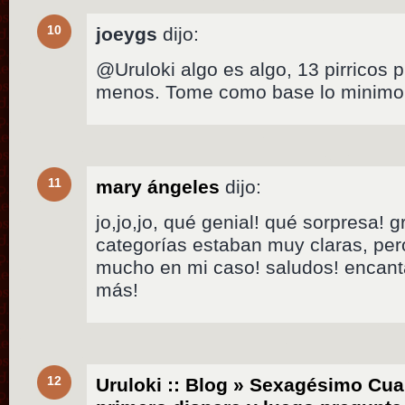
10
joeygs
dijo:
@Uruloki algo es algo, 13 pirricos 
menos. Tome como base lo minimo 
11
mary ángeles
dijo:
jo,jo,jo, qué genial! qué sorpresa! 
categorías estaban muy claras, per
mucho en mi caso! saludos! encanta
más!
12
Uruloki :: Blog » Sexagésimo Cua