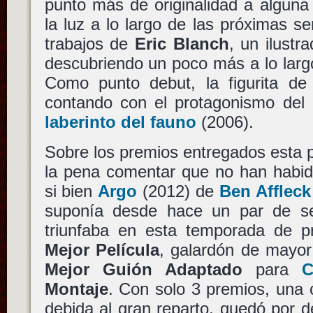
punto más de originalidad a alguna
la luz a lo largo de las próximas s
trabajos de
Eric Blanch
, un ilustr
descubriendo un poco más a lo larg
Como punto debut, la figurita d
contando con el protagonismo del
laberinto del fauno
(2006).
Sobre los premios entregados esta
la pena comentar que no han habid
si bien
Argo
(2012) de
Ben Affleck
suponía desde hace un par de s
triunfaba en esta temporada de p
Mejor Película
, galardón de mayor 
Mejor Guión Adaptado
para
C
Montaje
. Con solo 3 premios, una 
debida al gran reparto, quedó por 