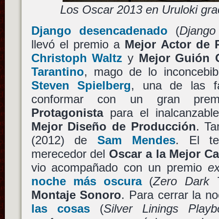
Los Oscar 2013 en Uruloki gra
Django desencadenado
(
Django
llevó el premio a
Mejor Actor de 
Christoph Waltz
y
Mejor Guión O
Tarantino
, mago de lo inconcebi
Steven Spielberg
, una de las f
conformar con un gran pr
Protagonista
para el inalcanzab
Mejor Diseño de Producción
. T
(2012) de
Sam Mendes
. El 
merecedor del
Oscar a la Mejor Ca
vio acompañado con un premio
e
noche más oscura
(
Zero Dark T
Montaje Sonoro
. Para cerrar la 
las cosas
(
Silver Linings Playb