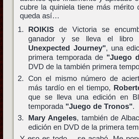
cubre la quiniela tiene más mérito
queda así…
ROIKIS
de Victoria se encumb
ganador y se lleva el libr
Unexpected Journey"
, una edi
primera temporada de
"Juego 
DVD de la también primera temp
Con el mismo número de acierto
más tardío en el tiempo,
Robert
que se lleva una edición en B
temporada
"Juego de Tronos"
.
Mary Angeles
, también de Alba
edición en DVD de la primera te
Y eso es todo… se acabó. Me pong