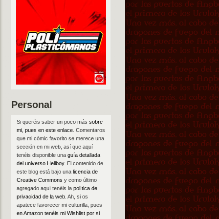
Personal
Si queréis saber un poco más
sobre
mi, pues en este enlace
. Comentaros
que mi cómic favorito se merece una
sección en mi web, así que aquí
tenéis disponible una
guía detallada
del universo Hellboy
. El contenido de
este blog está bajo una
licencia de
Creative Commons
y como último
agregado aquí tenéis la
política de
privacidad de la web
. Ah, si os
apatece favorecer mi culturilla, pues
en Amazon tenéis mi Wishlist por si