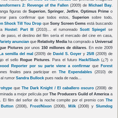
ansformers 2: Revenge of the Fallen
(2009) de
Michael Bay
.
anga figuras de
Superion
,
Springer
,
Jetfire
,
Optimus Prime
o
erar para confirmar que todos estos,
Superion
sobre todo,
n Shock Till You Drop
que
Sony Screen Gems
está buscando
ara
Hostel: Part III
(2010)… el rumoreado
Scott Spiegel
se
 de paso, el destino del film sería el mercado del cine en casa,
ariety anuncian
que
Relativity Media
ha comprado a
Universal
gue Pictures
por unos
150 millones de dólares
. En este 2009
a semilla del mal
(2009) de
David S. Goyer
y
25/8
(2009) de
jo el sello
Rogue Pictures
. Para el futuro
Hack/Slash
(¿?) o
wood Reporter por su parte viene a confirmar
que
Forest
nes finales para participar en
The Expendables
(2010) de
 al rumor
Sandra Bullock
pues nada de nada…
rohype
que
The Dark Knight / El caballero oscuro
(2008) de
minada a mejor película por
The Producers Guild of America
a
s
. El film del señor de la noche compite por el premio con
The
 Button
(2008),
Frost/Nixon
(2008),
Milk
(2008) y
Slumdog