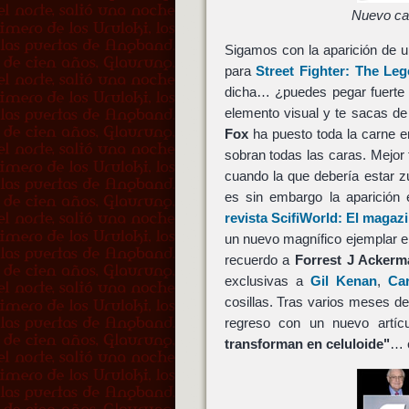
Nuevo car
Sigamos con la aparición de 
para
Street Fighter: The Le
dicha… ¿puedes pegar fuerte y
elemento visual y te sacas d
Fox
ha puesto toda la carne e
sobran todas las caras. Mejor 
cuando la que debería estar z
es sin embargo la aparición 
revista ScifiWorld: El magazi
un nuevo magnífico ejemplar 
recuerdo a
Forrest J Ackerm
exclusivas a
Gil Kenan
,
Ca
cosillas. Tras varios meses de
regreso con un nuevo artícu
transforman en celuloide"
… e