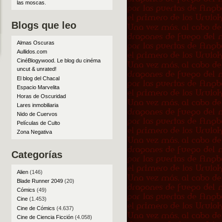
las moscas
.
Blogs que leo
Almas Oscuras
Aullidos.com
CinéBlogywood. Le blog du cinéma
uncut & unrated!
El blog del Chacal
Espacio Marvelita
Horas de Oscuridad
Lares inmobiliaria
Nido de Cuervos
Películas de Culto
Zona Negativa
Categorías
Alien
(146)
Blade Runner 2049
(20)
Cómics
(49)
Cine
(1.453)
Cine de Cómics
(4.637)
Cine de Ciencia Ficción
(4.058)