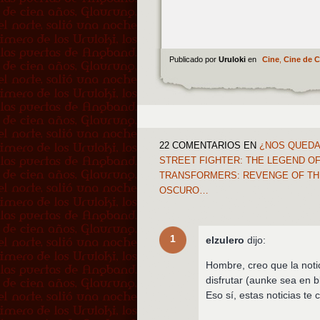
Publicado por
Uruloki
en
Cine
,
Cine de 
22 COMENTARIOS
EN
¿NOS QUEDAM
STREET FIGHTER: THE LEGEND OF
TRANSFORMERS: REVENGE OF THE 
OSCURO…
1
elzulero
dijo:
Hombre, creo que la noti
disfrutar (aunke sea en b
Eso sí, estas noticias te 