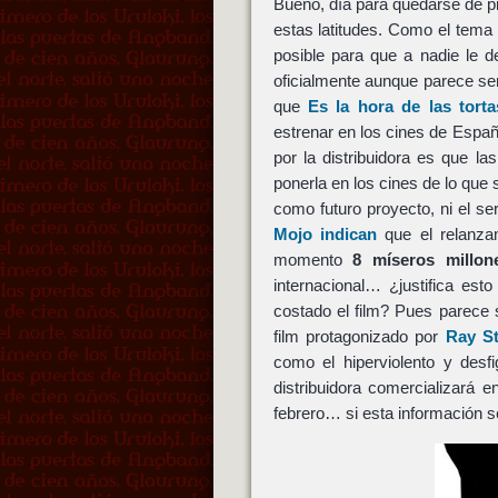
Bueno, día para quedarse de p
estas latitudes. Como el tema 
posible para que a nadie le d
oficialmente aunque parece ser
que
Es la hora de las tort
estrenar en los cines de Espa
por la distribuidora es que 
ponerla en los cines de lo que
como futuro proyecto, ni el se
Mojo indican
que el relanza
momento
8 míseros millon
internacional… ¿justifica es
costado el film? Pues parece s
film protagonizado por
Ray S
como el hiperviolento y desf
distribuidora comercializará 
febrero… si esta información 