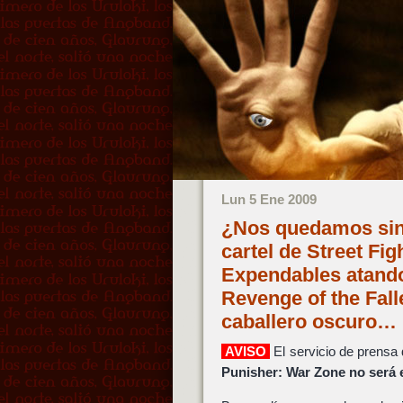
Lun 5 Ene 2009
¿Nos quedamos sin
cartel de Street Fi
Expendables atando
Revenge of the Falle
caballero oscuro…
AVISO
El servicio de prensa
Punisher: War Zone no será 