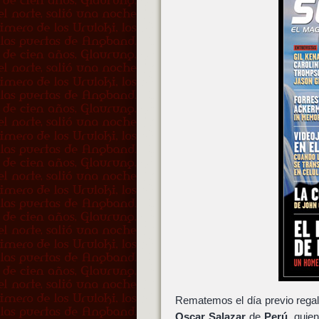
Rematemos el día previo regal
Oscar Salazar
de
Perú
, quie