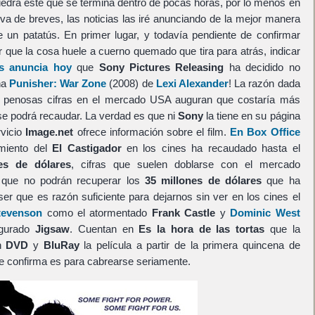
iedra este que se termina dentro de pocas horas, por lo menos en
va de breves, las noticias las iré anunciando de la mejor manera
e un patatús. En primer lugar, y todavía pendiente de confirmar
 que la cosa huele a cuerno quemado que tira para atrás, indicar
as anuncia hoy
que
Sony Pictures Releasing
ha decidido no
ña
Punisher: War Zone
(2008) de
Lexi Alexander
! La razón dada
las penosas cifras en el mercado USA auguran que costaría más
 se podrá recaudar. La verdad es que ni
Sony
la tiene en su página
rvicio
Image.net
ofrece información sobre el film.
En Box Office
miento del
El Castigador
en los cines ha recaudado hasta el
es de dólares
, cifras que suelen doblarse con el mercado
to que no podrán recuperar los
35 millones de dólares
que ha
er que es razón suficiente para dejarnos sin ver en los cines el
tevenson
como el atormentado
Frank Castle
y
Dominic West
igurado
Jigsaw
. Cuentan en
Es la hora de las tortas
que la
en
DVD
y
BluRay
la película a partir de la primera quincena de
se confirma es para cabrearse seriamente.