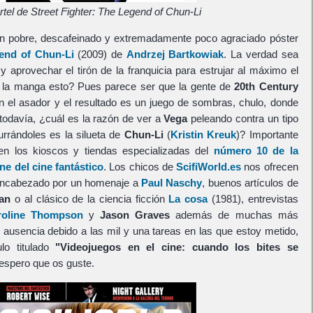
tel de Street Fighter: The Legend of Chun-Li
un pobre, descafeinado y extremadamente poco agraciado póster
gend of Chun-Li
(2009) de
Andrzej Bartkowiak
. La verdad sea
 aprovechar el tirón de la franquicia para estrujar al máximo el
e la manga esto? Pues parece ser que la gente de
20th Century
n el asador y el resultado es un juego de sombras, chulo, donde
todavía, ¿cuál es la razón de ver a
Vega
peleando contra un tipo
urrándoles es la silueta de
Chun-Li
(
Kristin Kreuk
)? Importante
en los kioscos y tiendas especializadas del
número 10 de la
ne del cine fantástico
. Los chicos de
ScifiWorld.es
nos ofrecen
encabezado por un homenaje a
Paul Naschy
, buenos artículos de
an
o al clásico de la ciencia ficción
La cosa
(1981), entrevistas
roline Thompson
y
Jason Graves
además de muchas más
 ausencia debido a las mil y una tareas en las que estoy metido,
lo titulado
"Videojuegos en el cine: cuando los bites se
spero que os guste.