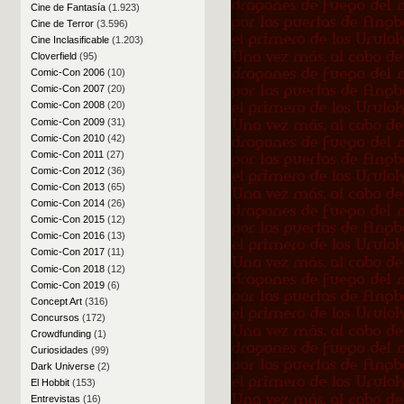
Cine de Fantasía
(1.923)
Cine de Terror
(3.596)
Cine Inclasificable
(1.203)
Cloverfield
(95)
Comic-Con 2006
(10)
Comic-Con 2007
(20)
Comic-Con 2008
(20)
Comic-Con 2009
(31)
Comic-Con 2010
(42)
Comic-Con 2011
(27)
Comic-Con 2012
(36)
Comic-Con 2013
(65)
Comic-Con 2014
(26)
Comic-Con 2015
(12)
Comic-Con 2016
(13)
Comic-Con 2017
(11)
Comic-Con 2018
(12)
Comic-Con 2019
(6)
Concept Art
(316)
Concursos
(172)
Crowdfunding
(1)
Curiosidades
(99)
Dark Universe
(2)
El Hobbit
(153)
Entrevistas
(16)