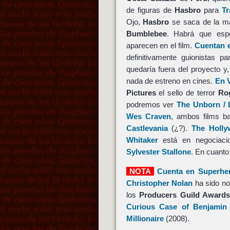
de figuras de
Hasbro
para
Tr
Ojo,
Hasbro
se saca de la m
Bumblebee
. Habrá que esp
aparecen en el film.
Cuentan e
definitivamente guionistas p
quedaría fuera del proyecto y,
nada de estreno en cines.
En V
Pictures
el sello de terror
Ro
podremos ver
The Unborn / L
Wes Craven
, ambos films ba
Castlevania
(¿?).
The Holly
Whitaker
está en negociacio
Sylvester Stallone
. En cuanto
NOTA
Cuenta en Superhe
Christopher Nolan
ha sido no
los
Producers Guild Award
Curious Case of Benjamin
Millionaire
(2008).