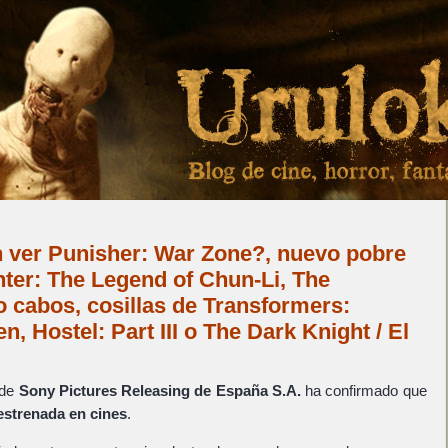
 ver Punisher: War Zone?, nuevo pobre
ghter: The Legend of Chun-Li, The
 cabos, cosillas de Transformers:
n, Hostel: Part III o The Dark Knight / El
 de
Sony Pictures Releasing de España S.A.
ha confirmado que
estrenada en cines
.