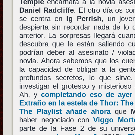
Temple
encarnará a la novia ases
Daniel Radcliffe
. El otro día os co
se centra en
Ig Perrish
, un jov
despierta sin recordar nada de lo
anterior. La sorpresas llegará cua
descubra que le están saliendo c
podrían deber al asesinato / viola
novia. Ahora sabemos que los cue
la capacidad de obligar a la gen
profundos secretos, lo que sirve
investigar el grotesco y misterioso
Ah, y
completando eso de ayer 
Extraño en la estela de Thor: Th
The Playlist añade ahora
que
M
haber negociado con
Viggo Mort
parte de la Fase 2 de su univers