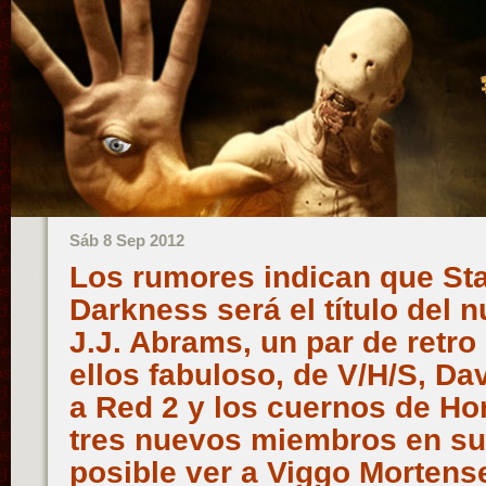
Sáb 8 Sep 2012
Los rumores indican que Sta
Darkness será el título del 
J.J. Abrams, un par de retro
ellos fabuloso, de V/H/S, Da
a Red 2 y los cuernos de Ho
tres nuevos miembros en su 
posible ver a Viggo Mortens