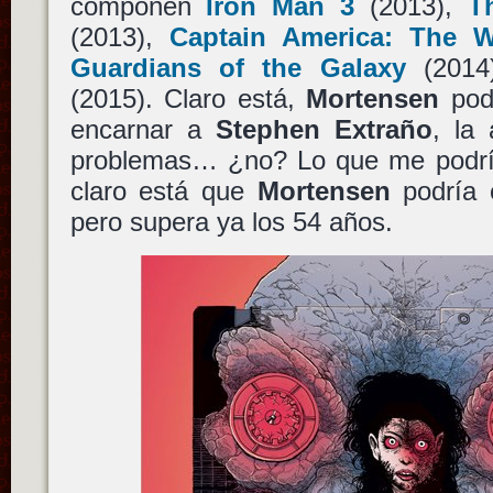
componen
Iron Man 3
(2013),
T
(2013),
Captain America: The W
Guardians of the Galaxy
(201
(2015). Claro está,
Mortensen
podr
encarnar a
Stephen Extraño
, la 
problemas… ¿no? Lo que me podrí
claro está que
Mortensen
podría e
pero supera ya los 54 años.