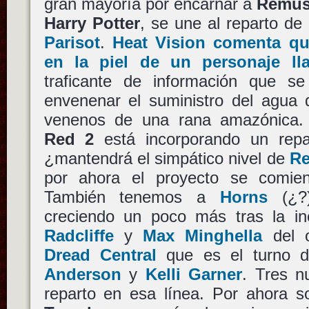
gran mayoría por encarnar a
Remus
Harry Potter
, se une al reparto de
Parisot
.
Heat Vision comenta qu
en la piel de un personaje l
traficante de información que s
envenenar el suministro del agua
venenos de una rana amazónica. 
Red 2
está incorporando un repa
¿mantendrá el simpático nivel de
R
por ahora el proyecto se comien
También tenemos a
Horns
(¿?
creciendo un poco más tras la i
Radcliffe
y
Max Minghella
del o
Dread Central
que es el turno
Anderson
y
Kelli Garner
. Tres n
reparto en esa línea. Por ahora 