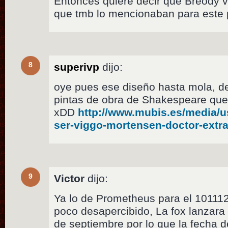
Entonces quiere decir que Breody 
que tmb lo mencionaban para este 
8
superivp
dijo:
oye pues ese diseño hasta mola, d
pintas de obra de Shakespeare que
xDD
http://www.mubis.es/media/u
ser-viggo-mortensen-doctor-extra
9
Victor
dijo:
Ya lo de Prometheus para el 10111
poco desapercibido, La fox lanzara 
de septiembre por lo que la fecha d