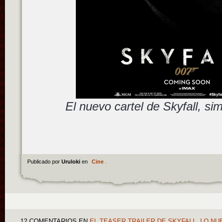
El nuevo cartel de Skyfall, si
Publicado por
Uruloki
en
Cine
.
12 COMENTARIOS
EN
EL TEASER TRAILER DE SKYFALL, LO N