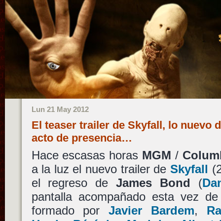
Lun 21 May 2012
El teaser trailer de Skyfall, lo nuev
acto de presencia…
Hace escasas horas
MGM
/
Colum
a la luz el nuevo trailer de
Skyfall
(2
el regreso de
James Bond
(
Dan
pantalla acompañado esta vez de
formado por
Javier Bardem
,
Ra