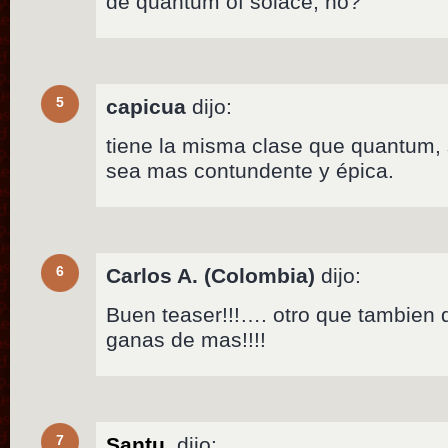
de quantum of solace, no?
5
capicua
dijo:
tiene la misma clase que quantum,
sea mas contundente y épica.
6
Carlos A. (Colombia)
dijo:
Buen teaser!!!…. otro que tambien
ganas de mas!!!!
7
Santu.
dijo: