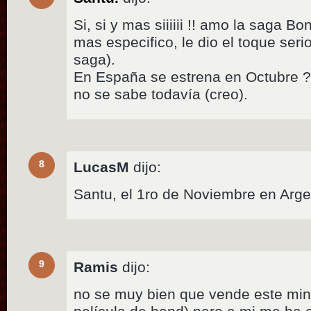
Si, si y mas siiiiii !! amo la saga B
mas especifico, le dio el toque ser
saga).
En España se estrena en Octubre ?
no se sabe todavía (creo).
8
LucasM
dijo:
Santu, el 1ro de Noviembre en Arge
9
Ramis
dijo:
no se muy bien que vende este mini-