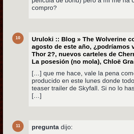
película de bond) pero a mi me ha 
compro?
10
Uruloki :: Blog » The Wolverine 
agosto de este año, ¿podríamos 
Thor 2?, nuevos carteles de Chern
La posesión (no mola), Chloë Gra
[…] que me hace, vale la pena com
producido en este lunes donde todo
teaser trailer de Skyfall. Si no lo h
[…]
11
pregunta
dijo: