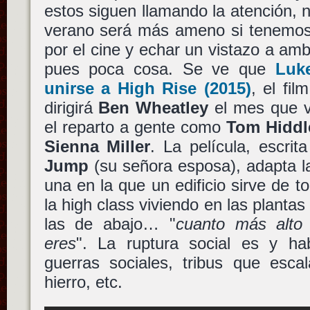
estos siguen llamando la atención, n
verano será más ameno si tenemos
por el cine y echar un vistazo a ambo
pues poca cosa. Se ve que
Luk
unirse a
High Rise
(2015)
, el fil
dirigirá
Ben Wheatley
el mes que v
el reparto a gente como
Tom Hiddl
Sienna Miller
. La película, escrit
Jump
(su señora esposa), adapta l
una en la que un edificio sirve de t
la high class viviendo en las plantas
las de abajo… "
cuanto más alto
eres
". La ruptura social es y ha
guerras sociales, tribus que esca
hierro, etc.