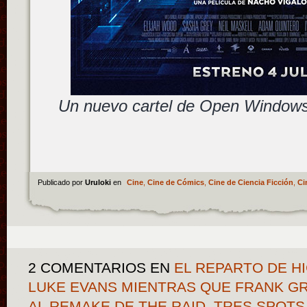
Un nuevo cartel de Open Window
Publicado por
Uruloki
en
Cine
,
Cine de Cómics
,
Cine de Ciencia Ficción
,
Ci
2 COMENTARIOS
EN
EL REPARTO DE HI
LUKE EVANS MIENTRAS QUE FRANK GRI
AL REMAKE DE THE RAID, TRES SPOT