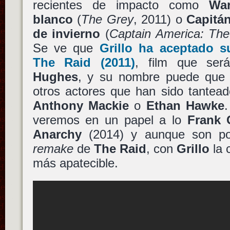
recientes de impacto como
War
blanco
(
The Grey
, 2011) o
Capitá
de invierno
(
Captain America: The
Se ve que
Grillo
ha aceptado s
The Raid
(2011)
, film que ser
Hughes
, y su nombre puede que 
otros actores que han sido tante
Anthony Mackie
o
Ethan Hawke
veremos en un papel a lo
Frank 
Anarchy
(2014) y aunque son po
remake
de
The Raid
, con
Grillo
la 
más apatecible.