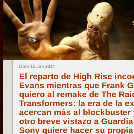
Dom 15 Jun 2014
El reparto de High Rise inco
Evans mientras que Frank Gri
quiero al remake de The Raid
Transformers: la era de la e
acercan más al blockbuster y
otro breve vistazo a Guardia
Sony quiere hacer su propia