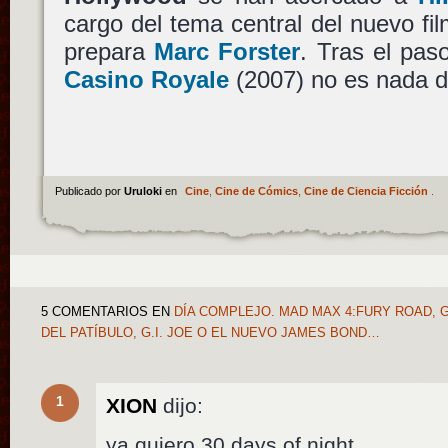
cargo del tema central del nuevo fi
prepara
Marc Forster
. Tras el pa
Casino Royale
(2007) no es nada d
Publicado por
Uruloki
en
Cine
,
Cine de Cómics
,
Cine de Ciencia Ficción
.
5 COMENTARIOS
EN
DÍA COMPLEJO. MAD MAX 4:FURY ROAD,
DEL PATÍBULO, G.I. JOE O EL NUEVO JAMES BOND…
1
XION
dijo:
ya quiero 30 days of night.