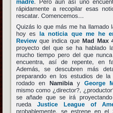
madre
. Pero aun así uno encuen
rápidamente a recopilar esas noti
rescatar. Comencemos…
Quizás lo que más me ha llamado la
hoy es
la noticia que me he e
Review
que indica que
Mad Max 4
proyecto del que se ha hablado la
mucho tiempo pero del que nunca
encuentra, así de repente, en f
Además, se descubren más detal
preparando en los estudios de l
rodado en
Namibia
y
George Mi
mismo como ¿director?, ¿productor
se añade que se irá proyectand
rueda
Justice League of Ame
probablemente, se estrene en el