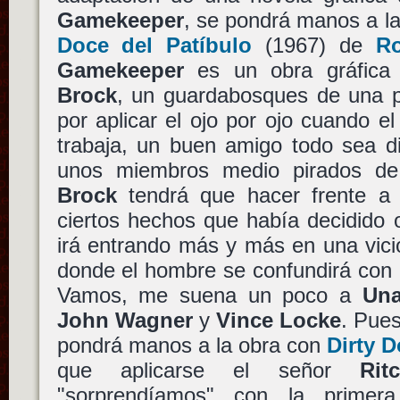
Gamekeeper
, se pondrá manos a l
Doce del Patíbulo
(1967) de
Ro
Gamekeeper
es un obra gráfica
Brock
, un guardabosques de una p
por aplicar el ojo por ojo cuando e
trabaja, un buen amigo todo sea d
unos miembros medio pirados de 
Brock
tendrá que hacer frente a
ciertos hechos que había decidido ol
irá entrando más y más en una vicio
donde el hombre se confundirá con 
Vamos, me suena un poco a
Una
John Wagner
y
Vince Locke
. Pues
pondrá manos a la obra con
Dirty 
que aplicarse el señor
Rit
"sorprendíamos" con la prim