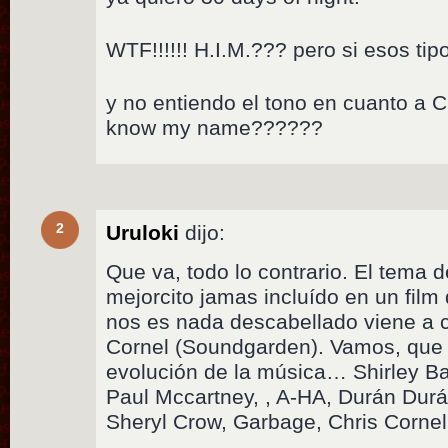
WTF!!!!!! H.I.M.??? pero si esos tip
y no entiendo el tono en cuanto a 
know my name??????
2
Uruloki
dijo:
Que va, todo lo contrario. El tema d
mejorcito jamas incluído en un film
nos es nada descabellado viene a 
Cornel (Soundgarden). Vamos, que
evolución de la música… Shirley Ba
Paul Mccartney, , A-HA, Durán Durá
Sheryl Crow, Garbage, Chris Cornell