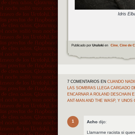
Idris El
Publicado por
Uruloki
en
Cine
,
Cine de 
7 COMENTARIOS
EN
CUANDO NADIE
LAS SOMBRAS LLEGA CARGADO DE 
ENCARNAR A ROLAND DESCHAIN E
ANT-MAN AND THE WASP, Y UNOS
1
Acho
dijo:
Llamarme racista si quer