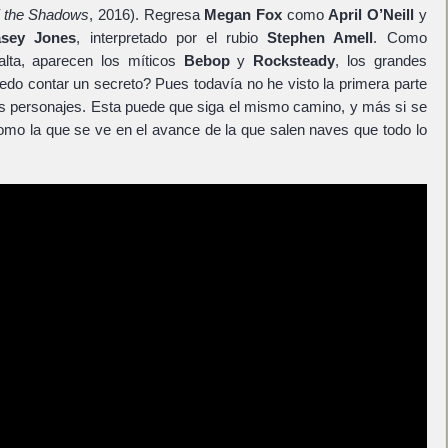
of the Shadows
, 2016). Regresa
Megan Fox
como
April O’Neill
y
sey Jones
, interpretado por el rubio
Stephen Amell
. Como
falta, aparecen los míticos
Bebop
y
Rocksteady
, los grandes
edo contar un secreto? Pues todavía no he visto la primera parte
os personajes. Esta puede que siga el mismo camino, y más si se
omo la que se ve en el avance de la que salen naves que todo lo