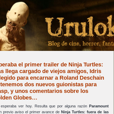
raba el primer trailer de Ninja Turtles:
s llega cargado de viejos amigos, Idris
elegido para encarnar a Roland Deschain
 tenemos dos nuevos guionistas para
sp, y unos comentarios sobre los
Golden Globes…
 esperaba ver hoy. Resulta que por alguna razón
Paramount
n previo aviso el primer avance de
Ninja Turtles: fuera de las