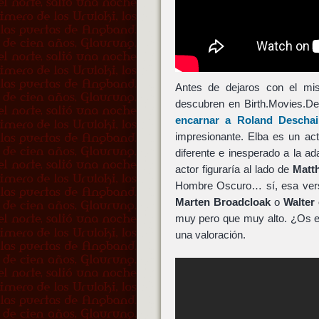
Antes de dejaros con el mis
descubren en Birth.Movies.D
encarnar a
Roland Deschai
impresionante. Elba es un ac
diferente e inesperado a la a
actor figuraría al lado de
Matt
Hombre Oscuro… sí, esa ver
Marten Broadcloak
o
Walter
muy pero que muy alto. ¿Os 
una valoración.