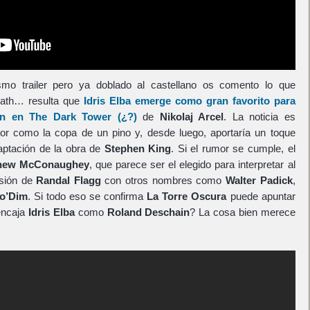
mo trailer pero ya doblado al castellano os comento lo que
eath… resulta que
Idris Elba
emerge como gran favorito para
n
en
The Dark Tower
(¿?)
de
Nikolaj Arcel
. La noticia es
tor como la copa de un pino y, desde luego, aportaría un toque
daptación de la obra de
Stephen King
. Si el rumor se cumple, el
hew McConaughey
, que parece ser el elegido para interpretar al
sión de
Randal Flagg
con otros nombres como
Walter Padick
,
 o’Dim
. Si todo eso se confirma
La Torre Oscura
puede apuntar
encaja
Idris Elba
como
Roland Deschain
? La cosa bien merece