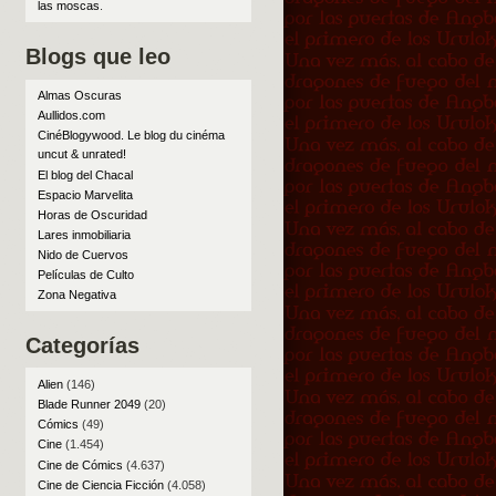
las moscas
.
Blogs que leo
Almas Oscuras
Aullidos.com
CinéBlogywood. Le blog du cinéma
uncut & unrated!
El blog del Chacal
Espacio Marvelita
Horas de Oscuridad
Lares inmobiliaria
Nido de Cuervos
Películas de Culto
Zona Negativa
Categorías
Alien
(146)
Blade Runner 2049
(20)
Cómics
(49)
Cine
(1.454)
Cine de Cómics
(4.637)
Cine de Ciencia Ficción
(4.058)