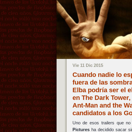
Vie 11 Dic 2015
Cuando nadie lo espe
fuera de las sombra
Elba podría ser el 
en The Dark Tower,
Ant-Man and the Wa
candidatos a los 
Uno de esos trailers que no
Pictures
ha decidido sacar si