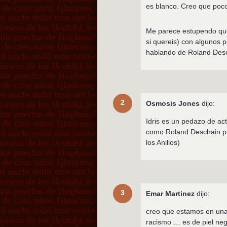
es blanco. Creo que poc
Me parece estupendo que 
si quereis) con algunos 
hablando de Roland Descha
2
Osmosis Jones
dijo:
Idris es un pedazo de ac
como Roland Deschain po
los Anillos)
3
Emar Martinez
dijo:
creo que estamos en una 
racismo … es de piel neg