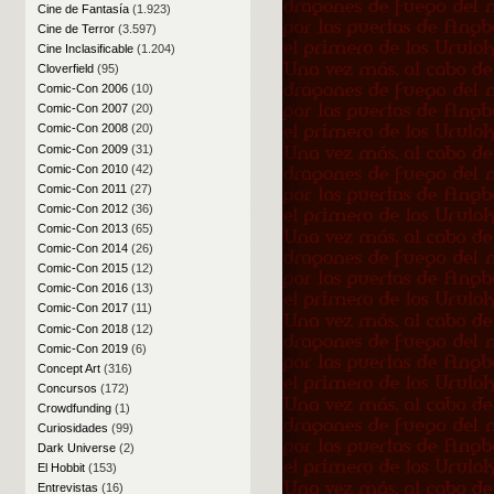
Cine de Fantasía
(1.923)
Cine de Terror
(3.597)
Cine Inclasificable
(1.204)
Cloverfield
(95)
Comic-Con 2006
(10)
Comic-Con 2007
(20)
Comic-Con 2008
(20)
Comic-Con 2009
(31)
Comic-Con 2010
(42)
Comic-Con 2011
(27)
Comic-Con 2012
(36)
Comic-Con 2013
(65)
Comic-Con 2014
(26)
Comic-Con 2015
(12)
Comic-Con 2016
(13)
Comic-Con 2017
(11)
Comic-Con 2018
(12)
Comic-Con 2019
(6)
Concept Art
(316)
Concursos
(172)
Crowdfunding
(1)
Curiosidades
(99)
Dark Universe
(2)
El Hobbit
(153)
Entrevistas
(16)