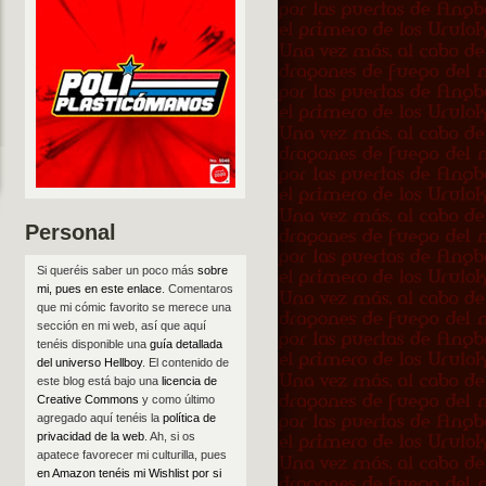
Personal
Si queréis saber un poco más
sobre
mi, pues en este enlace
. Comentaros
que mi cómic favorito se merece una
sección en mi web, así que aquí
tenéis disponible una
guía detallada
del universo Hellboy
. El contenido de
este blog está bajo una
licencia de
Creative Commons
y como último
agregado aquí tenéis la
política de
privacidad de la web
. Ah, si os
apatece favorecer mi culturilla, pues
en Amazon tenéis mi Wishlist por si