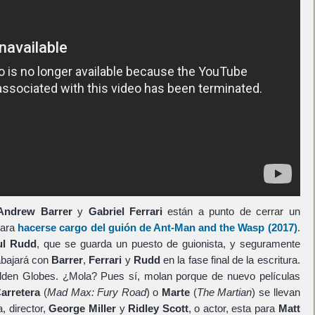
Andrew Barrer
y
Gabriel Ferrari
están a punto de cerrar un
ara
hacerse cargo del guión de
Ant-Man and the Wasp
(2017)
.
ul Rudd
, que se guarda un puesto de guionista, y seguramente
abajará con
Barrer
,
Ferrari
y
Rudd
en la fase final de la escritura.
lden Globes. ¿Mola? Pues sí, molan porque de nuevo películas
arretera
(
Mad Max: Fury Road
) o
Marte
(
The Martian
) se llevan
, director,
George Miller
y
Ridley Scott
, o actor, esta para
Matt