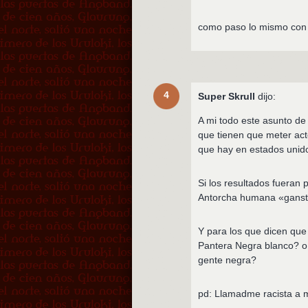
como paso lo mismo con
4
Super Skrull
dijo:
A mi todo este asunto de
que tienen que meter act
que hay en estados unido
Si los resultados fueran 
Antorcha humana «gansta
Y para los que dicen que 
Pantera Negra blanco? o u
gente negra?
pd: Llamadme racista a m