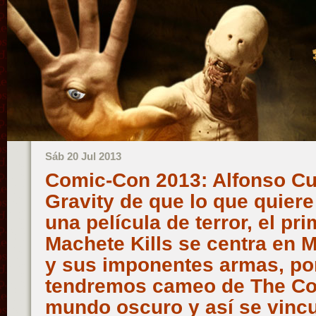
Sáb 20 Jul 2013
Comic-Con 2013: Alfonso Cu
Gravity de que lo que quiere
una película de terror, el pri
Machete Kills se centra en 
y sus imponentes armas, por
tendremos cameo de The Coll
mundo oscuro y así se vincu