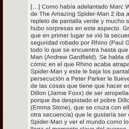
[…] Como había adelantado Marc We
de The Amazing Spider-Man 2 iba a
repleto de pantalla verde y mucho 
hubo sorpresas en este aspecto. G
que en primer lugar se vió la secu
seguridad robado por Rhino (Paul G
todo lo que se encuentra hasta que
Man (Andrew Gardfield). Se habla d
cómic en el que Rhino acaba atrap
Spider-Man y este le baja los pant
persecución a Peter Parker le lluev
de las cosas que tiene que hacer e
Dillon (Jamie Foxx) de ser atropella
porque iba despistado el pobre Dil
(Emma Stone), que se cruza con el
otra secuencia) que le gustaría ser 
Spider-Man y ver el mundo como lo 
llega el momento clave del avance