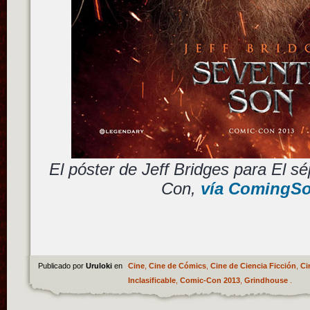
El póster de Jeff Bridges para El sé
Con,
vía ComingSo
Publicado por
Uruloki
en
Cine
,
Cine de Cómics
,
Cine de Ciencia Ficción
,
Ci
Inclasificable
,
Comic-Con 2013
,
Grindhouse
.