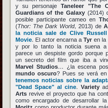
y su personaje
Taneleer "The C
Guardians of the Galaxy
(2014) 
posible participante cameo en
Th
(
Thor: The Dark World
, 2013) de
A
la noticia sale de Clive Russel
Movie
. El actor encarna a
Tyr
en la
y por lo tanto la noticia suena a
parece un despiste gordo porque 
un secreto del film que iba a vin
Marvel Studios
… ¿la escena pos
mundo oscuro
? Pues se verá en
tenemos noticias sobre la adapt
"Dead Space" al cine
.
Variety
ad
Arts
revive el proyecto que ha co
como encargado de desarrollar la
Moritz
como productor durante más