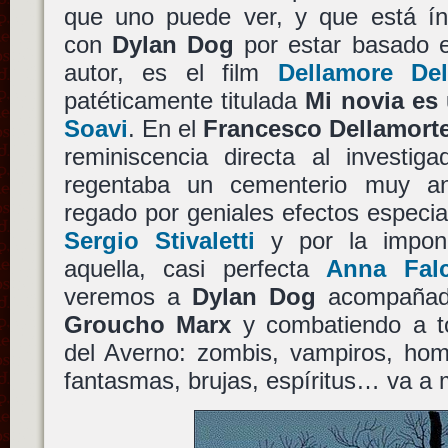
que uno puede ver, y que está ín
con
Dylan Dog
por estar basado 
autor, es el film
Dellamore Del
patéticamente titulada
Mi novia es
Soavi
. En el
Francesco Dellamort
reminiscencia directa al investig
regentaba un cementerio muy an
regado por geniales efectos especial
Sergio Stivaletti
y por la impone
aquella, casi perfecta
Anna Falc
veremos a
Dylan Dog
acompañado
Groucho Marx
y combatiendo a t
del Averno: zombis, vampiros, hom
fantasmas, brujas, espíritus… va a 