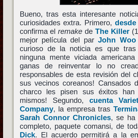
Bueno, tras esta interesante notic
curiosidades extra. Primero,
desde
confirma el
remake
de
The Killer
(1
mejor película del par
John Woo
curioso de la noticia es que tra
ninguna mente viciada americana
ganas de reinventar lo no cread
responsables de esta revisión del cl
sus vecinos coreanos! Cansados de
charco les pisen sus éxitos han 
mismos! Segundo,
cuenta Varie
Company
, la empresa tras
Termin
Sarah Connor Chronicles
, se ha
completo, paquete comansi, de to
Dick
. El acuerdo permitirá a la e