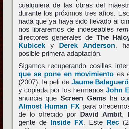
cualquiera de las obras del maestr
durante los próximos tres años. Es
nada que ya haya sido llevado al cin
nos libraremos de indeseables
rem
directores generales de
The Hal
Kubicek
y
Derek Anderson
, h
posible primera adaptación.
Sigamos recuperando cosillas inte
que se pone en movimiento
es e
(2007), la peli de
Jaume Balagueró
y copiada por los hermanos
John E
anuncia que
Screen Gems
ha con
Almost Human FX
para ofrecerno
de lo ofrecido por
David Ambit
,
gente de
Inside FX
. Este
Rec
(2