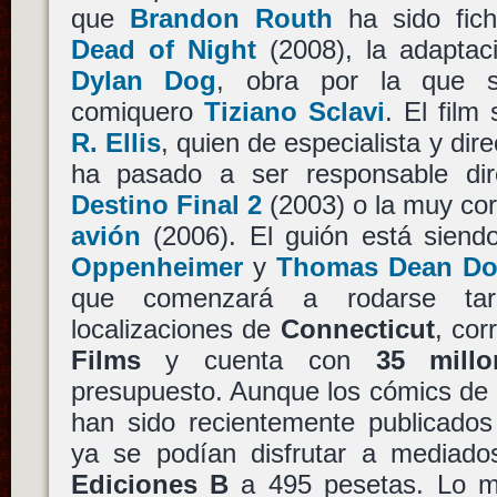
que
Brandon Routh
ha sido fich
Dead of Night
(2008), la adaptac
Dylan Dog
, obra por la que s
comiquero
Tiziano Sclavi
. El film
R. Ellis
, quien de especialista y di
ha pasado a ser responsable di
Destino Final 2
(2003) o la muy co
avión
(2006). El guión está siend
Oppenheimer
y
Thomas Dean Do
que comenzará a rodarse ta
localizaciones de
Connecticut
, cor
Films
y cuenta con
35 mill
presupuesto. Aunque los cómics de
han sido recientemente publicado
ya se podían disfrutar a mediado
Ediciones B
a 495 pesetas. Lo m