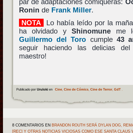
par de adaptaciones comiqueras:
O
Ronin
de
Frank Miller
.
NOTA
Lo había leído por la maña
ha olvidado y
Shinomune
me lo
Guillermo del Toro
cumple
43 a
seguir haciendo las delicias del 
maestro!
Publicado por
Uruloki
en
Cine
,
Cine de Cómics
,
Cine de Terror
,
GdT
.
8 COMENTARIOS
EN
BRANDON ROUTH SERÁ DYLAN DOG, REMAK
[REC] Y OTRAS NOTICIAS VICIOSAS COMO ESE SANTA CLAUS