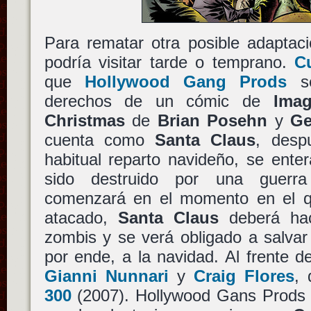
Para rematar otra posible adaptac
podría visitar tarde o temprano.
C
que
Hollywood Gang Prods
se
derechos de un cómic de
Ima
Christmas
de
Brian Posehn
y
Ge
cuenta como
Santa Claus
, desp
habitual reparto navideño, se ent
sido destruido por una guerra
comenzará en el momento en el 
atacado,
Santa Claus
deberá hac
zombis y se verá obligado a salvar 
por ende, a la navidad. Al frente d
Gianni Nunnari
y
Craig Flores
, 
300
(2007). Hollywood Gans Prods 