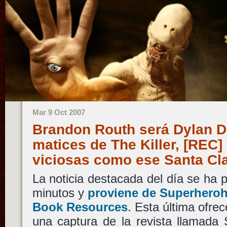
Mar 9 Oct 2007
Brandon Routh será Dylan D
matices de The Killer, [REC] 
viciosas como ese Santa C
La noticia destacada del día se ha
minutos y
proviene de Superhero
Book Resources
. Esta última ofrec
una captura de la revista llamada