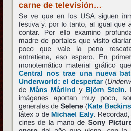
carne de televisión…
Se ve que en los USA siguen inm
festiva y, por lo tanto, al igual qu
contar. Por ello examino profund
madre de portales que visito diari
poco que vale la pena rescat
entretiene, eso espero. En primer
monotemático material gráfico qu
Central nos trae una nueva ba
Underworld: el despertar
(
Underw
de
Måns Mårlind
y
Björn Stein
. 
imágenes aportan muy poco, so
generales de
Selene
(
Kate Beckins
látex o de
Michael Ealy
. Recordad, 
cines de la mano de
Sony Pictur
enero
del año que viene, con la 