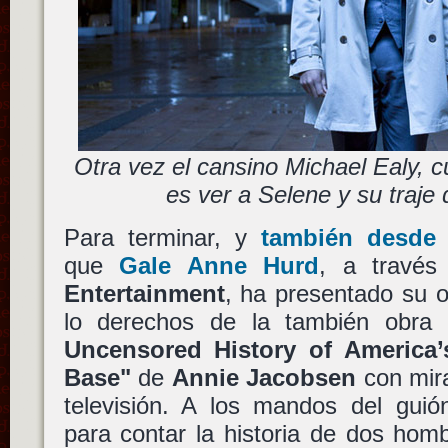
Otra vez el cansino Michael Ealy, c
es ver a Selene y su traje 
Para terminar, y
también desde 
que
Gale Anne Hurd
, a travé
Entertainment
, ha presentado su o
lo derechos de la también obra 
Uncensored History of America’s
Base"
de
Annie Jacobsen
con mira
televisión. A los mandos del gui
para contar la historia de dos hom