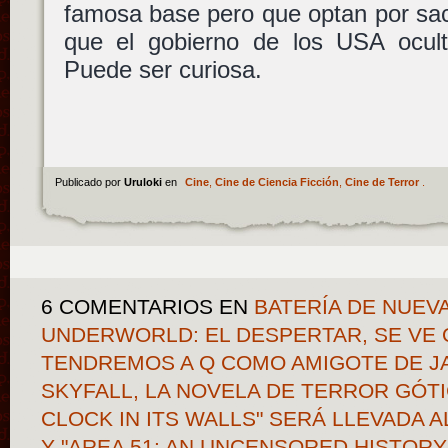
famosa base pero que optan por saca
que el gobierno de los USA ocul
Puede ser curiosa.
Publicado por
Uruloki
en
Cine
,
Cine de Ciencia Ficción
,
Cine de Terror
.
6 COMENTARIOS
EN
BATERÍA DE NUEV
UNDERWORLD: EL DESPERTAR, SE VE Q
TENDREMOS A Q COMO AMIGOTE DE J
SKYFALL, LA NOVELA DE TERROR GÓTI
CLOCK IN ITS WALLS" SERÁ LLEVADA A
Y "AREA 51: AN UNCENSORED HISTORY