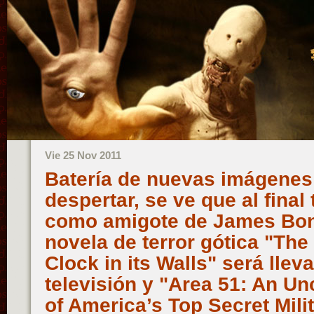
Vie 25 Nov 2011
Batería de nuevas imágenes
despertar, se ve que al fina
como amigote de James Bond
novela de terror gótica "The
Clock in its Walls" será lleva
televisión y "Area 51: An U
of America’s Top Secret Mili