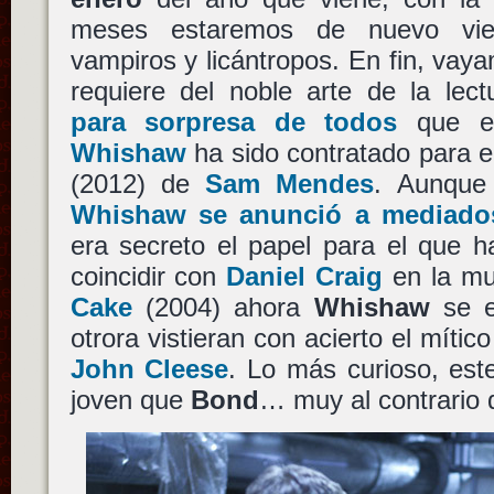
meses estaremos de nuevo vien
vampiros y licántropos. En fin, vay
requiere del noble arte de la lec
para sorpresa de todos
que el
Whishaw
ha sido contratado para 
(2012) de
Sam Mendes
. Aunqu
Whishaw se anunció a mediado
era secreto el papel para el que h
coincidir con
Daniel Craig
en la m
Cake
(2004) ahora
Whishaw
se e
otrora vistieran con acierto el mític
John Cleese
. Lo más curioso, es
joven que
Bond
… muy al contrario d