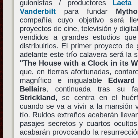
guionistas / productores
Laeta 
Vanderbilt
para fundar
Mytho
compañía cuyo objetivo será lle
proyectos de cine, televisión y digit
vendidos a grandes estudios que 
distribuirlos. El primer proyecto d
adelante este trío calavera será la 
"The House with a Clock in its W
que, en tierras afortunadas, contaro
magnífico e inigualable
Edward
Bellairs
, continuada tras su fa
Strickland
, se centra en el hué
cuando se va a vivir a la mansión v
tío. Ruidos extraños acabarán lleva
pasajes secretos y cuartos oculto
acabarán provocando la resurrecci