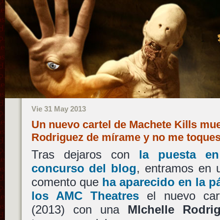
Vie 31 May 2013
Un nuevo cartel de Machete Kills mue
Rodriguez de mírame y no me toqu
Tras dejaros con
la puesta e
concurso del blog
, entramos en 
comento que
ha aparecido en la 
los AMC Theatres
el nuevo car
(2013) con una
MIchelle Rodri