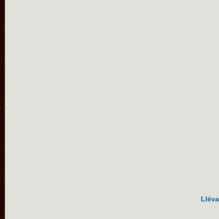
Lléva