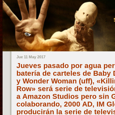
Jue 11 May 2017
Jueves pasado por agua pe
batería de carteles de Baby D
y Wonder Woman (uff), «Killi
Row» será serie de televisi
a Amazon Studios pero sin G
colaborando, 2000 AD, IM Gl
producirán la serie de telev