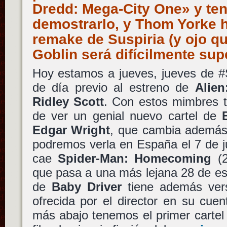
Dredd: Mega-City One» y te
demostrarlo, y Thom Yorke h
remake de Suspiria (y ojo qu
Goblin será difícilmente su
Hoy estamos a jueves, jueves de #S
de día previo al estreno de
Alien
Ridley Scott
. Con estos mimbres 
de ver un genial nuevo cartel de
Edgar Wright
, que cambia además
podremos verla en España el 7 de ju
cae
Spider-Man: Homecoming
(2
que pasa a una más lejana 28 de es
de
Baby Driver
tiene además vers
ofrecida por el director en su cue
más abajo tenemos el primer carte