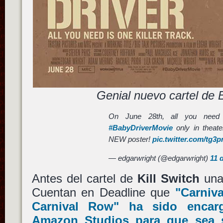
Genial nuevo cartel de 
On June 28th, all you need i
#BabyDriverMovie
only in theate
NEW poster!
pic.twitter.com/tg3
— edgarwright (@edgarwright)
11 
Antes del cartel de
Kill Switch
una 
Cuentan en Deadline que
"Carniv
Carnival Row"
ha sido encarg
Amazon Studios
para que sea s