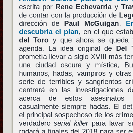
escrita por
Rene Echevarria
y
Tra
de contar con la producción de
Leg
dirección de
Paul McGuigan
.
E
descubría el plan
, en el que esta
del Toro
y que ahora se queda f
agenda. La idea original de
Del 
prometía llevar a siglo XVIII más ter
una ciudad oscura y mística, Bu
humanos, hadas, vampiros y otras 
serie de terribles y sangrientos c
centrará en las investigaciones d
acerca de estos asesinatos 
casualmente siempre hadas. El dete
el principal sospechoso de los crím
verdadero
serial killer
para lavar s
rodará a finales del 2018 para ser