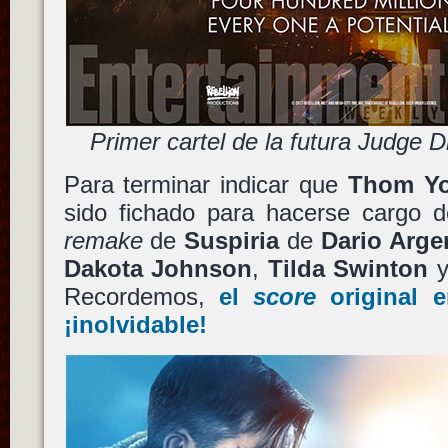
Primer cartel de la futura Judge
Para terminar indicar que
Thom Yo
sido fichado para hacerse cargo d
remake
de
Suspiria
de
Dario Arge
Dakota Johnson
,
Tilda Swinton
Recordemos,
el
score
original 
¡inolvidable!