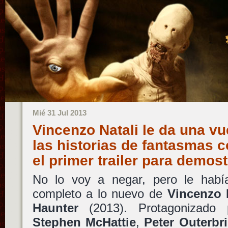
Mié 31 Jul 2013
Vincenzo Natali le da una vu
las historias de fantasmas c
el primer trailer para demos
No lo voy a negar, pero le había
completo a lo nuevo de
Vincenzo 
Haunter
(2013). Protagonizado
Stephen McHattie
,
Peter Outerbr