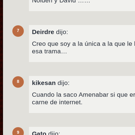
Nolden y David ……
7
Deirdre
dijo:
Creo que soy a la única a la que l
esa trama…
8
kikesan
dijo:
Cuando la saco Amenabar si que e
carne de internet.
9
Gato
dijo: