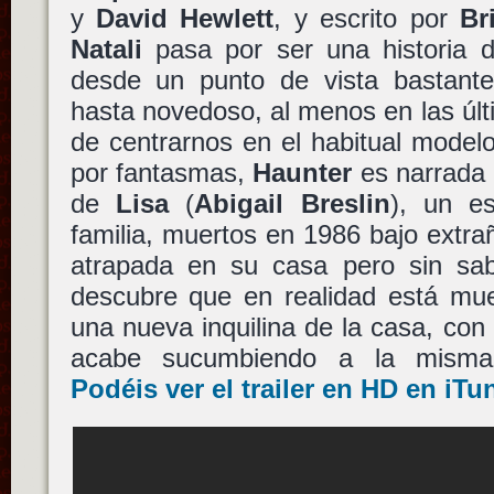
y
David Hewlett
, y escrito por
Br
Natali
pasa por ser una historia 
desde un punto de vista bastante 
hasta novedoso, al menos en las úl
de centrarnos en el habitual model
por fantasmas,
Haunter
es narrada 
de
Lisa
(
Abigail Breslin
), un es
familia, muertos en 1986 bajo extrañ
atrapada en su casa pero sin sa
descubre que en realidad está mu
una nueva inquilina de la casa, con 
acabe sucumbiendo a la misma 
Podéis ver el trailer en HD en iTu