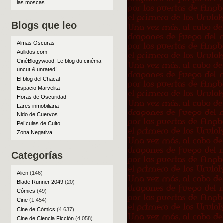
las moscas
.
Blogs que leo
Almas Oscuras
Aullidos.com
CinéBlogywood. Le blog du cinéma
uncut & unrated!
El blog del Chacal
Espacio Marvelita
Horas de Oscuridad
Lares inmobiliaria
Nido de Cuervos
Películas de Culto
Zona Negativa
Categorías
Alien
(146)
Blade Runner 2049
(20)
Cómics
(49)
Cine
(1.454)
Cine de Cómics
(4.637)
Cine de Ciencia Ficción
(4.058)