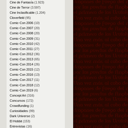
Cine de Fantasía
(1.923)
Cine de Terror
(3.597)
Cine Inclasificable
(1.204)
Cloverfield
(95)
Comic-Con 2006
(10)
Comic-Con 2007
(20)
Comic-Con 2008
(20)
Comic-Con 2009
(31)
Comic-Con 2010
(42)
Comic-Con 2011
(27)
Comic-Con 2012
(36)
Comic-Con 2013
(65)
Comic-Con 2014
(26)
Comic-Con 2015
(12)
Comic-Con 2016
(13)
Comic-Con 2017
(11)
Comic-Con 2018
(12)
Comic-Con 2019
(6)
Concept Art
(316)
Concursos
(172)
Crowdfunding
(1)
Curiosidades
(99)
Dark Universe
(2)
El Hobbit
(153)
Entrevistas
(16)