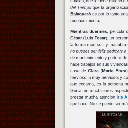
catalán, que le debe mucho a e
del Tiempo
que la organizació
Balagueró
es por lo tanto una
reconocimiento.
Mientras duermes
, película
César
(
Luis Tosar
), un perso
la forma más sutil y macabra
no puedes ser feliz dedícate a j
de mantenimiento y portero de 
hace trabajos en sus viviendas,
casa de
Clara
(
Marta Etura
nervioso, o muy nervioso, y c
que encarna, es la persona m
Genial en muchísimos aspecto
prestar mucha atención
Iris 
que hace. No se puede ser má