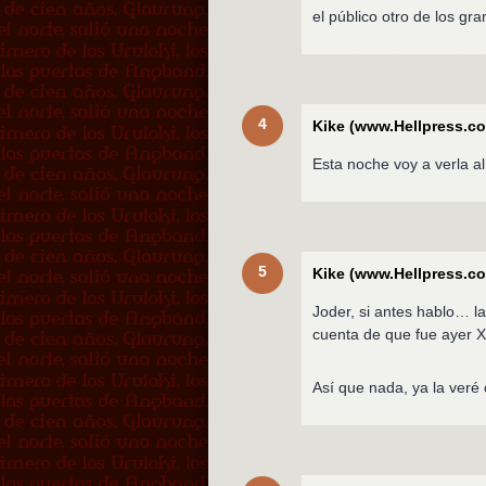
el público otro de los g
4
Kike (www.Hellpress.c
Esta noche voy a verla a
5
Kike (www.Hellpress.c
Joder, si antes hablo… l
cuenta de que fue a
Así que nada, ya la veré 