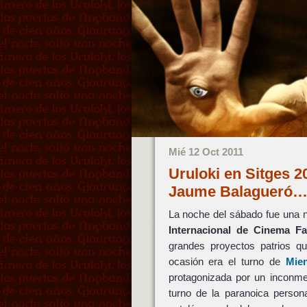
Mié 12 Oct 2011
Uruloki en Sitges 2
Jaume Balagueró
La noche del sábado fue una no
Internacional de Cinema Fa
grandes proyectos patrios qu
ocasión era el turno de
Mie
protagonizada por un inconm
turno de la paranoica persona