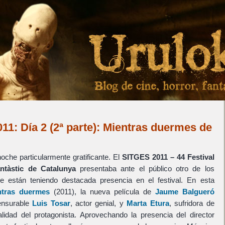
011: Día 2 (2ª parte): Mientras duermes de
…
che particularmente gratificante. El
SITGES 2011 – 44 Festival
ntàstic de Catalunya
presentaba ante el público otro de los
e están teniendo destacada presencia en el festival. En esta
ntras duermes
(2011), la nueva película de
Jaume Balgueró
ensurable
Luis Tosar
, actor genial, y
Marta Etura
, sufridora de
lidad del protagonista. Aprovechando la presencia del director