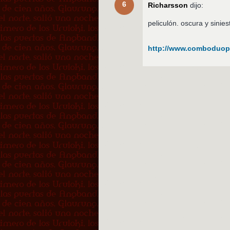
6
Richarsson
dijo:
peliculón. oscura y sinies
http://www.comboduopl