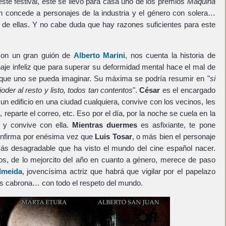
ste festival, este se llevó para casa uno de los premios
Máquina
n concede a personajes de la industria y el género con solera…
 de ellas. Y no cabe duda que hay razones suficientes para este
 con un gran guión de
Alberto Marini
, nos cuenta la historia de
naje infeliz que para superar su deformidad mental hace el mal de
 que uno se pueda imaginar. Su máxima se podría resumir en "
si
oder al resto y listo, todos tan contentos
".
César
es el encargado
un edificio en una ciudad cualquiera, convive con los vecinos, les
 reparte el correo, etc. Eso por el día, por la noche se cuela en la
) y convive con ella.
Mientras duermes
es asfixiante, te pone
onfirma por enésima vez que
Luis Tosar
, o más bien el personaje
ás desagradable que ha visto el mundo del cine español nacer.
s, de lo mejorcito del año en cuanto a género, merece de paso
Almeida
, jovencísima actriz que habrá que vigilar por el papelazo
s cabrona… con todo el respeto del mundo.