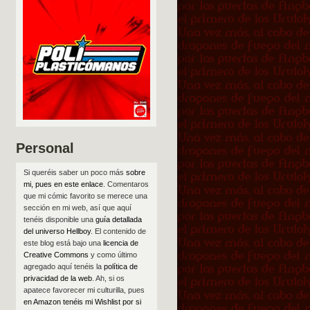
Personal
Si queréis saber un poco más
sobre
mi, pues en este enlace
. Comentaros
que mi cómic favorito se merece una
sección en mi web, así que aquí
tenéis disponible una
guía detallada
del universo Hellboy
. El contenido de
este blog está bajo una
licencia de
Creative Commons
y como último
agregado aquí tenéis la
política de
privacidad de la web
. Ah, si os
apatece favorecer mi culturilla, pues
en Amazon tenéis mi Wishlist por si